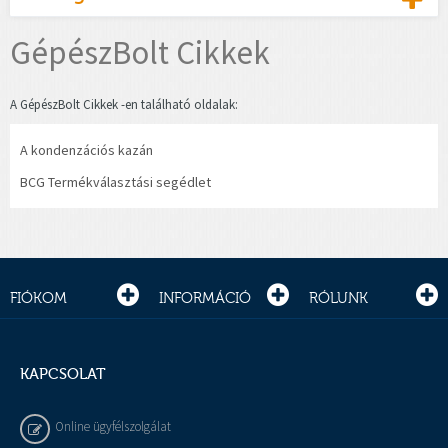
GépészBolt Cikkek
A GépészBolt Cikkek -en található oldalak:
A kondenzációs kazán
BCG Termékválasztási segédlet
FIÓKOM
INFORMÁCIÓ
RÓLUNK
KAPCSOLAT
Online ügyfélszolgálat