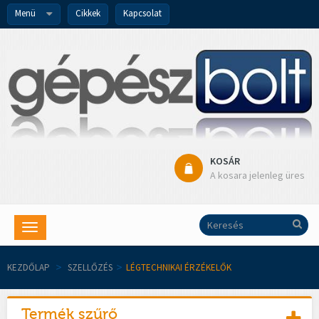
Menü
Cikkek
Kapcsolat
KOSÁR
A kosara jelenleg üres
Toggle
navigation
KEZDŐLAP
>
SZELLŐZÉS
>
LÉGTECHNIKAI ÉRZÉKELŐK
Termék szűrő