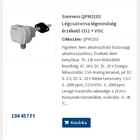
Siemens QPM2102
Légcsatorna légminőség
érzékelő CO2 + VOC
Cikkszám:
QPM2102
Figyelem: Nem alkalmazható biztonsági
alkalmazásokhoz. Érzékelő elem
benyúlása: 70...135 mm Működtető
feszültség: AC 24 V, DC 15...35 V Energia
felhasználás: 2 VA Analóg kimenet, jel: DC
0...5 V, DC 0...10 V Mérési tartomány: CO2:
0...2000 ppm, CO2+VOC: 0...2000 ppm
Levegő maximális sebessége: ≤ 10 m/s
Környezeti hőmérséklet, működés: -5...45
°C...
194 457 Ft
Kosárba