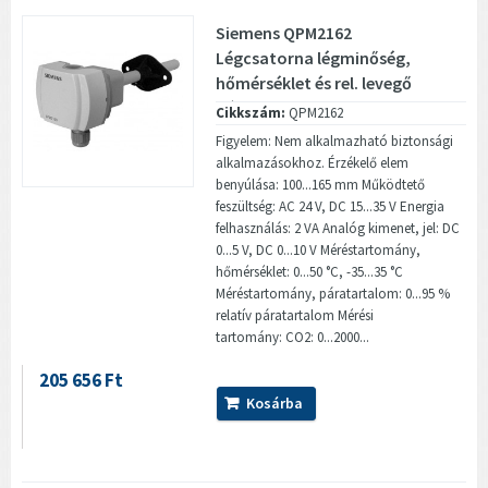
Siemens QPM2162
Légcsatorna légminőség,
hőmérséklet és rel. levegő
páratartalom...
Cikkszám:
QPM2162
Figyelem: Nem alkalmazható biztonsági
alkalmazásokhoz. Érzékelő elem
benyúlása: 100...165 mm Működtető
feszültség: AC 24 V, DC 15...35 V Energia
felhasználás: 2 VA Analóg kimenet, jel: DC
0...5 V, DC 0...10 V Méréstartomány,
hőmérséklet: 0...50 °C, -35...35 °C
Méréstartomány, páratartalom: 0...95 %
relatív páratartalom Mérési
tartomány: CO2: 0...2000...
205 656 Ft
Kosárba