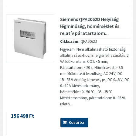
Siemens QPA2062D Helyiség
légminőség, hőmérséklet és
relatív páratartalom...
Cikkszám:
QPA2062D
Figyelem: Nem alkalmazható biztonsági
alkalmazásokhoz. Energia felhasználás: 2
VA Időkonstans: CO2: <5 min,
Páratartalom: <20 s, Hőmérséklet: <8.5
min Működtető feszültség: AC 24 V, DC
15...35 V Analóg kimenet, jel: DC 0...5 V, DC
0...10 V Méréstartomány,
hőmérséklet: 0...50 °C, -35...35 °C
Méréstartomány, páratartalom: 0...95 %
relatív...
156 498 Ft
Kosárba