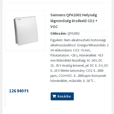
Siemens QPA2002 Helyiség
légminőség érzékelő CO2 +
VOC
Cikkszám:
QPA2002
Figyelem: Nem alkalmazható biztonsági
alkalmazásokhoz! Energia felhasználás: 2
VA Időkonstans: CO2: <5 min,
Páratartalom: <20 s, Hőmérséklet: <8.5
min Működtető feszültség: AC 24 V, DC
15...35 V Analóg kimenet, jel: DC 0...5 V, DC
0...10 V Mérési tartomány: CO2: 0...2000
ppm, CO2+VOC: 0...2000 ppm Környezeti
hőmérséklet, működés: 0...50 °C...
126 940 Ft
Kosárba