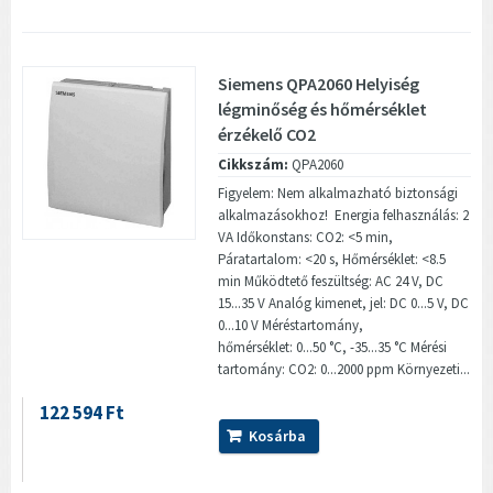
Siemens QPA2060 Helyiség
légminőség és hőmérséklet
érzékelő CO2
Cikkszám:
QPA2060
Figyelem: Nem alkalmazható biztonsági
alkalmazásokhoz! Energia felhasználás: 2
VA Időkonstans: CO2: <5 min,
Páratartalom: <20 s, Hőmérséklet: <8.5
min Működtető feszültség: AC 24 V, DC
15...35 V Analóg kimenet, jel: DC 0...5 V, DC
0...10 V Méréstartomány,
hőmérséklet: 0...50 °C, -35...35 °C Mérési
tartomány: CO2: 0...2000 ppm Környezeti...
122 594 Ft
Kosárba