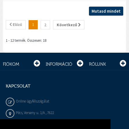
Mutasd mindet
Előző
1
2
Következő
1 - 12 termék. Összesen: 18
FIÓKOM
INFORMÁCIÓ
RÓLUNK
KAPCSOLAT
Online ügyfélszolgálat
Pécs, Verseny u. 1/A , 7622
+36 72 / 450 - 540