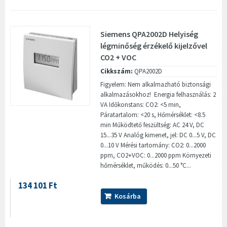
Siemens QPA2002D Helyiség
légminőség érzékelő kijelzővel
CO2 + VOC
Cikkszám:
QPA2002D
Figyelem: Nem alkalmazható biztonsági
alkalmazásokhoz! Energia felhasználás: 2
VA Időkonstans: CO2: <5 min,
Páratartalom: <20 s, Hőmérséklet: <8.5
min Működtető feszültség: AC 24 V, DC
15...35 V Analóg kimenet, jel: DC 0...5 V, DC
0...10 V Mérési tartomány: CO2: 0...2000
ppm, CO2+VOC: 0...2000 ppm Környezeti
hőmérséklet, működés: 0...50 °C...
134 101 Ft
Kosárba