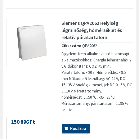
Siemens QPA2062 Helyiség
légminőség, hőmérséklet és
relatív páratartalom
érzékelő...
Cikkszám:
QPA2062
Figyelem: Nem alkalmazható biztonsági
alkalmazásokhoz. Energia felhasználás: 2
VA Időkonstans: CO2: <5 min,
Páratartalom: <20 s, Hőmérséklet: <8.5
min Működtető feszültség: AC 24 V, DC
15...35 V Analóg kimenet, jel: DC 0...5 V, DC
0...10 V Méréstartomány,
hőmérséklet: 0...50 °C, -35...35 °C
Méréstartomány, páratartalom: 0...95 %
relatív...
150 896 Ft
Kosárba