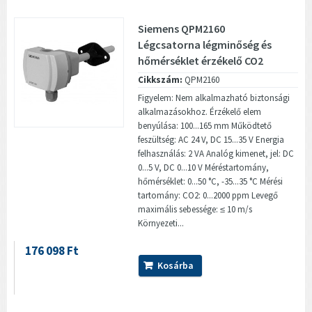
Siemens QPM2160
Légcsatorna légminőség és
hőmérséklet érzékelő CO2
Cikkszám:
QPM2160
Figyelem: Nem alkalmazható biztonsági
alkalmazásokhoz. Érzékelő elem
benyúlása: 100...165 mm Működtető
feszültség: AC 24 V, DC 15...35 V Energia
felhasználás: 2 VA Analóg kimenet, jel: DC
0...5 V, DC 0...10 V Méréstartomány,
hőmérséklet: 0...50 °C, -35...35 °C Mérési
tartomány: CO2: 0...2000 ppm Levegő
maximális sebessége: ≤ 10 m/s
Környezeti...
176 098 Ft
Kosárba