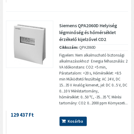
Siemens QPA2060D Helyiség
légminőség és hőmérséklet
érzékelő kijelzővel CO2
Cikkszám:
QPA2060D
Figyelem: Nem alkalmazható biztonsági
alkalmazásokhoz! Energia felhasználás: 2
VA Időkonstans: CO2: <5 min,
Páratartalom: <20 s, Hőmérséklet: <8.5
min Működtető feszültség: AC 24 V, DC
15...35 V Analóg kimenet, jel: DC 0...5 V, DC
0...10 V Méréstartomány,
hőmérséklet: 0...50 °C, -35...35 °C Mérési
tartomány: CO2: 0...2000 ppm Környezeti...
129 437 Ft
Kosárba