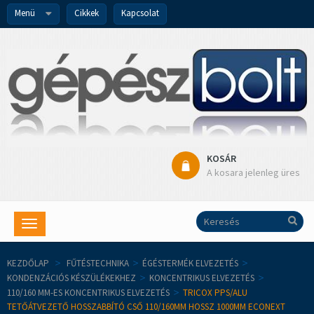
Menü
Cikkek
Kapcsolat
KOSÁR
A kosara jelenleg üres
Toggle
navigation
KEZDŐLAP
>
FŰTÉSTECHNIKA
>
ÉGÉSTERMÉK ELVEZETÉS
>
KONDENZÁCIÓS KÉSZÜLÉKEKHEZ
>
KONCENTRIKUS ELVEZETÉS
>
110/160 MM-ES KONCENTRIKUS ELVEZETÉS
>
TRICOX PPS/ALU
TETŐÁTVEZETŐ HOSSZABBÍTÓ CSŐ 110/160MM HOSSZ 1000MM ECONEXT