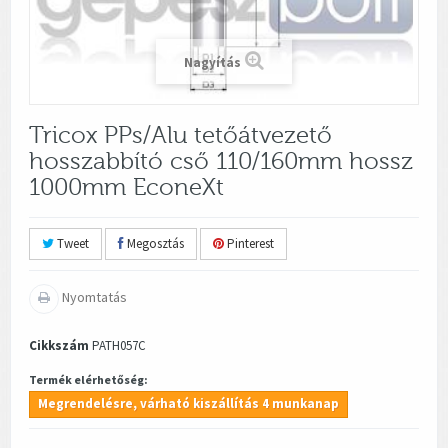
Nagyítás
Tricox PPs/Alu tetőátvezető
hosszabbító cső 110/160mm hossz
1000mm EconeXt
Tweet
Megosztás
Pinterest
Nyomtatás
Cikkszám
PATH057C
Termék elérhetőség:
Megrendelésre, várható kiszállítás 4 munkanap