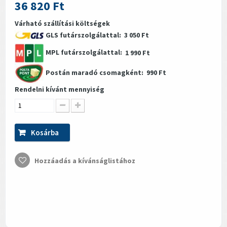
36 820 Ft
Várható szállítási költségek
GLS futárszolgálattal:
3 050 Ft
MPL futárszolgálattal:
1 990 Ft
Postán maradó csomagként:
990 Ft
Rendelni kívánt mennyiség
Kosárba
Hozzáadás a kívánságlistához