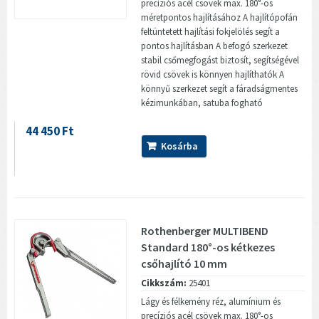
precíziós acél csövek max. 180°-os
méretpontos hajlításához A hajlítópofán
feltüntetett hajlítási fokjelölés segít a
pontos hajlításban A befogó szerkezet
stabil csőmegfogást biztosít, segítségével
rövid csövek is könnyen hajlíthatók A
könnyű szerkezet segít a fáradságmentes
kézimunkában, satuba fogható
44 450 Ft
Kosárba
Rothenberger MULTIBEND
Standard 180°-os kétkezes
csőhajlító 10 mm
Cikkszám:
25401
Lágy és félkemény réz, alumínium és
precíziós acél csövek max. 180°-os