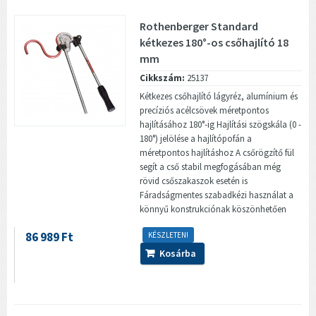
Rothenberger Standard
kétkezes 180°-os csőhajlító 18
mm
Cikkszám:
25137
Kétkezes csőhajlító lágyréz, alumínium és
precíziós acélcsövek méretpontos
hajlításához 180°-ig Hajlítási szögskála (0 -
180°) jelölése a hajlítópofán a
méretpontos hajlításhoz A csőrögzítő fül
segít a cső stabil megfogásában még
rövid csőszakaszok esetén is
Fáradságmentes szabadkézi használat a
könnyű konstrukciónak köszönhetően
86 989 Ft
KÉSZLETEN!
Kosárba