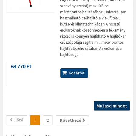
szabvány szerint) max. 90°-os
méretpontos hajlításához. Univerzálisan
használható csőhajlító a víz-, fűtés-,
hűtés- és klímatechnikában A hosszú
erőkaroknak köszönhetően a félkemény
rézcső is könnyen hajlítható A hajlítókar
csúszópofája segít a milliméter pontos
hajlítás létrehozásában Az erőkar és a
hajlítósugár...
64 770 Ft
Kosárba
Mutasd mindet
Előző
1
2
Következő