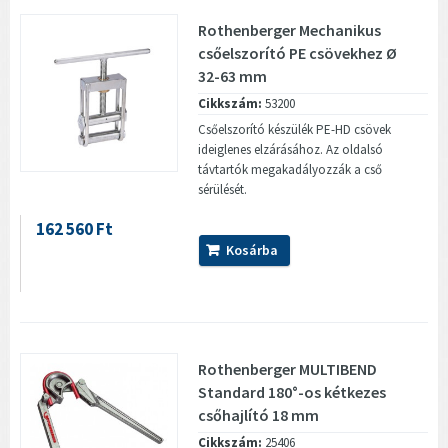
Rothenberger Mechanikus
csőelszorító PE csövekhez Ø
32-63 mm
Cikkszám:
53200
Csőelszorító készülék PE-HD csövek
ideiglenes elzárásához. Az oldalsó
távtartók megakadályozzák a cső
sérülését.
162 560 Ft
Kosárba
Rothenberger MULTIBEND
Standard 180°-os kétkezes
csőhajlító 18 mm
Cikkszám:
25406