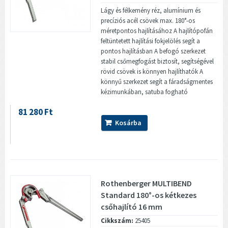
Lágy és félkemény réz, alumínium és
precíziós acél csövek max. 180°-os
méretpontos hajlításához A hajlítópofán
feltüntetett hajlítási fokjelölés segít a
pontos hajlításban A befogó szerkezet
stabil csőmegfogást biztosít, segítségével
rövid csövek is könnyen hajlíthatók A
könnyű szerkezet segít a fáradságmentes
kézimunkában, satuba fogható
81 280 Ft
Kosárba
Rothenberger MULTIBEND
Standard 180°-os kétkezes
csőhajlító 16 mm
Cikkszám:
25405