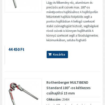
Lágy és félkemény réz, alumínium és
precíziós acél csövek max. 180°-os
méretpontos hajlításához A hajlítópofán
feltüntetett hajlítási fokjelölés segít a
pontos hajlításban A befogó szerkezet
stabil csőmegfogást biztosít, segítségével
rövid csövek is könnyen hajlíthatók A
könnyű szerkezet segít a fáradságmentes
kézimunkában, satuba fogható
44 450 Ft
Kosárba
Rothenberger MULTIBEND
Standard 180°-os kétkezes
csőhajlító 15 mm
Cikkszám:
25404