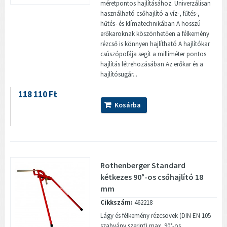
méretpontos hajlításához. Univerzálisan
használható csőhajlító a víz-, fűtés-,
hűtés- és klímatechnikában A hosszú
erőkaroknak köszönhetően a félkemény
rézcső is könnyen hajlítható A hajlítókar
csúszópofája segít a milliméter pontos
hajlítás létrehozásában Az erőkar és a
hajlítósugár...
118 110 Ft
Kosárba
Rothenberger Standard
kétkezes 90°-os csőhajlító 18
mm
Cikkszám:
462218
Lágy és félkemény rézcsövek (DIN EN 105
szabvány szerint) max. 90°-os