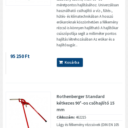
méretpontos hajlításához. Univerzálisan
használható csőhajlító a víz-, fűtés-,
hűtés- és klímatechnikában A hosszú
erőkaroknak köszönhetően a félkemény
rézcső is könnyen hajlítható A hajlítókar
csúszópofája segít a milliméter pontos
hajlítás létrehozásában Az erőkar és a
hajlítósugár...
95 250 Ft
Kosárba
Rothenberger Standard
kétkezes 90°-os csőhajlító 15
mm
Cikkszám:
462215
Lágy és félkemény rézcsövek (DIN EN 105