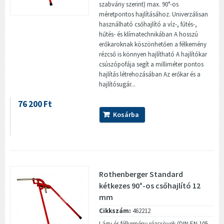
szabvány szerint) max. 90°-os
méretpontos hajlításához. Univerzálisan
használható csőhajlító a víz-, fűtés-,
hűtés- és klímatechnikában A hosszú
erőkaroknak köszönhetően a félkemény
rézcső is könnyen hajlítható A hajlítókar
csúszópofája segít a milliméter pontos
hajlítás létrehozásában Az erőkar és a
hajlítósugár...
76 200 Ft
Kosárba
Rothenberger Standard
kétkezes 90°-os csőhajlító 12
mm
Cikkszám:
462212
Lágy és félkemény rézcsövek (DIN EN 105