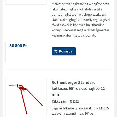
méretpontos hajlításához A hajlítópofán
feltüntetett hajlítási fokjelölés segít a
pontos hajlításban A befogó szerkezet
stabil csőmegfogást biztosít, segítségével
rövid csövek is könnyen hajlíthatók A
könnyű szerkezet segít a fáradságmentes
kézimunkában, satuba fogható
50 800 Ft
Kosárba
Rothenberger Standard
kétkezes 90°-os csőhajlító 22
mm
Cikkszám:
462222
Lágy és félkemény rézcsövek (DIN EN 105
szabvány szerint) max. 90°-os