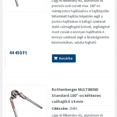
Lágy és félkemény réz, alumínium és
precíziós acél csövek max. 180°-os
méretpontos hajlításához A hajlítópofán
feltüntetett hajlítási fokjelölés segít a
pontos hajlításban A befogó szerkezet
stabil csőmegfogást biztosít, segítségével
rövid csövek is könnyen hajlíthatók A
könnyű szerkezet segít a fáradságmentes
kézimunkában, satuba fogható
44 450 Ft
Kosárba
Rothenberger MULTIBEND
Standard 180°-os kétkezes
csőhajlító 14 mm
Cikkszám:
25403
Lágy és félkemény réz, alumínium és