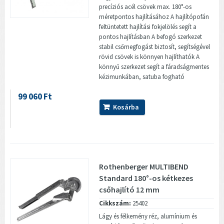
precíziós acél csövek max. 180°-os
méretpontos hajlításához A hajlítópofán
feltüntetett hajlítási fokjelölés segít a
pontos hajlításban A befogó szerkezet
stabil csőmegfogást biztosít, segítségével
rövid csövek is könnyen hajlíthatók A
könnyű szerkezet segít a fáradságmentes
kézimunkában, satuba fogható
99 060 Ft
Kosárba
Rothenberger MULTIBEND
Standard 180°-os kétkezes
csőhajlító 12 mm
Cikkszám:
25402
Lágy és félkemény réz, alumínium és