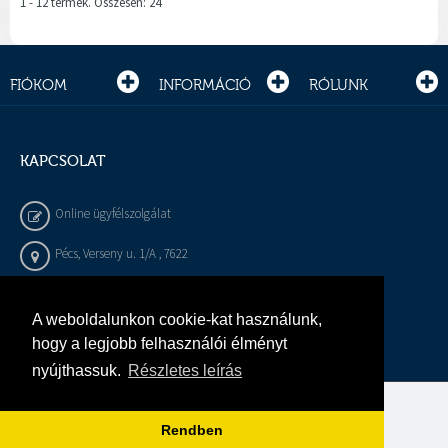
1 - 12 termék. Összesen: 24
FIÓKOM
INFORMÁCIÓ
RÓLUNK
KAPCSOLAT
Online ügyfélszolgálat
Pécs, Verseny u. 1/A , 7622
+36 72 / 450 - 540
A weboldalunkon cookie-kat használunk,
info@gepeszbolt.hu
hogy a legjobb felhasználói élményt
nyújthassuk.
Részletes leírás
Árukereső, a hiteles vásárlási kalauz
Rendben
Murányi Épületgépészet Kft.
Minden jog fenntartva.