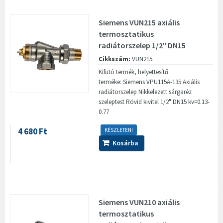
Siemens VUN215 axiális
termosztatikus
radiátorszelep 1/2" DN15
Cikkszám:
VUN215
Kifutó termék, helyettesítő
terméke: Siemens VPU115A-135 Axiális
radiátorszelep Nikkelezett sárgaréz
szeleptest Rövid kivitel 1/2" DN15 kv=0.13-
0.77
4 680 Ft
KÉSZLETEN!
Kosárba
Siemens VUN210 axiális
termosztatikus