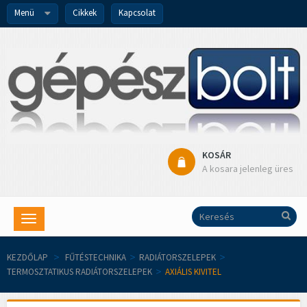
Menü
Cikkek
Kapcsolat
KOSÁR
A kosara jelenleg üres
Toggle
navigation
KEZDŐLAP
>
FŰTÉSTECHNIKA
>
RADIÁTORSZELEPEK
>
TERMOSZTATIKUS RADIÁTORSZELEPEK
>
AXIÁLIS KIVITEL