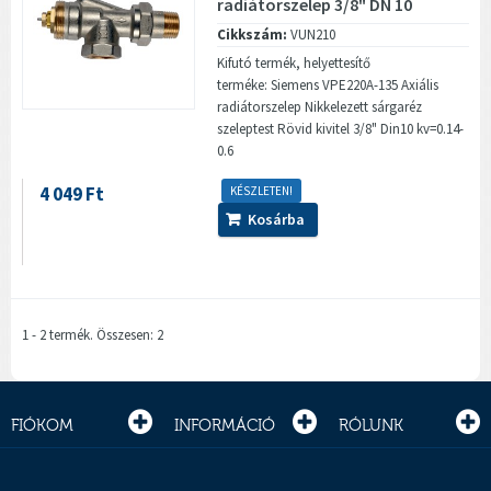
radiátorszelep 3/8" DN 10
Cikkszám:
VUN210
Kifutó termék, helyettesítő
terméke: Siemens VPE220A-135 Axiális
radiátorszelep Nikkelezett sárgaréz
szeleptest Rövid kivitel 3/8" Din10 kv=0.14-
0.6
4 049 Ft
KÉSZLETEN!
Kosárba
1 - 2 termék. Összesen: 2
FIÓKOM
INFORMÁCIÓ
RÓLUNK