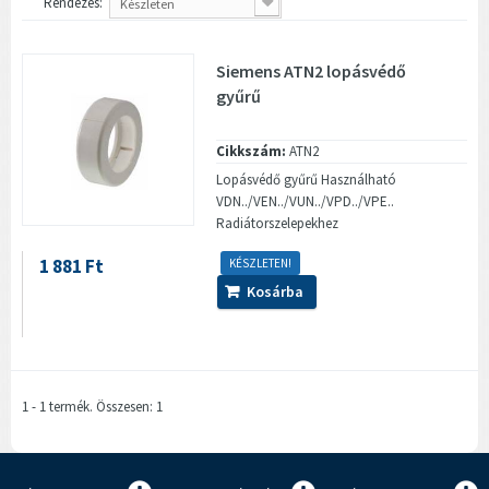
Rendezés:
Készleten
Siemens ATN2 lopásvédő
gyűrű
Cikkszám:
ATN2
Lopásvédő gyűrű Használható
VDN../VEN../VUN../VPD../VPE..
Radiátorszelepekhez
1 881 Ft
KÉSZLETEN!
Kosárba
1 - 1 termék. Összesen: 1