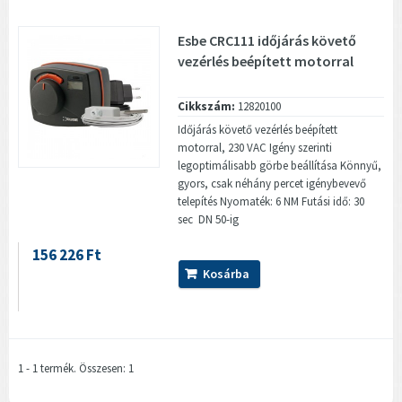
Esbe CRC111 időjárás követő
vezérlés beépített motorral
Cikkszám:
12820100
Időjárás követő vezérlés beépített
motorral, 230 VAC Igény szerinti
legoptimálisabb görbe beállítása Könnyű,
gyors, csak néhány percet igénybevevő
telepítés Nyomaték: 6 NM Futási idő: 30
sec DN 50-ig
156 226 Ft
Kosárba
1 - 1 termék. Összesen: 1