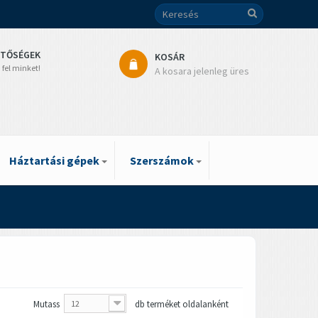
ETŐSÉGEK
KOSÁR
 fel minket!
A kosara jelenleg üres
Háztartási gépek
Szerszámok
Mutass
12
db terméket oldalanként