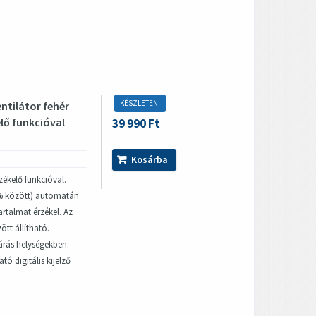
KÉSZLETEN!
ntilátor fehér
lő funkcióval
39 990 Ft
Kosárba
zékelő funkcióval.
95% között) automatán
talmat érzékel. Az
ött állítható.
árás helységekben.
tó digitális kijelző