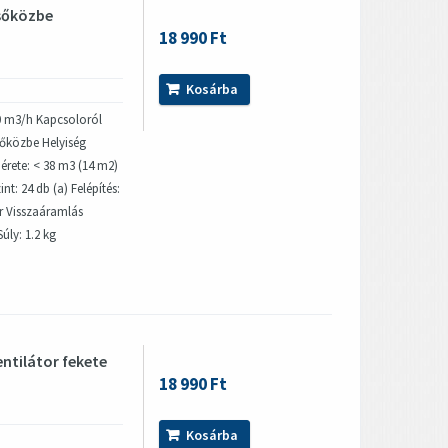
csőközbe
18 990 Ft
Kosárba
0 m3/h Kapcsoloról
sőközbe Helyiség
érete: < 38 m3 (14 m2)
nt: 24 db (a) Felépítés:
r Visszaáramlás
ly: 1.2 kg
entilátor fekete
18 990 Ft
Kosárba