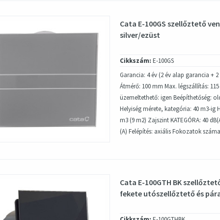
Cata E-100GS szellőztető ven
silver/ezüst
Cikkszám:
E-100GS
Garancia: 4 év (2 év alap garancia + 2 
Átmérő: 100 mm Max. légszállítás: 11
üzemeltethető: igen Beépíthetőség: ol
Helyiség mérete, kategória: 40 m3-ig H
m3 (9 m2) Zajszint KATEGÓRA: 40 dB(A)
(A) Felépítés: axiális Fokozatok száma:
Cata E-100GTH BK szellőztető
fekete utószellőztető és pára
Cikkszám:
E-100GTHBK