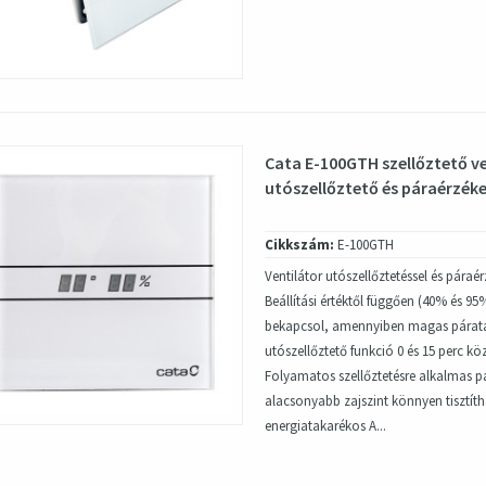
Cata E-100GTH szellőztető ve
utószellőztető és páraérzéke
Cikkszám:
E-100GTH
Ventilátor utószellőztetéssel és páraér
Beállítási értéktől függően (40% és 
bekapcsol, amennyiben magas páratar
utószellőztető funkció 0 és 15 perc köz
Folyamatos szellőztetésre alkalmas p
alacsonyabb zajszint könnyen tisztítha
energiatakarékos A...