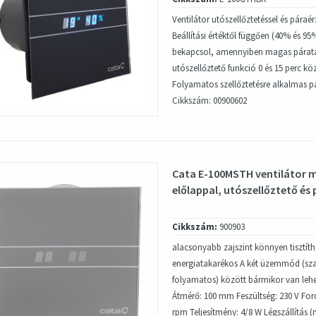
Ventilátor utószellőztetéssel és páraér
Beállítási értéktől függően (40% és 
bekapcsol, amennyiben magas páratar
utószellőztető funkció 0 és 15 perc köz
Folyamatos szellőztetésre alkalmas p
Cikkszám: 00900602
Cata E-100MSTH ventilátor m
előlappal, utószellőztető és 
Cikkszám:
900903
alacsonyabb zajszint könnyen tisztítha
energiatakarékos A két üzemmód (sz
folyamatos) között bármikor van lehe
Átmérő: 100 mm Feszültség: 230 V For
rpm Teljesítmény: 4/8 W Légszállítás 