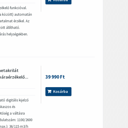
zékelő funkcióval.
95% között) automatán
talmat érzékel. Az
ött állítható.
árás helységekben.
etakrilát
39 990 Ft
páraérzékelő...
Kosárba
tó digitális kijelző
akaszos és
tőség a váltásra
dulatszám: 1100/2600
(max.): 36/115 m3/h