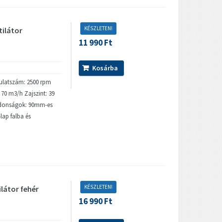
KÉSZLETEN!
tilátor
11 990 Ft
Kosárba
dulatszám: 2500 rpm
 70 m3/h Zajszint: 39
ajdonságok: 90mm-es
lap falba és
KÉSZLETEN!
ilátor fehér
16 990 Ft