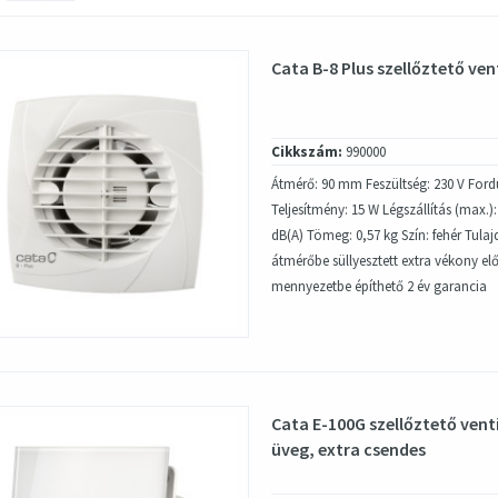
Cata B-8 Plus szellőztető ven
Cikkszám:
990000
Átmérő: 90 mm Feszültség: 230 V For
Teljesítmény: 15 W Légszállítás (max.):
dB(A) Tömeg: 0,57 kg Szín: fehér Tul
átmérőbe süllyesztett extra vékony elő
mennyezetbe építhető 2 év garancia
Cata E-100G szellőztető vent
üveg, extra csendes