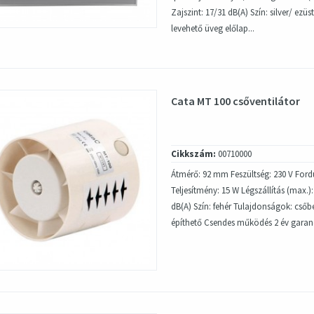
Zajszint: 17/31 dB(A) Szín: silver/ ezü
levehető üveg előlap...
Cata MT 100 csőventilátor
Cikkszám:
00710000
Átmérő: 92 mm Feszültség: 230 V For
Teljesítmény: 15 W Légszállítás (max.):
dB(A) Szín: fehér Tulajdonságok: cső
építhető Csendes működés 2 év garan