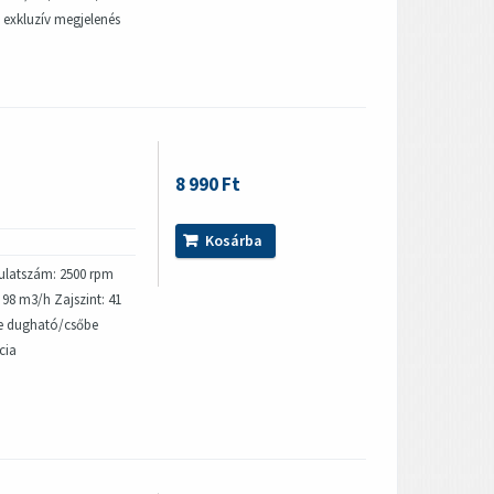
st exkluzív megjelenés
8 990 Ft
Kosárba
dulatszám: 2500 rpm
 98 m3/h Zajszint: 41
be dugható/csőbe
cia