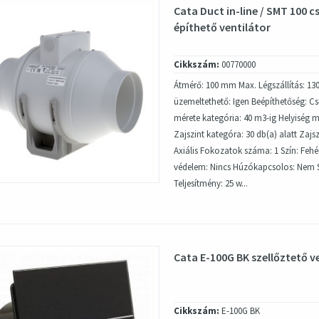
Cata Duct in-line / SMT 100 
építhető ventilátor
Cikkszám:
00770000
Átmérő: 100 mm Max. Légszállítás: 13
üzemeltethető: Igen Beépíthetőség: C
mérete kategória: 40 m3-ig Helyiség m
Zajszint kategóra: 30 db(a) alatt Zajszi
Axiális Fokozatok száma: 1 Szín: Fehé
védelem: Nincs Húzókapcsolos: Nem Sú
Teljesítmény: 25 w...
Cata E-100G BK szellőztető v
Cikkszám:
E-100G BK