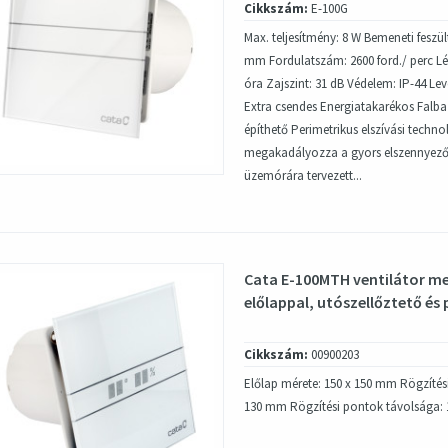
Cikkszám:
E-100G
Max. teljesítmény: 8 W Bemeneti feszül
mm Fordulatszám: 2600 ford./ perc Lég
óra Zajszint: 31 dB Védelem: IP-44 Le
Extra csendes Energiatakarékos Falba
építhető Perimetrikus elszívási techno
megakadályozza a gyors elszennyeződé
üzemórára tervezett...
Cata E-100MTH ventilátor me
előlappal, utószellőztető és 
Cikkszám:
00900203
Előlap mérete: 150 x 150 mm Rögzítési 
130 mm Rögzítési pontok távolsága: