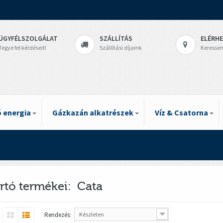
ÜGYFÉLSZOLGÁLAT
SZÁLLÍTÁS
ELÉRH
Tegye fel kérdéseit!
Szállítási díjaink
Keressen
 energia
Gázkazán alkatrészek
Víz & Csatorna
rtó termékei: Cata
Rendezés:
Készleten