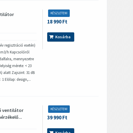
KÉSZLETEN!
tilátor
18 990 Ft
Kosárba
év regisztráció esetén)
5 m3/h Kapcsolóról
dalfalra, mennyezetre
elyiség mérete: < 23
 alatt Zajszint: 31 dB
 1 Előlap: design,...
KÉSZLETEN!
 ventilátor
érzékelő...
39 990 Ft
Kosárba