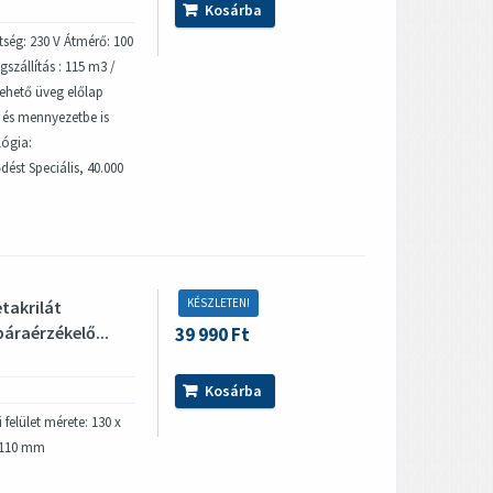
Kosárba
tség: 230 V Átmérő: 100
szállítás : 115 m3 /
vehető üveg előlap
 és mennyezetbe is
lógia:
st Speciális, 40.000
KÉSZLETEN!
takrilát
páraérzékelő...
39 990 Ft
Kosárba
felület mérete: 130 x
 110 mm