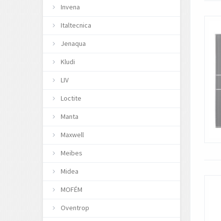
Invena
Italtecnica
Jenaqua
Kludi
LIV
Loctite
Manta
Maxwell
Meibes
Midea
MOFÉM
Oventrop