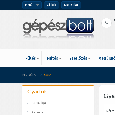
Menü
Cikkek
Kapcsolat
Fűtés
Hűtés
Szellőzés
Megújuló
KEZDŐLAP
>
CATA
Gyártók
Gyá
Aerauliqa
Nézet:
Aereco