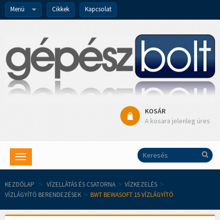
Menü
Cikkek
Kapcsolat
KOSÁR
A kosara jelenleg üres
Toggle
navigation
KEZDŐLAP
>
VÍZELLÁTÁS ÉS CSATORNA
>
VÍZKEZELÉS
>
VÍZLÁGYÍTÓ BERENDEZÉSEK
>
BWT BEWASOFT 15 VÍZLÁGYÍTÓ