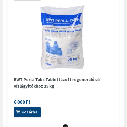
BWT Perla-Tabs Tablettázott regeneráló só
vízlágyítókhoz 25 kg
6 000 Ft
Kosárba