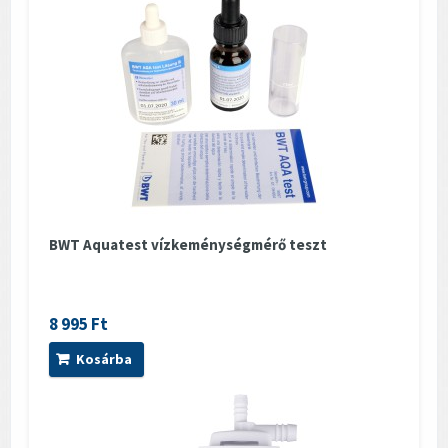
BWT Aquatest vízkeménységmérő teszt
8 995 Ft
Kosárba