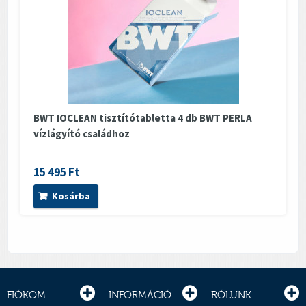
BWT IOCLEAN tisztítótabletta 4 db BWT PERLA
vízlágyító családhoz
15 495 Ft
Kosárba
FIÓKOM
INFORMÁCIÓ
RÓLUNK