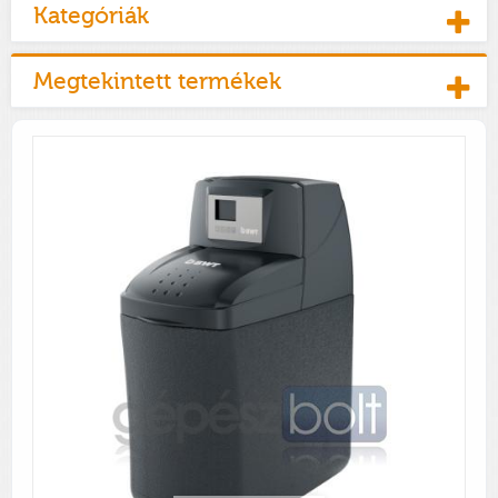
Kategóriák
Megtekintett termékek