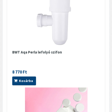
BWT Aqa Perla lefolyó szifon
8 770 Ft
Kosárba