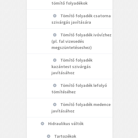
tömítő folyadékok
Tömítő folyadék csatorna
szivárgás javítására
Tömítő folyadék ivóvízhez
(pl. fal vizesedés
megszüntetéseshez)
Tömítő folyadék
kazántest szivárgás
javításához
Tömítő folyadék lefolyó
tömítéséhez
Tömítő folyadék medence
javításához
Hidraulikus váltók
Tartozékok