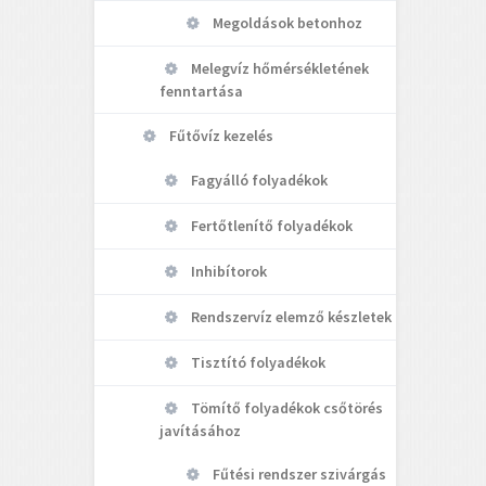
Megoldások betonhoz
Melegvíz hőmérsékletének
fenntartása
Fűtővíz kezelés
Fagyálló folyadékok
Fertőtlenítő folyadékok
Inhibítorok
Rendszervíz elemző készletek
Tisztító folyadékok
Tömítő folyadékok csőtörés
javításához
Fűtési rendszer szivárgás