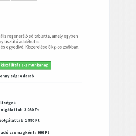
lis regeneráló só tabletta, amely egyben
 tisztító adalékot is.
 és egyedivé. Kiszerelése 8 kg-os zsákban.
 kiszállítás 1-2 munkanap
mennyiség:
4
darab
öltségek
zolgálattal:
3 050 Ft
zolgálattal:
1 990 Ft
radó csomagként:
990 Ft