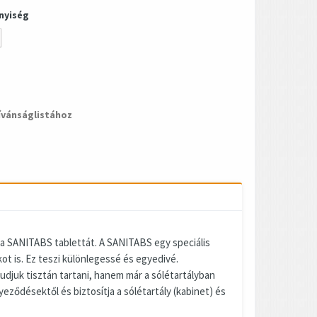
nyiség
ívánságlistához
 a SANITABS tablettát. A SANITABS egy speciális
ot is. Ez teszi különlegessé és egyedivé.
djuk tisztán tartani, hanem már a sólétartályban
yeződésektől és biztosítja a sólétartály (kabinet) és