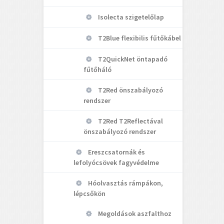
Isolecta szigetelőlap
T2Blue flexibilis fűtőkábel
T2QuickNet öntapadó
fűtőháló
T2Red önszabályozó
rendszer
T2Red T2Reflectával
önszabályozó rendszer
Ereszcsatornák és
lefolyócsövek fagyvédelme
Hóolvasztás rámpákon,
lépcsőkön
Megoldások aszfalthoz