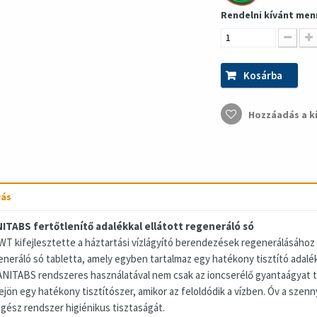
Rendelni kívánt men
Kosárba
Hozzáadás a k
rás
ITABS fertőtlenítő adalékkal ellátott regeneráló só
WT kifejlesztette a háztartási vízlágyító berendezések regenerálásához
eneráló só tabletta, amely egyben tartalmaz egy hatékony tisztító adalék
ANITABS rendszeres használatával nem csak az ioncserélő gyantaágyat tu
ejön egy hatékony tisztítószer, amikor az feloldódik a vízben. Óv a szenn
egész rendszer higiénikus tisztaságát.