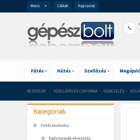
Menü
Cikkek
Kapcsolat
Fűtés
Hűtés
Szellőzés
Megújuló
KEZDŐLAP
>
VÍZELLÁTÁS ÉS CSATORNA
>
VÍZKEZELÉS
>
VÍZL
Kategóriák
Fűtéstechnika
Égéstermék elvezetés