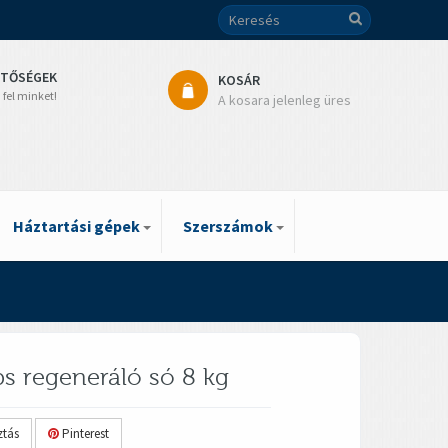
ETŐSÉGEK
KOSÁR
 fel minket!
A kosara jelenleg üres
Háztartási gépek
Szerszámok
s regeneráló só 8 kg
tás
Pinterest