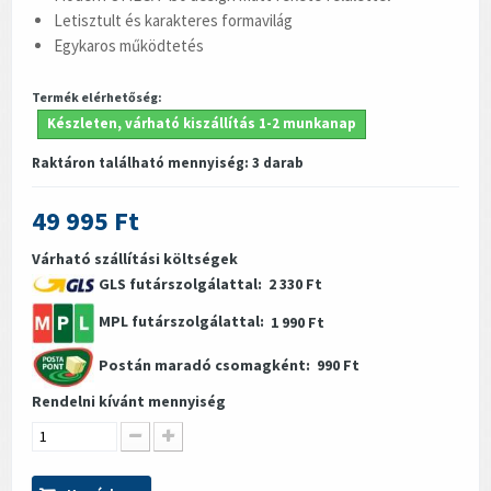
Letisztult és karakteres formavilág
Egykaros működtetés
Termék elérhetőség:
Készleten, várható kiszállítás 1-2 munkanap
Raktáron található mennyiség:
3
darab
49 995 Ft
Várható szállítási költségek
GLS futárszolgálattal:
2 330 Ft
MPL futárszolgálattal:
1 990 Ft
Postán maradó csomagként:
990 Ft
Rendelni kívánt mennyiség