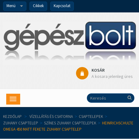
Menü
Cikkek
Kapcsolat
KOSÁR
A kosara jelenleg üres
Toggle
navigation
KEZDŐLAP
>
VÍZELLÁTÁS ÉS CSATORNA
>
CSAPTELEPEK
>
ZUHANY CSAPTELEP
>
SZÍNES ZUHANY CSAPTELEPEK
>
HEINRICHSCHULTE
OMEGA 450 MATT FEKETE ZUHANY CSAPTELEP