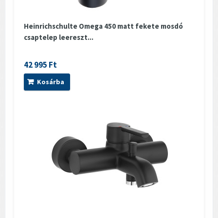
Heinrichschulte Omega 450 matt fekete mosdó
csaptelep leereszt...
42 995 Ft
Kosárba