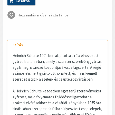
Kosárba
Hozzáadás a kívánságlistához
Leírás
Heinrich Schulte 1921-ben alapította a róla elnevezett
gyárat Iserlohn-ban, amely a szaniter szerelvénygyártás
egyik meghatározó központjává vált világszerte. A régió
számos elismert gyártó otthona lett, és ma is kiemelt
szerepet játszik a szelep- és csaptelepgyártásban.
A Heinrich Schulte kezdetben egyszerű szerelvényeket
gyártott, majd folyamatos fejlődéssel igazodott a
szakmai elvárásokhoz és a vásárlói igényekhez. 1975 óta
kínálatában szerepelnek falba süllyesztett csaptelepek,
az egykaros technológia pedig már több mint 50 éve