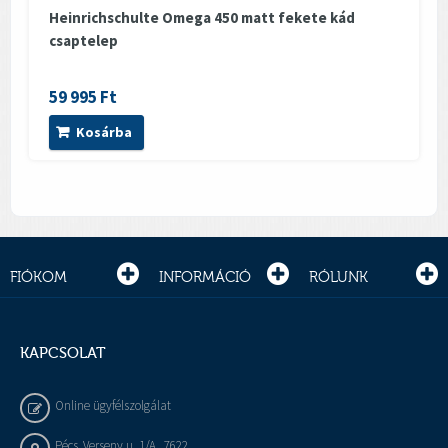
Heinrichschulte Omega 450 matt fekete kád
csaptelep
59 995 Ft
Kosárba
FIÓKOM
INFORMÁCIÓ
RÓLUNK
KAPCSOLAT
Online ügyfélszolgálat
Pécs, Verseny u. 1/A , 7622