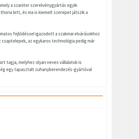
amely a szaniter szerelvénygyártás egyik
hona lett, és ma is kiemelt szerepet játszik a
matos fejlődéssel igazodott a szakmai elvárásokhoz
tt csaptelepek, az egykaros technológia pedig már
rt tagja, melyhez olyan neves vállalatok is
 cég egy tapasztalt zuhanyberendezés-gyártóval