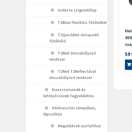
Isolecta szigetelőlap
T2Blue flexibilis fűtőkábel
Hei
T2QuickNet öntapadó
450
fűtőháló
csa
T2Red önszabályozó
59 
rendszer
T2Red T2Reflectával
önszabályozó rendszer
Ereszcsatornák és
lefolyócsövek fagyvédelme
Hóolvasztás rámpákon,
lépcsőkön
Megoldások aszfalthoz