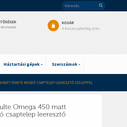
ETŐSÉGEK
KOSÁR
 fel minket!
A kosara jelenleg üres
Háztartási gépek
Szerszámok
50 MATT FEKETE MOSDÓ CSAPTELEP LEERESZTŐ SZELEPPEL
ulte Omega 450 matt
ó csaptelep leeresztő