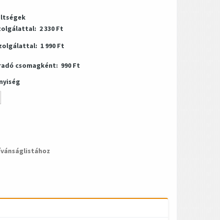
öltségek
zolgálattal:
2 330 Ft
zolgálattal:
1 990 Ft
radó csomagként:
990 Ft
nyiség
ívánságlistához