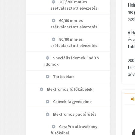
200/200 mm-es
Hei
szétválasztott elvezetés
meg
sze
60/60 mm-es
szétválasztott elvezetés
A H
80/80 mm-es
és 
szétválasztott elvezetés
töb
Speciális idomok, indító
2004
idomok
tar
bőv
Tartozékok
Elektromos fűtőkábelek
Aj
Csövek fagyvédelme
Elektromos padlófűtés
CeraPro ultravékony
fűtőkábel