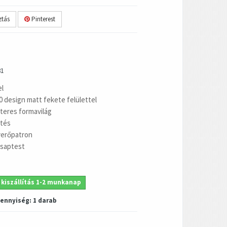
tás
Pinterest
81
el
design matt fekete felülettel
kteres formavilág
tés
verőpatron
csaptest
 kiszállítás 1-2 munkanap
mennyiség:
1
darab