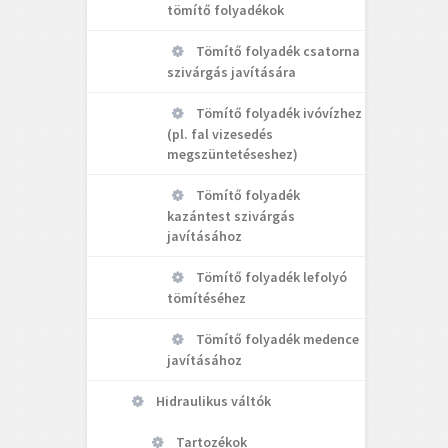
tömítő folyadékok
Tömítő folyadék csatorna
szivárgás javítására
Tömítő folyadék ivóvízhez
(pl. fal vizesedés
megszüntetéseshez)
Tömítő folyadék
kazántest szivárgás
javításához
Tömítő folyadék lefolyó
tömítéséhez
Tömítő folyadék medence
javításához
Hidraulikus váltók
Tartozékok