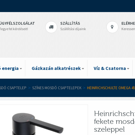
ÜGYFÉLSZOLGÁLAT
SZÁLLÍTÁS
ELÉRH
Tegye fel kérdéseit!
Szállítási díjaink
Keressen
 energia
Gázkazán alkatrészek
Víz & Csatorna
SDÓ CSAPTELEP
>
SZÍNES MOSDÓ CSAPTELEPEK
>
HEINRICHSCHULTE OMEGA 4
Heinrichsch
fekete mosd
szeleppel