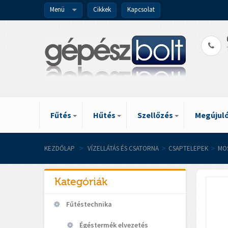
Menü
Cikkek
Kapcsolat
Fűtés
Hűtés
Szellőzés
Megújuló
KEZDŐLAP
>
VÍZELLÁTÁS ÉS CSATORNA
>
CSAPTELEPEK
>
MO
Kategóriák
Fűtéstechnika
Égéstermék elvezetés