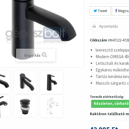
Tweet
Megosz
Nyomtatás
Cikkszám
HN47122-472
leeresztő szelepp
Nagyítás
Modern OMEGA 450 
Letisztult és kara
Egykaros működte
Tartós kerámia ke
Masszív sárgaréz 
Termék elérhetőség:
Készleten, várható
Raktáron található 