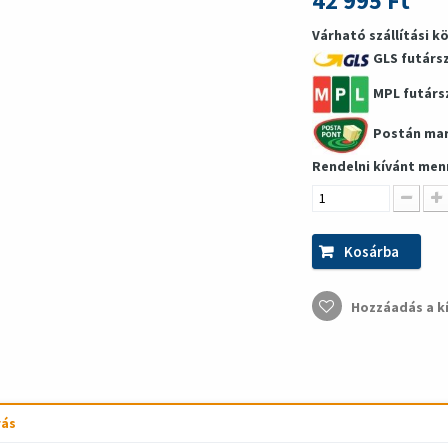
42 995 Ft
Várható szállítási k
GLS futárs
MPL futárs
Postán ma
Rendelni kívánt men
Kosárba
Hozzáadás a k
rás