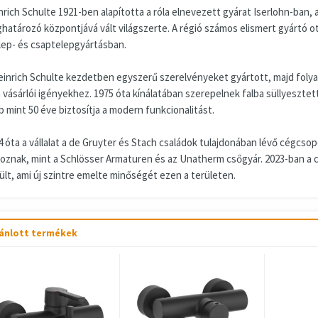
nrich Schulte 1921-ben alapította a róla elnevezett gyárat Iserlohn-ban, 
határozó központjává vált világszerte. A régió számos elismert gyártó ott
lep- és csaptelepgyártásban.
einrich Schulte kezdetben egyszerű szerelvényeket gyártott, majd folya
a vásárlói igényekhez. 1975 óta kínálatában szerepelnek falba süllyeszte
b mint 50 éve biztosítja a modern funkcionalitást.
 óta a vállalat a de Gruyter és Stach családok tulajdonában lévő cégcsopo
toznak, mint a Schlösser Armaturen és az Unatherm csőgyár. 2023-ban a
ült, ami új szintre emelte minőségét ezen a területen.
ánlott termékek