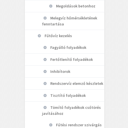
Megoldások betonhoz
Melegvíz hőmérsékletének
fenntartása
Fűtővíz kezelés
Fagyálló folyadékok
Fertőtlenítő folyadékok
Inhibítorok
Rendszervíz elemző készletek
Tisztító folyadékok
Tömítő folyadékok csőtörés
javításához
Fűtési rendszer szivárgás