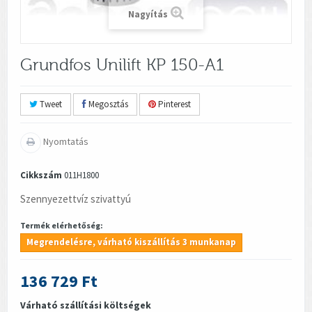
Nagyítás
Grundfos Unilift KP 150-A1
Tweet
Megosztás
Pinterest
Nyomtatás
Cikkszám
011H1800
Szennyezettvíz szivattyú
Termék elérhetőség:
Megrendelésre, várható kiszállítás 3 munkanap
136 729 Ft
Várható szállítási költségek