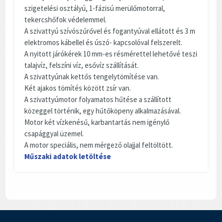
szigetelési osztályú, 1-fázisú merülőmotorral,
tekercshőfok védelemmel.
A szivattyú szívószűrővel és fogantyúval ellátott és 3 m
elektromos kábellel és úszó- kapcsolóval felszerelt.
A nyitott járókérek 10 mm-es résmérettel lehetővé teszi
talajvíz, felszíni víz, esővíz szállítását.
A szivattyúnak kettős tengelytömítése van.
Két ajakos tömítés között zsír van.
A szivattyúmotor folyamatos hűtése a szállított
közeggel történik, egy hűtőköpeny alkalmazásával.
Motor két vízkenésű, karbantartás nem igénylő
csapággyal üzemel.
A motor speciális, nem mérgező olajjal feltöltött.
Műszaki adatok letöltése