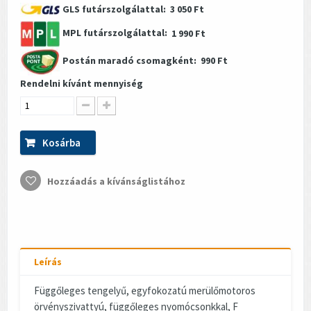
GLS futárszolgálattal:
3 050 Ft
MPL futárszolgálattal:
1 990 Ft
Postán maradó csomagként:
990 Ft
Rendelni kívánt mennyiség
Kosárba
Hozzáadás a kívánságlistához
Leírás
Függőleges tengelyű, egyfokozatú merülőmotoros
örvényszivattyú, függőleges nyomócsonkkal, F