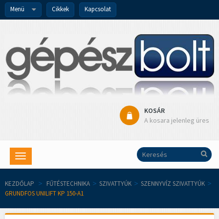
Menü
Cikkek
Kapcsolat
KOSÁR
A kosara jelenleg üres
Toggle
navigation
KEZDŐLAP
>
FŰTÉSTECHNIKA
>
SZIVATTYÚK
>
SZENNYVÍZ SZIVATTYÚK
>
GRUNDFOS UNILIFT KP 150-A1