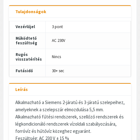
Tulajdonságok
Vezérlőjel
3 pont
Működtető
AC 230V
feszültség
Rugós
Nincs
visszatérítés
Futásidő
30+ sec
Leírás
Alkalmazható a Siemens 2-járatú és 3-járatú szelepeihez,
amelyeknek a szelepszár elmozdulása 5,5 mm.
Alkalmazható fűtési rendszerek, szellőző rendszerek és
légkondicionáló rendszerek vízoldali szabályozására,
forróvíz és hűtővíz közeghez egyaránt.
Feszültség: AC 230 V ± 15 %