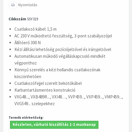
Nyomtatás
Cikkszám
SSY319
Csatlakozó kábel: 1,5 m
AC 230 V működtető feszültség, 3-pont szabályozójel
Állítóerő 300 N
Kézi állítási lehetőség pozíciójelzővel és irányjelzővel
Automatikusan működő végálláskapcsoló mindkét
végponthoz
Könnyű szerelés a kézi hollandis csatlakozónak
köszönhetően
Csatlakozófejjel szerelt bekötőkábel
Karbantartásmentes konstrukció
VXG48..., VXB489R..., VXI48…, VVP459..., VXP459..., VMP459...,
VVG549... szelepekhez
Termék elérhetőség:
Készleten, várható kiszállítás 1-2 munkanap