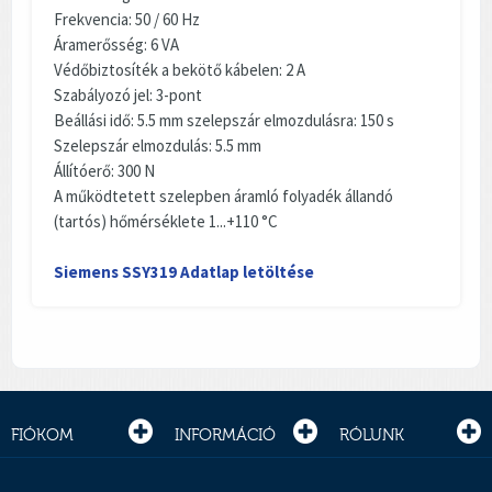
Frekvencia: 50 / 60 Hz
Áramerősség: 6 VA
Védőbiztosíték a bekötő kábelen: 2 A
Szabályozó jel: 3-pont
Beállási idő: 5.5 mm szelepszár elmozdulásra: 150 s
Szelepszár elmozdulás: 5.5 mm
Állítóerő: 300 N
A működtetett szelepben áramló folyadék állandó
(tartós) hőmérséklete 1...+110 °C
Siemens SSY319 Adatlap letöltése
FIÓKOM
INFORMÁCIÓ
RÓLUNK