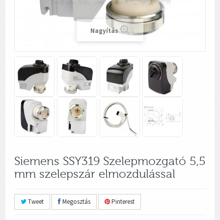
Nagyítás
Siemens SSY319 Szelepmozgató 5,5
mm szelepszár elmozdulással
Tweet
Megosztás
Pinterest