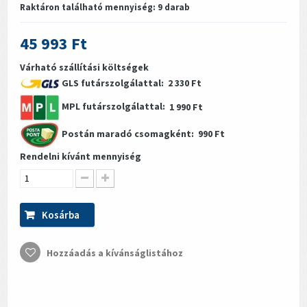
Raktáron található mennyiség:
9
darab
45 993 Ft
Várható szállítási költségek
GLS futárszolgálattal:
2 330 Ft
MPL futárszolgálattal:
1 990 Ft
Postán maradó csomagként:
990 Ft
Rendelni kívánt mennyiség
Kosárba
Hozzáadás a kívánságlistához