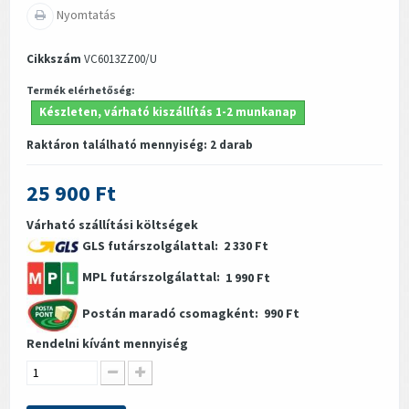
Nyomtatás
Cikkszám
VC6013ZZ00/U
Termék elérhetőség:
Készleten, várható kiszállítás 1-2 munkanap
Raktáron található mennyiség:
2
darab
25 900 Ft
Várható szállítási költségek
GLS futárszolgálattal:
2 330 Ft
MPL futárszolgálattal:
1 990 Ft
Postán maradó csomagként:
990 Ft
Rendelni kívánt mennyiség