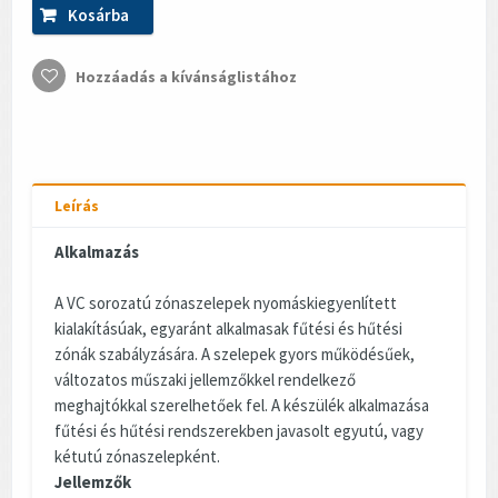
Kosárba
Hozzáadás a kívánságlistához
Leírás
Alkalmazás
A VC sorozatú zónaszelepek nyomáskiegyenlített
kialakításúak, egyaránt alkalmasak fűtési és hűtési
zónák szabályzására. A szelepek gyors működésűek,
változatos műszaki jellemzőkkel rendelkező
meghajtókkal szerelhetőek fel. A készülék alkalmazása
fűtési és hűtési rendszerekben javasolt egyutú, vagy
kétutú zónaszelepként.
Jellemzők