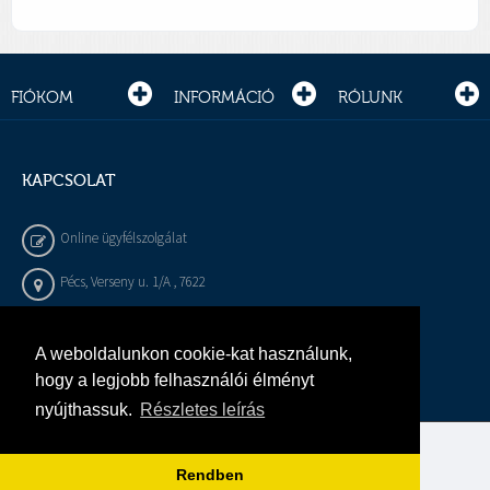
FIÓKOM
INFORMÁCIÓ
RÓLUNK
KAPCSOLAT
Online ügyfélszolgálat
Pécs, Verseny u. 1/A , 7622
+36 72 / 450 - 540
A weboldalunkon cookie-kat használunk,
info@gepeszbolt.hu
hogy a legjobb felhasználói élményt
nyújthassuk.
Részletes leírás
Árukereső, a hiteles vásárlási kalauz
Rendben
Murányi Épületgépészet Kft.
Minden jog fenntartva.