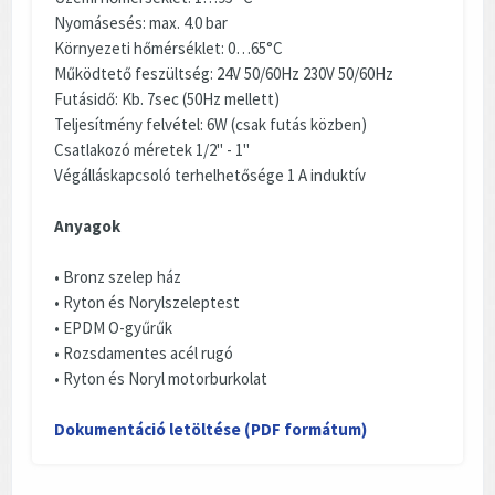
Nyomásesés: max. 4.0 bar
Környezeti hőmérséklet: 0…65°C
Működtető feszültség: 24V 50/60Hz 230V 50/60Hz
Futásidő: Kb. 7sec (50Hz mellett)
Teljesítmény felvétel: 6W (csak futás közben)
Csatlakozó méretek 1/2" - 1"
Végálláskapcsoló terhelhetősége 1 A induktív
Anyagok
• Bronz szelep ház
• Ryton és Norylszeleptest
• EPDM O-gyűrűk
• Rozsdamentes acél rugó
• Ryton és Noryl motorburkolat
Dokumentáció letöltése (PDF formátum)