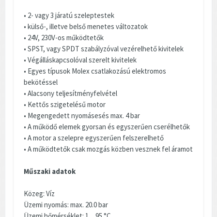
• 2- vagy 3 járatú szeleptestek
• külső-, illetve belső menetes változatok
• 24V, 230V-os működtetők
• SPST, vagy SPDT szabályzóval vezérelhető kivitelek
• Végálláskapcsolóval szerelt kivitelek
• Egyes típusok Molex csatlakozású elektromos
bekötéssel
• Alacsony teljesítményfelvétel
• Kettős szigetelésű motor
• Megengedett nyomásesés max. 4 bar
• A működő elemek gyorsan és egyszerűen cserélhetők
• A motor a szelepre egyszerűen felszerelhető
• A működtetők csak mozgás közben vesznek fel áramot
Műszaki adatok
Közeg: Víz
Üzemi nyomás: max. 20.0 bar
Üzemi hőmérséklet: 1…95 °C