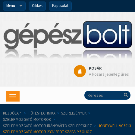
Menü
Cikkek
Kapcsolat
KOSÁR
A kosara jelenleg üres
Toggle
navigation
KEZDŐLAP
>
FŰTÉSTECHNIKA
>
SZERELVÉNYEK
>
SZELEPMOZGATÓ MOTOROK
>
SZELEPMOZGATÓ MOTOR IRÁNYVÁLTÓ SZELEPEKHEZ
>
HONEYWELL VC6013
SZELEPMOZGATÓ MOTOR 230V SPDT SZABÁLYZÓHOZ