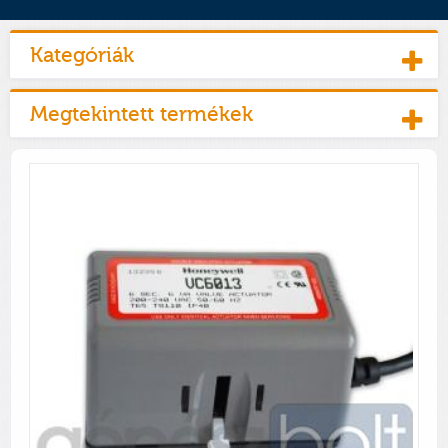
Kategóriák
Megtekintett termékek