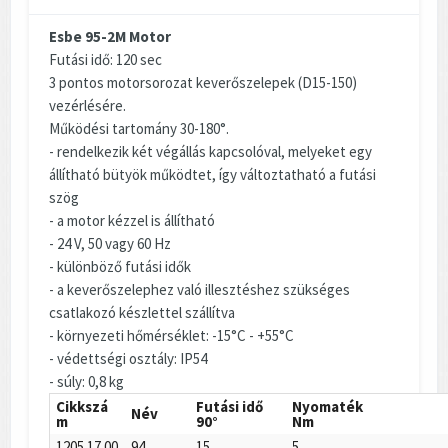
Esbe 95-2M Motor
Futási idő: 120 sec
3 pontos motorsorozat keverőszelepek (D15-150)
vezérlésére.
Működési tartomány 30-180°.
- rendelkezik két végállás kapcsolóval, melyeket egy
állítható bütyök működtet, így változtatható a futási
szög
- a motor kézzel is állítható
- 24 V, 50 vagy 60 Hz
- különböző futási idők
- a keverőszelephez való illesztéshez szükséges
csatlakozó készlettel szállítva
- környezeti hőmérséklet: -15°C - +55°C
- védettségi osztály: IP54
- súly: 0,8 kg
Cikkszá
Futási idő
Nyomaték
Név
m
90°
Nm
1205 17 00
94
15
5