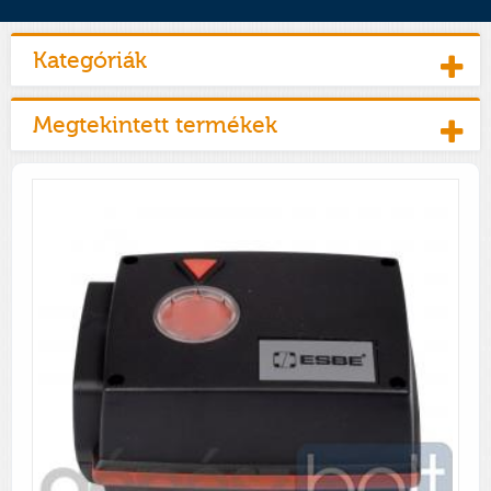
Kategóriák
Megtekintett termékek