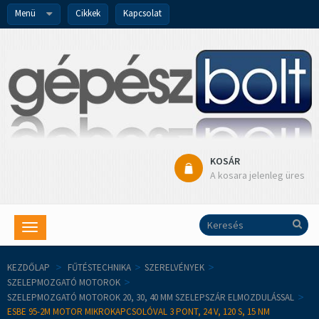
Menü
Cikkek
Kapcsolat
KOSÁR
A kosara jelenleg üres
Toggle
navigation
KEZDŐLAP
>
FŰTÉSTECHNIKA
>
SZERELVÉNYEK
>
SZELEPMOZGATÓ MOTOROK
>
SZELEPMOZGATÓ MOTOROK 20, 30, 40 MM SZELEPSZÁR ELMOZDULÁSSAL
>
ESBE 95-2M MOTOR MIKROKAPCSOLÓVAL 3 PONT, 24 V, 120 S, 15 NM