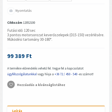
Nyomtatás
Cikkszám
12052100
Futási idő: 120 sec
3 pontos motorsorozat keverőszelepek (D15-150) vezérlésére.
Működési tartomány 30-180°.
99 389 Ft
A termékre előrendelés vehető fel. Vegye fel a kapcsolatot
ügyfélszolgálatunkkal
vagy hívja a
+36 72 / 450 - 540
-es számot!
Hozzáadás a kívánságlistához
Leírás