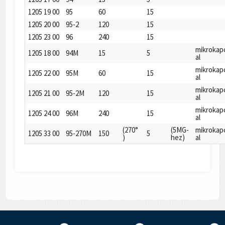
1205 19 00
95
60
15
1205 20 00
95-2
120
15
1205 23 00
96
240
15
mikrokap
1205 18 00
94M
15
5
al
mikrokap
1205 22 00
95M
60
15
al
mikrokap
1205 21 00
95-2M
120
15
al
mikrokap
1205 24 00
96M
240
15
al
(270°
(5MG-
mikrokap
1205 33 00
95-270M
150
5
)
hez)
al