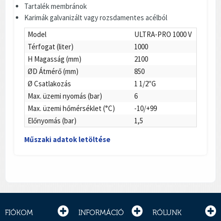
Tartalék membránok
Karimák galvanizált vagy rozsdamentes acélból
Model
ULTRA-PRO 1000 V
Térfogat (liter)
1000
H Magasság (mm)
2100
ØD Átmérő (mm)
850
Ø Csatlakozás
1 1/2"G
Max. üzemi nyomás (bar)
6
Max. üzemi hőmérséklet (°C)
-10/+99
Előnyomás (bar)
1,5
Műszaki adatok letöltése
FIÓKOM
INFORMÁCIÓ
RÓLUNK