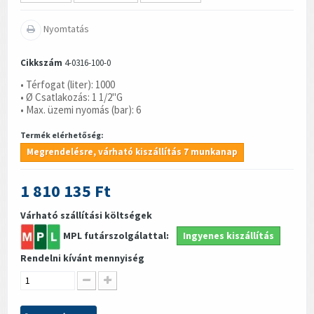
Nyomtatás
Cikkszám
4-0316-100-0
• Térfogat (liter): 1000
• Ø Csatlakozás: 1 1/2"G
• Max. üzemi nyomás (bar): 6
Termék elérhetőség:
Megrendelésre, várható kiszállítás 7 munkanap
1 810 135 Ft
Várható szállítási költségek
MPL futárszolgálattal:
Ingyenes kiszállítás
Rendelni kívánt mennyiség