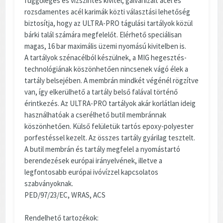
függőleges és vízszintes kivitel, galvanizált acél és
rozsdamentes acél karimák közti választási lehetőség
biztosítja, hogy az ULTRA-PRO tágulási tartályok közül
bárki talál számára megfelelőt. Elérhető speciálisan
magas, 16 bar maximális üzemi nyomású kivitelben is.
A tartályok szénacélból készülnek, a MIG hegesztés-
technológiának köszönhetően nincsenek vágó élek a
tartály belsejében. A membrán mindkét végénél rögzítve
van, így elkerülhető a tartály belső falával történő
érintkezés. Az ULTRA-PRO tartályok akár korlátlan ideig
használhatóak a cserélhető butil membránnak
köszönhetően. Külső felületük tartós epoxy-polyester
porfestéssel kezelt. Az összes tartály gyárilag tesztelt.
A butil membrán és tartály megfelel a nyomástartó
berendezések európai irányelvének, illetve a
legfontosabb európai ivóvízzel kapcsolatos
szabványoknak.
PED/97/23/EC, WRAS, ACS
Rendelhető tartozékok: