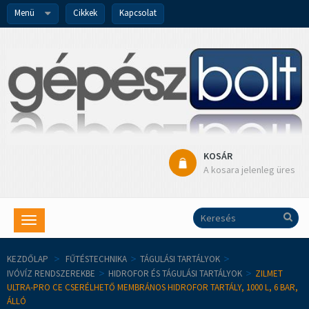
Menü
Cikkek
Kapcsolat
KOSÁR
A kosara jelenleg üres
Toggle
navigation
KEZDŐLAP
>
FŰTÉSTECHNIKA
>
TÁGULÁSI TARTÁLYOK
>
IVÓVÍZ RENDSZEREKBE
>
HIDROFOR ÉS TÁGULÁSI TARTÁLYOK
>
ZILMET
ULTRA-PRO CE CSERÉLHETŐ MEMBRÁNOS HIDROFOR TARTÁLY, 1000 L, 6 BAR,
ÁLLÓ