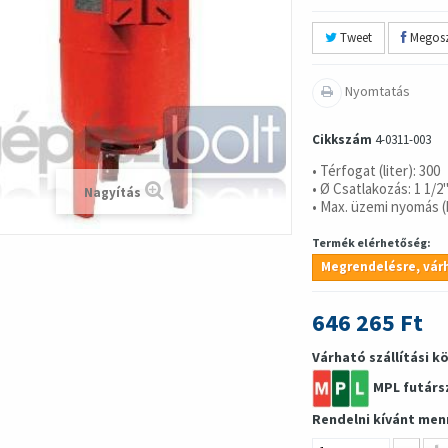
Tweet
Megosz
Nyomtatás
Cikkszám
4-0311-003
• Térfogat (liter): 300
• Ø Csatlakozás: 1 1/2
Nagyítás
• Max. üzemi nyomás (b
Termék elérhetőség:
Megrendelésre, várh
646 265 Ft
Várható szállítási k
MPL futárs
Rendelni kívánt men