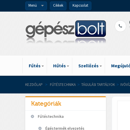
Menü
Cikkek
Kapcsolat
Fűtés
Hűtés
Szellőzés
Megújuló
KEZDŐLAP
>
FŰTÉSTECHNIKA
>
TÁGULÁSI TARTÁLYOK
>
IVÓV
Kategóriák
Fűtéstechnika
Égéstermék elvezetés