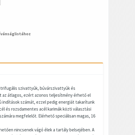
ívánságlistához
rifugális szivattyúk, búvárszivattyúk és
az átlagos, ezért azonos teljesítmény érhető el
ú indítások számát, ezzel pedig energiát takarítunk
acél és rozsdamentes acél karimák közti választási
 számára megfelelőt. Elérhető speciálisan magas, 16
etően nincsenek vágó élek a tartály belsejében. A