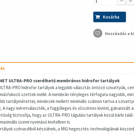
Kosárba
Hozzáadás a k
rás
MET ULTRA-PRO cserélhető membrános hidrofor tartályok
ULTRA-PRO hidrofor tartályok a legjobb választás öntöző szivattyúk, cent
másfokozó szettek mellé. A membrán tényleges térfogata nagyobb, mint 
ebb tartálymérettel, mindezek mellett minimális számon tartva a szivatty
. A nagy méretválaszték, a függőleges és vízszintes kivitel, galvanizált 
etőség biztosítja, hogy az ULTRA-PRO tágulási tartályok közül bárki talál
 maximális üzemi nyomású kivitelben is.
artályok szénacélból készülnek, a MIG hegesztés-technológiának köszönh