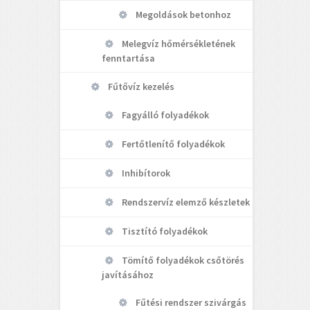
Megoldások betonhoz
Melegvíz hőmérsékletének
fenntartása
Fűtővíz kezelés
Fagyálló folyadékok
Fertőtlenítő folyadékok
Inhibítorok
Rendszervíz elemző készletek
Tisztító folyadékok
Tömítő folyadékok csőtörés
javításához
Fűtési rendszer szivárgás