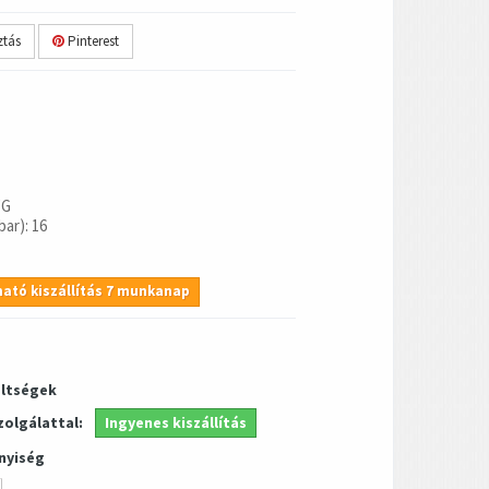
tás
Pinterest
"G
ar): 16
ató kiszállítás 7 munkanap
öltségek
zolgálattal:
Ingyenes kiszállítás
nyiség