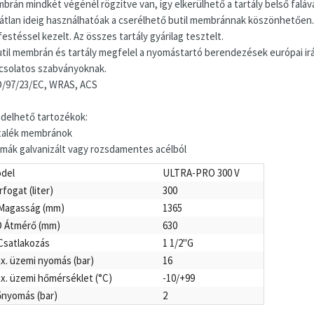
brán mindkét végénél rögzítve van, így elkerülhető a tartály belső falá
látlan ideig használhatóak a cserélhető butil membránnak köszönhetően.
estéssel kezelt. Az összes tartály gyárilag tesztelt.
util membrán és tartály megfelel a nyomástartó berendezések európai irán
csolatos szabványoknak.
/97/23/EC, WRAS, ACS
delhető tartozékok:
talék membránok
imák galvanizált vagy rozsdamentes acélból
del
ULTRA-PRO 300 V
rfogat (liter)
300
Magasság (mm)
1365
 Átmérő (mm)
630
Csatlakozás
1 1/2"G
x. üzemi nyomás (bar)
16
x. üzemi hőmérséklet (°C)
-10/+99
őnyomás (bar)
2