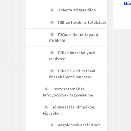
Műs
Isolecta szigetelőlap
T2Blue flexibilis fűtőkábel
T2QuickNet öntapadó
fűtőháló
T2Red önszabályozó
rendszer
T2Red T2Reflectával
önszabályozó rendszer
Ereszcsatornák és
lefolyócsövek fagyvédelme
Hóolvasztás rámpákon,
lépcsőkön
Megoldások aszfalthoz