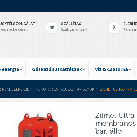
ÜGYFÉLSZOLGÁLAT
SZÁLLÍTÁS
ELÉRH
Tegye fel kérdéseit!
Szállítási díjaink
Keressen
 energia
Gázkazán alkatrészek
Víz & Csatorna
ÍZ RENDSZEREKBE
>
HIDROFOR ÉS TÁGULÁSI TARTÁLYOK
>
ZILMET ULTRA-PRO C
Zilmet Ultra
membrános hi
bar, álló