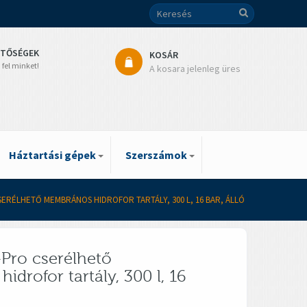
ETŐSÉGEK
KOSÁR
 fel minket!
A kosara jelenleg üres
Háztartási gépek
Szerszámok
SERÉLHETŐ MEMBRÁNOS HIDROFOR TARTÁLY, 300 L, 16 BAR, ÁLLÓ
-Pro cserélhető
drofor tartály, 300 l, 16