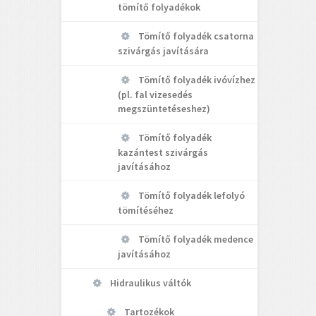
tömítő folyadékok
Tömítő folyadék csatorna
szivárgás javítására
Tömítő folyadék ivóvízhez
(pl. fal vizesedés
megszüntetéseshez)
Tömítő folyadék
kazántest szivárgás
javításához
Tömítő folyadék lefolyó
tömítéséhez
Tömítő folyadék medence
javításához
Hidraulikus váltók
Tartozékok