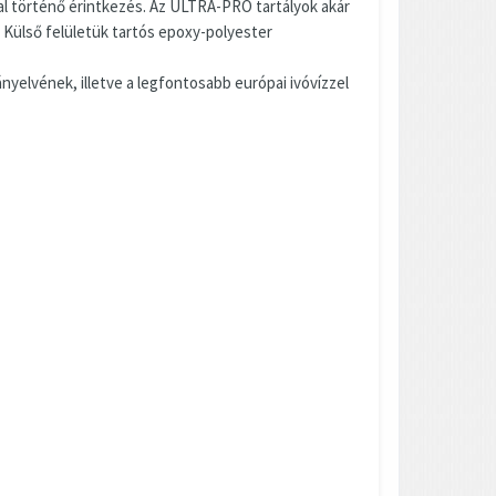
val történő érintkezés. Az ULTRA-PRO tartályok akár
 Külső felületük tartós epoxy-polyester
yelvének, illetve a legfontosabb európai ivóvízzel