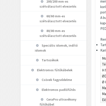
mem
200/200 mm-es
szétválasztott elvezetés
kor
porf
60/60 mm-es
A b
szétválasztott elvezetés
kap
PED
80/80 mm-es
szétválasztott elvezetés
Ren
Tar
Speciális idomok, indító
Kar
idomok
Mo
Tartozékok
Té
H 
Elektromos fűtőkábelek
ØD
Csövek fagyvédelme
Ø 
Ma
Elektromos padlófűtés
Ma
CeraPro ultravékony
El
fűtőkábel