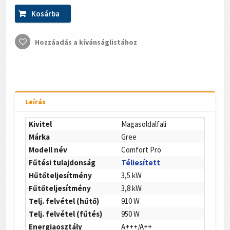
Kosárba
Hozzáadás a kívánságlistához
Leírás
Kivitel
Magasoldalfali
Márka
Gree
Modell név
Comfort Pro
Fűtési tulajdonság
Téliesített
Hűtőteljesítmény
3,5 kW
Fűtőteljesítmény
3,8 kW
Telj. felvétel (hűtő)
910 W
Telj. felvétel (fűtés)
950 W
Energiaosztály
A+++/A++