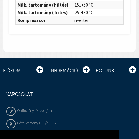
Műk. tartomány (hűtés)
-15..+50 °C
Műk. tartomány (fűtés)
-25..+30 °C
Kompresszor
Inverter
FIÓKOM
INFORMÁCIÓ
RÓLUNK
KAPCSOLAT
Online ügyfélszolgálat
Pécs, Verseny u. 1/A , 7622
+36 72 / 450 - 540