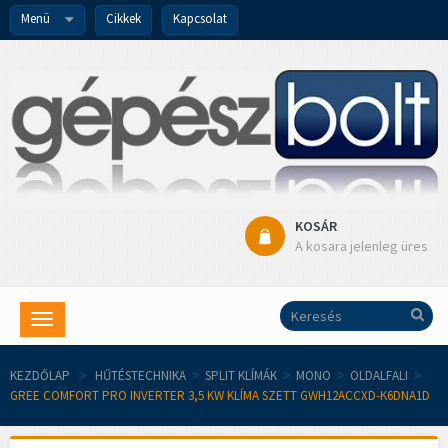
Menü
Cikkek
Kapcsolat
KOSÁR
A kosara jelenleg üres
Toggle
navigation
KEZDŐLAP
>
HŰTÉSTECHNIKA
>
SPLIT KLÍMÁK
>
MONO
>
OLDALFALI
>
GREE COMFORT PRO INVERTER 3,5 KW KLÍMA SZETT GWH12ACCXD-K6DNA1D