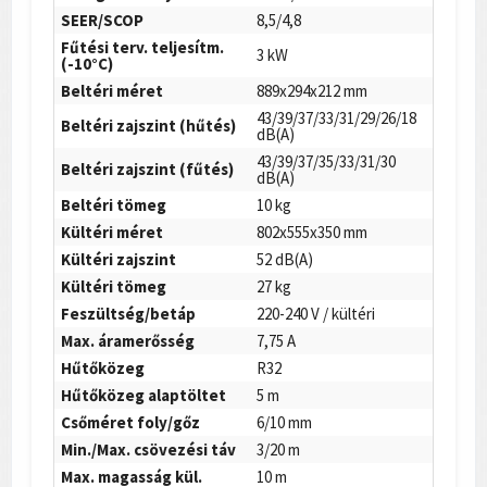
SEER/SCOP
8,5/4,8
Fűtési terv. teljesítm.
3 kW
(-10°C)
Beltéri méret
889x294x212 mm
43/39/37/33/31/29/26/18
Beltéri zajszint (hűtés)
dB(A)
43/39/37/35/33/31/30
Beltéri zajszint (fűtés)
dB(A)
Beltéri tömeg
10 kg
Kültéri méret
802x555x350 mm
Kültéri zajszint
52 dB(A)
Kültéri tömeg
27 kg
Feszültség/betáp
220-240 V / kültéri
Max. áramerősség
7,75 A
Hűtőközeg
R32
Hűtőközeg alaptöltet
5 m
Csőméret foly/gőz
6/10 mm
Min./Max. csövezési táv
3/20 m
Max. magasság kül.
10 m