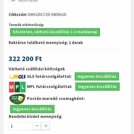
Cikkszám
GWH12ACCXD-K6DNA1D
Termék elérhetőség:
Készleten, várható kiszállítás 1-2 munkanap
Raktáron található mennyiség:
2
darab
322 200 Ft
Várható szállítási költségek
GLS futárszolgálattal:
Ingyenes kiszállítás
MPL futárszolgálattal:
Ingyenes kiszállítás
Postán maradó csomagként:
Ingyenes kiszállítás
Rendelni kívánt mennyiség