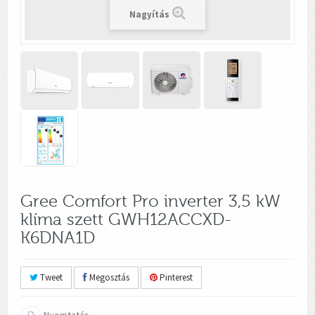
Nagyítás
Gree Comfort Pro inverter 3,5 kW
klíma szett GWH12ACCXD-
K6DNA1D
Tweet
Megosztás
Pinterest
Nyomtatás