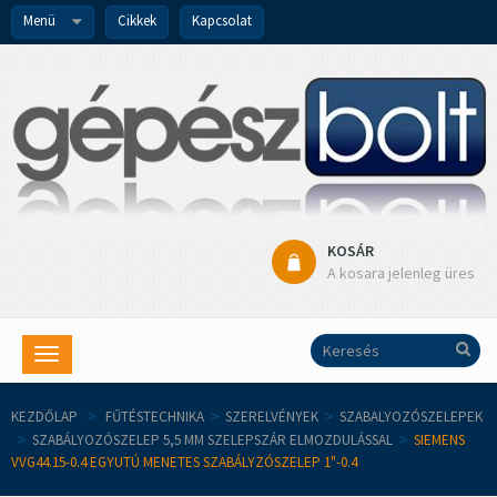
Menü
Cikkek
Kapcsolat
KOSÁR
A kosara jelenleg üres
Toggle
navigation
KEZDŐLAP
>
FŰTÉSTECHNIKA
>
SZERELVÉNYEK
>
SZABALYOZÓSZELEPEK
>
SZABÁLYOZÓSZELEP 5,5 MM SZELEPSZÁR ELMOZDULÁSSAL
>
SIEMENS
VVG44.15-0.4 EGYUTÚ MENETES SZABÁLYZÓSZELEP 1"-0.4