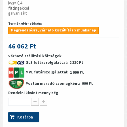
kvs= 0.4
fittingekkel
galvanizált
Termék elérhetőség:
Megrendelésre, várható kiszállítás 5 munkanap
46 062 Ft
Várható szállítási költségek
GLS futárszolgálattal:
2 330 Ft
MPL futárszolgálattal:
1 990 Ft
Postán maradó csomagként:
990 Ft
Rendelni kívánt mennyiség
Kosárba