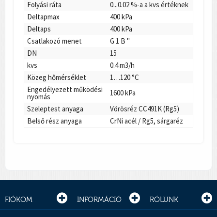
Folyási ráta
0...0.02 %-a a kvs értéknek
Deltapmax
400 kPa
Deltaps
400 kPa
Csatlakozó menet
G 1 B "
DN
15
kvs
0.4 m3/h
Közeg hőmérséklet
1…120 °C
Engedélyezett működési
1600 kPa
nyomás
Szeleptest anyaga
Vörösréz CC491K (Rg5)
Belső rész anyaga
CrNi acél / Rg5, sárgaréz
FIÓKOM
INFORMÁCIÓ
RÓLUNK