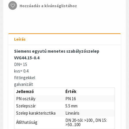
Hozzáadás a kívánságlistához
Leírás
Siemens egyutú menetes szabályzószelep
VVG44.15-0.4
DN= 15
kvs= 0.4
fittingekkel
galvanizált
Jellemző
Érték
PN osztály
PN 16
Szelepszár
5.5 mm
Szelep karakterisztika
Lineáris
DN 20-tól: >100 , DN 15:
Állíthatóság
>50...100