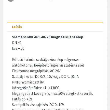
Leírás
Siemens MXF461.40-20 magnetikus szelep
DN 40
kvs = 20
Kétutú karimás szabályozószelep mágneses
állítómotorral, beépített rugós visszatérítéssel.
Elektromos megtáplálás: AC 24V.
Szabályozó jel: DC 0/2...10V vagy DC 4...20mA.
PN16 nyomásosztály.
Közeghőmérséklet: +1...+130°C.
Megengedett közeg: víz, max. 50% víz-glikol keverék.
Futásidő < 2s.
Szelepállás visszajelzés: DC 0...10V.