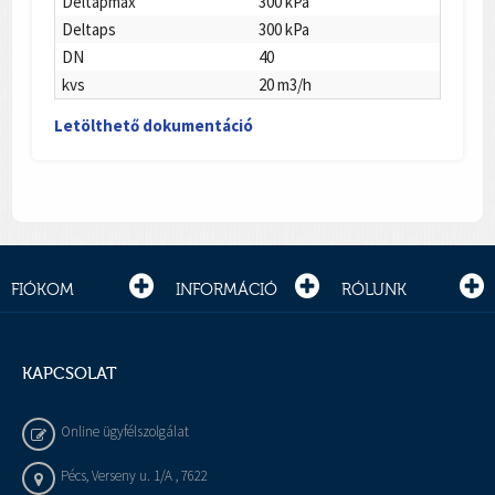
Deltapmax
300 kPa
Deltaps
300 kPa
DN
40
kvs
20 m3/h
Letölthető dokumentáció
FIÓKOM
INFORMÁCIÓ
RÓLUNK
KAPCSOLAT
Online ügyfélszolgálat
Pécs, Verseny u. 1/A , 7622