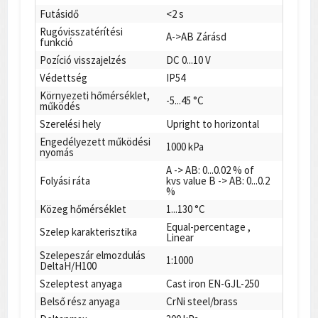
Futásidő
<2 s
Rugóvisszatérítési
A->AB Zárásd
funkció
Pozíció visszajelzés
DC 0...10 V
Védettség
IP54
Környezeti hőmérséklet,
-5...45 °C
működés
Szerelési hely
Upright to horizontal
Engedélyezett működési
1000 kPa
nyomás
A -> AB: 0...0.02 % of
Folyási ráta
kvs value B -> AB: 0...0.2
%
Közeg hőmérséklet
1...130 °C
Equal-percentage ,
Szelep karakterisztika
Linear
Szelepeszár elmozdulás
1:1000
DeltaH/H100
Szeleptest anyaga
Cast iron EN-GJL-250
Belső rész anyaga
CrNi steel/brass