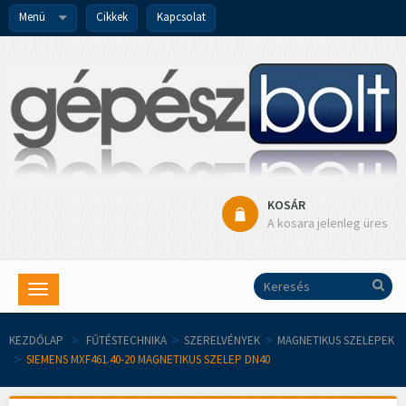
Menü
Cikkek
Kapcsolat
KOSÁR
A kosara jelenleg üres
Toggle
navigation
KEZDŐLAP
>
FŰTÉSTECHNIKA
>
SZERELVÉNYEK
>
MAGNETIKUS SZELEPEK
>
SIEMENS MXF461.40-20 MAGNETIKUS SZELEP DN40