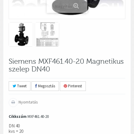
Nagyítás
Siemens MXF461.40-20 Magnetikus
szelep DN40
Tweet
Megosztás
Pinterest
Nyomtatás
Cikkszám
MXF461.40-20
DN 40
kvs = 20