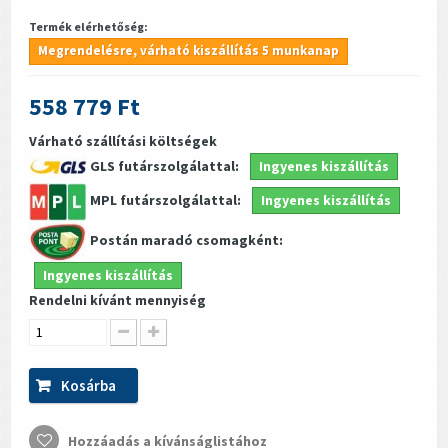
Termék elérhetőség:
Megrendelésre, várható kiszállítás 5 munkanap
558 779 Ft
Várható szállítási költségek
GLS futárszolgálattal:
Ingyenes kiszállítás
MPL futárszolgálattal:
Ingyenes kiszállítás
Postán maradó csomagként:
Ingyenes kiszállítás
Rendelni kívánt mennyiség
Kosárba
Hozzáadás a kívánságlistához