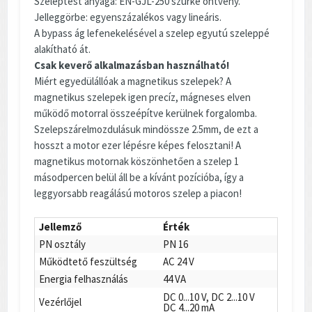
Szeleptest anyaga: EN-GJL-250 szürke öntvény.
Jelleggörbe: egyenszázalékos vagy lineáris.
A bypass ág lefenekelésével a szelep egyutú szeleppé
alakítható át.
Csak keverő alkalmazásban használható!
Miért egyedülállóak a magnetikus szelepek? A
magnetikus szelepek igen precíz, mágneses elven
működő motorral összeépítve kerülnek forgalomba.
Szelepszárelmozdulásuk mindössze 2.5mm, de ezt a
hosszt a motor ezer lépésre képes felosztani! A
magnetikus motornak köszönhetően a szelep 1
másodpercen belül áll be a kívánt pozícióba, így a
leggyorsabb reagálású motoros szelep a piacon!
Jellemző
Érték
PN osztály
PN 16
Működtető feszültség
AC 24 V
Energia felhasználás
44 VA
DC 0...10 V, DC 2...10 V
Vezérlőjel
DC 4...20 mA