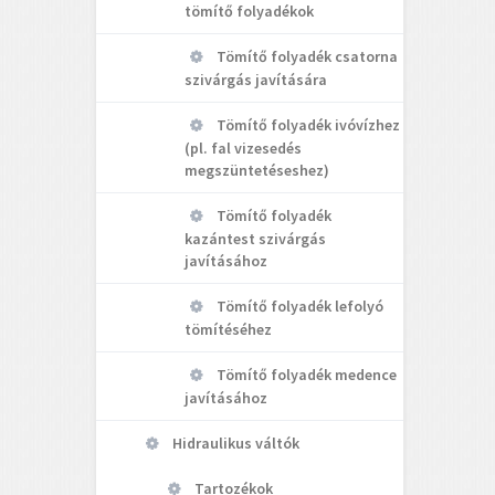
tömítő folyadékok
Tömítő folyadék csatorna
szivárgás javítására
Tömítő folyadék ivóvízhez
(pl. fal vizesedés
megszüntetéseshez)
Tömítő folyadék
kazántest szivárgás
javításához
Tömítő folyadék lefolyó
tömítéséhez
Tömítő folyadék medence
javításához
Hidraulikus váltók
Tartozékok