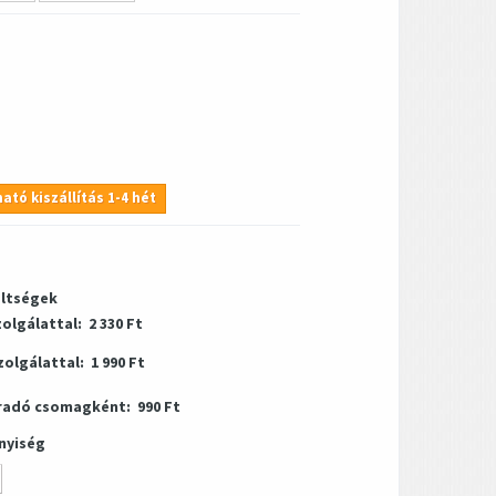
ató kiszállítás 1-4 hét
öltségek
zolgálattal:
2 330 Ft
zolgálattal:
1 990 Ft
radó csomagként:
990 Ft
nyiség