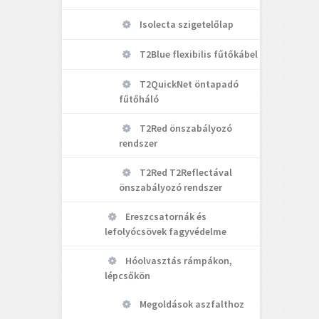
Isolecta szigetelőlap
T2Blue flexibilis fűtőkábel
T2QuickNet öntapadó
fűtőháló
T2Red önszabályozó
rendszer
T2Red T2Reflectával
önszabályozó rendszer
Ereszcsatornák és
lefolyócsövek fagyvédelme
Hóolvasztás rámpákon,
lépcsőkön
Megoldások aszfalthoz