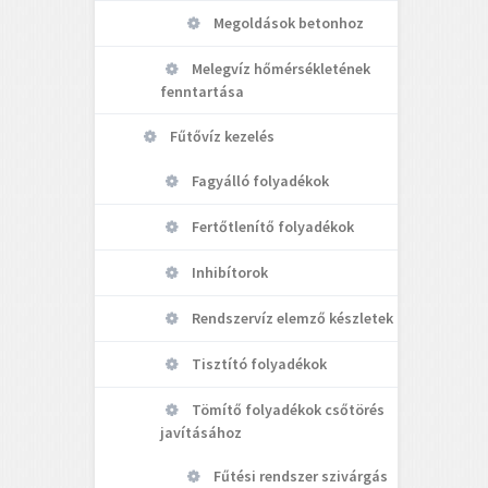
Megoldások betonhoz
Melegvíz hőmérsékletének
fenntartása
Fűtővíz kezelés
Fagyálló folyadékok
Fertőtlenítő folyadékok
Inhibítorok
Rendszervíz elemző készletek
Tisztító folyadékok
Tömítő folyadékok csőtörés
javításához
Fűtési rendszer szivárgás