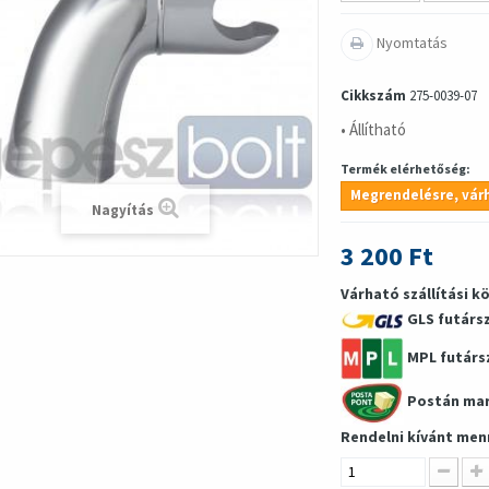
Nyomtatás
Cikkszám
275-0039-07
• Állítható
Termék elérhetőség:
Megrendelésre, várh
Nagyítás
3 200 Ft
Várható szállítási k
GLS futárs
MPL futárs
Postán ma
Rendelni kívánt men