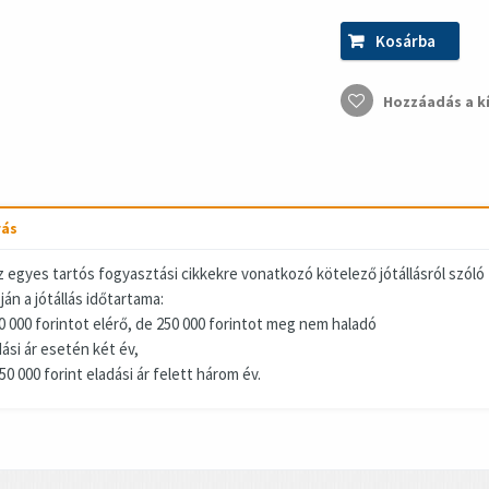
Kosárba
Hozzáadás a k
rás
Az egyes tartós fogyasztási cikkekre vonatkozó kötelező jótállásról szóló
ján a jótállás időtartama:
10 000 forintot elérő, de 250 000 forintot meg nem haladó
ási ár esetén két év,
50 000 forint eladási ár felett három év.