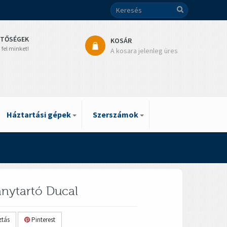
ETŐSÉGEK
KOSÁR
 fel minket!
A kosara jelenleg üres
Háztartási gépek
Szerszámok
nytartó Ducal
tás
Pinterest