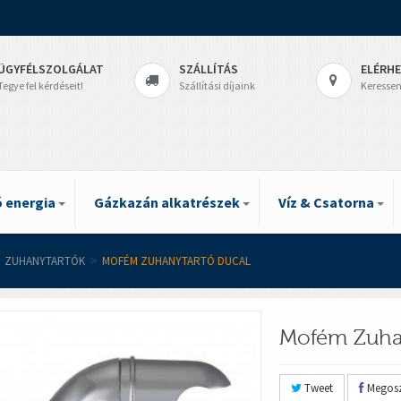
ÜGYFÉLSZOLGÁLAT
SZÁLLÍTÁS
ELÉRH
Tegye fel kérdéseit!
Szállítási díjaink
Keressen
 energia
Gázkazán alkatrészek
Víz & Csatorna
ZUHANYTARTÓK
>
MOFÉM ZUHANYTARTÓ DUCAL
Mofém Zuha
Tweet
Megosz