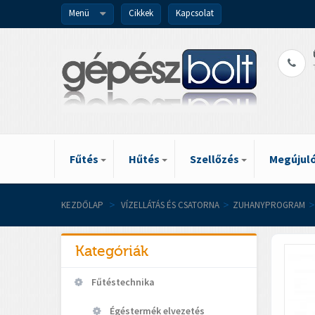
Menü
Cikkek
Kapcsolat
Fűtés
Hűtés
Szellőzés
Megújuló
KEZDŐLAP
>
VÍZELLÁTÁS ÉS CSATORNA
>
ZUHANYPROGRAM
>
Kategóriák
Fűtéstechnika
Égéstermék elvezetés