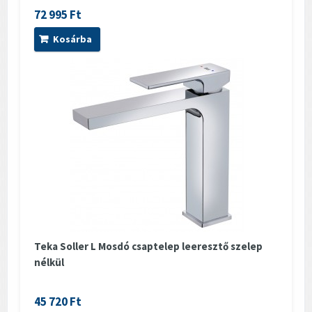
72 995 Ft
Kosárba
Teka Soller L Mosdó csaptelep leeresztő szelep
nélkül
45 720 Ft