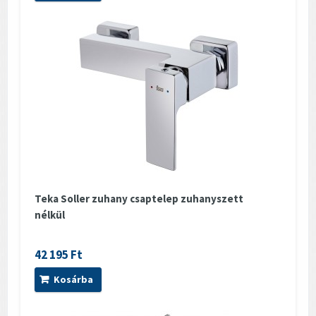
Teka Soller zuhany csaptelep zuhanyszett
nélkül
42 195 Ft
Kosárba