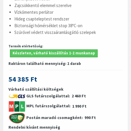
Zajcsökkentő elemmel szerelve
Vízkőmentes perlátor
Hideg csapteleptest rendszer
Biztonsági hőmérséklet stop 38ºC-on
Szűrővel védett visszaáramlásgátló szelepek
Termék elérhetőség:
Készleten, várható kiszállítás 1-2 munkanap
Raktáron található mennyiség:
2
darab
54 385 Ft
Várható szállítási költségek
GLS futárszolgálattal:
2 460 Ft
MPL futárszolgálattal:
1 990 Ft
Postán maradó csomagként:
990 Ft
Rendelni kívánt mennyiség