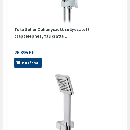
Teka Soller Zuhanyszett süllyesztett
csaptelephez, fali csatla...
26 895 Ft
Kosárba