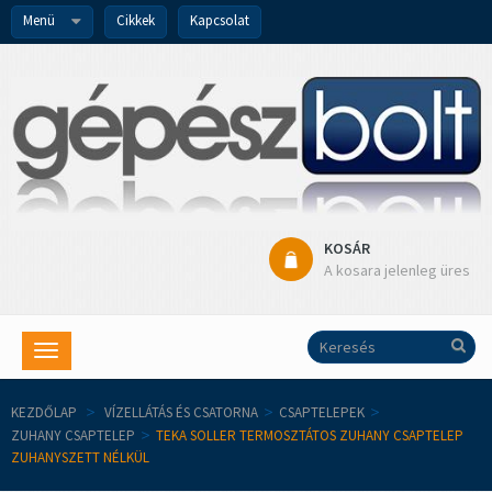
Menü
Cikkek
Kapcsolat
KOSÁR
A kosara jelenleg üres
Toggle
navigation
KEZDŐLAP
>
VÍZELLÁTÁS ÉS CSATORNA
>
CSAPTELEPEK
>
ZUHANY CSAPTELEP
>
TEKA SOLLER TERMOSZTÁTOS ZUHANY CSAPTELEP
ZUHANYSZETT NÉLKÜL