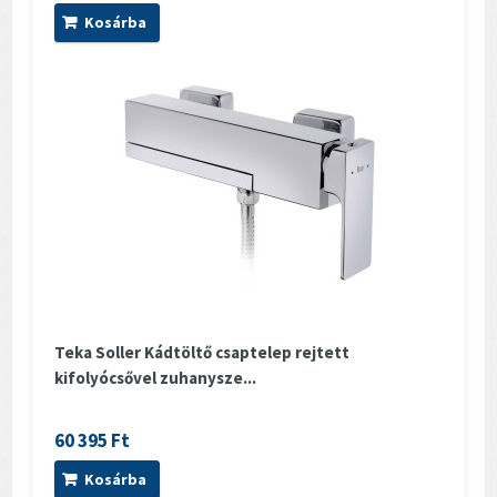
Kosárba
Teka Soller Kádtöltő csaptelep rejtett
kifolyócsővel zuhanysze...
60 395 Ft
Kosárba