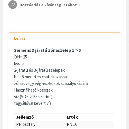
Hozzáadás a kívánságlistához
Leírás
Siemens 3 járatú zónaszelep 1”-5
DN= 25
kvs=5
2-járatú és 3-járatú szelepek
belső menetes csatlakozással
zónák vagy vég-eszközök szabályozására
Használható közegek:
víz (VDE 2035 szerint)
fagyállóval kevert víz.
Jellemző
Érték
PN osztály
PN 16