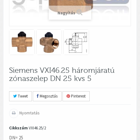
Nagyítás
Siemens VXI46.25 háromjáratú
zónaszelep DN 25 kvs 5
Tweet
Megosztás
Pinterest
Nyomtatás
Cikkszám
VXI46.25/2
DN= 25