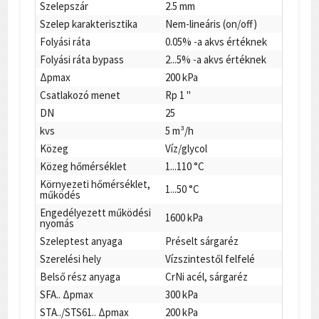
Szelepszár
2.5 mm
Szelep karakterisztika
Nem-lineáris (on/off)
Folyási ráta
0.05% -a akvs értéknek
Folyási ráta bypass
2...5% -a akvs értéknek
Δpmax
200 kPa
Csatlakozó menet
Rp 1 "
DN
25
kvs
5 m³/h
Közeg
Víz/glycol
Közeg hőmérséklet
1...110 °C
Környezeti hőmérséklet,
1...50 °C
működés
Engedélyezett működési
1600 kPa
nyomás
Szeleptest anyaga
Préselt sárgaréz
Szerelési hely
Vízszintestől felfelé
Belső rész anyaga
CrNi acél, sárgaréz
SFA.. Δpmax
300 kPa
STA../STS61.. Δpmax
200 kPa