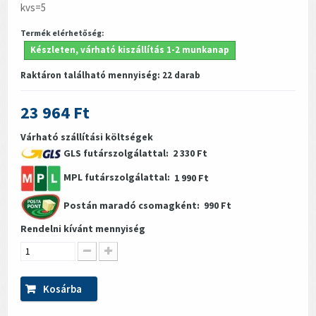
kvs=5
Termék elérhetőség:
Készleten, várható kiszállítás 1-2 munkanap
Raktáron található mennyiség:
22
darab
23 964 Ft
Várható szállítási költségek
GLS futárszolgálattal:
2 330 Ft
MPL futárszolgálattal:
1 990 Ft
Postán maradó csomagként:
990 Ft
Rendelni kívánt mennyiség
Kosárba