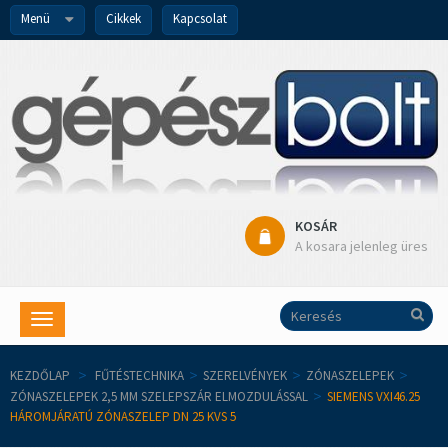
Menü
Cikkek
Kapcsolat
KOSÁR
A kosara jelenleg üres
Toggle
navigation
KEZDŐLAP
>
FŰTÉSTECHNIKA
>
SZERELVÉNYEK
>
ZÓNASZELEPEK
>
ZÓNASZELEPEK 2,5 MM SZELEPSZÁR ELMOZDULÁSSAL
>
SIEMENS VXI46.25
HÁROMJÁRATÚ ZÓNASZELEP DN 25 KVS 5