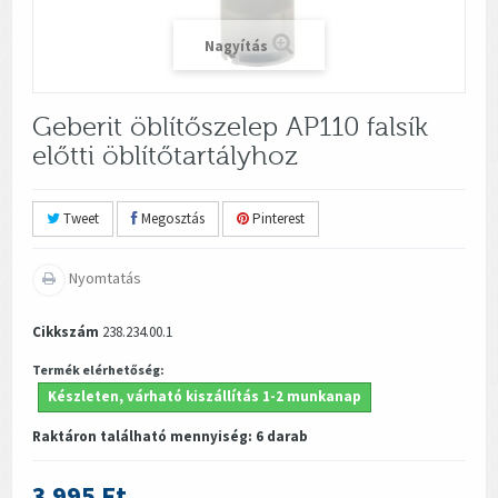
Nagyítás
Geberit öblítőszelep AP110 falsík
előtti öblítőtartályhoz
Tweet
Megosztás
Pinterest
Nyomtatás
Cikkszám
238.234.00.1
Termék elérhetőség:
Készleten, várható kiszállítás 1-2 munkanap
Raktáron található mennyiség:
6
darab
3 995 Ft