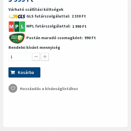
Várható szállítási költségek
GLS futárszolgálattal:
2 330 Ft
MPL futárszolgálattal:
1 990 Ft
Postán maradó csomagként:
990 Ft
Rendelni kívánt mennyiség
Kosárba
Hozzáadás a kívánságlistához