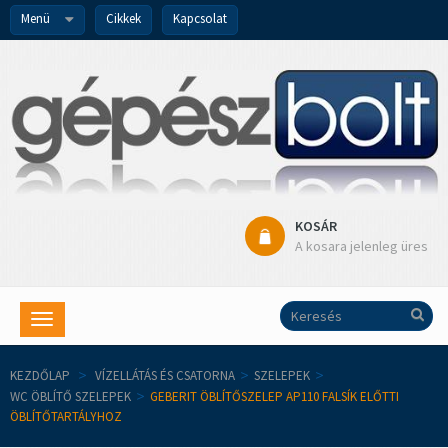
Menü
Cikkek
Kapcsolat
KOSÁR
A kosara jelenleg üres
Toggle
navigation
KEZDŐLAP
>
VÍZELLÁTÁS ÉS CSATORNA
>
SZELEPEK
>
WC ÖBLÍTŐ SZELEPEK
>
GEBERIT ÖBLÍTŐSZELEP AP110 FALSÍK ELŐTTI
ÖBLÍTŐTARTÁLYHOZ