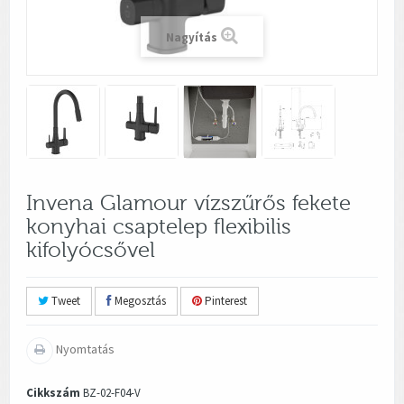
Nagyítás
Invena Glamour vízszűrős fekete
konyhai csaptelep flexibilis
kifolyócsővel
Tweet
Megosztás
Pinterest
Nyomtatás
Cikkszám
BZ-02-F04-V