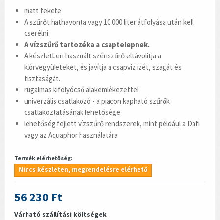
matt fekete
A szűrőt hathavonta vagy 10 000 liter átfolyása után kell
cserélni.
A vízszűrő tartozéka a csaptelepnek.
A készletben használt szénszűrő eltávolítja a
klórvegyületeket, és javítja a csapvíz ízét, szagát és
tisztaságát.
rugalmas kifolyócső alakemlékezettel
univerzális csatlakozó - a piacon kapható szűrők
csatlakoztatásának lehetősége
lehetőség fejlett vízszűrő rendszerek, mint például a Dafi
vagy az Aquaphor használatára
Termék elérhetőség:
Nincs készleten, megrendelésre elérhető
56 230 Ft
Várható szállítási költségek