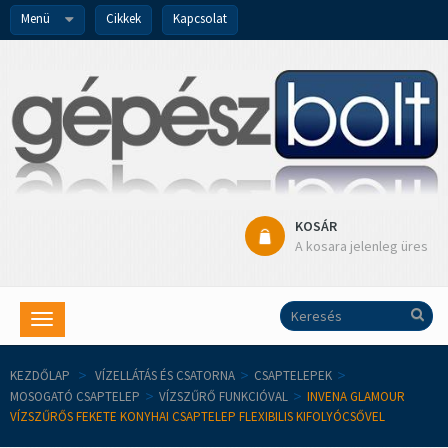
Menü
Cikkek
Kapcsolat
KOSÁR
A kosara jelenleg üres
Toggle
navigation
KEZDŐLAP
>
VÍZELLÁTÁS ÉS CSATORNA
>
CSAPTELEPEK
>
MOSOGATÓ CSAPTELEP
>
VÍZSZŰRŐ FUNKCIÓVAL
>
INVENA GLAMOUR
VÍZSZŰRŐS FEKETE KONYHAI CSAPTELEP FLEXIBILIS KIFOLYÓCSŐVEL