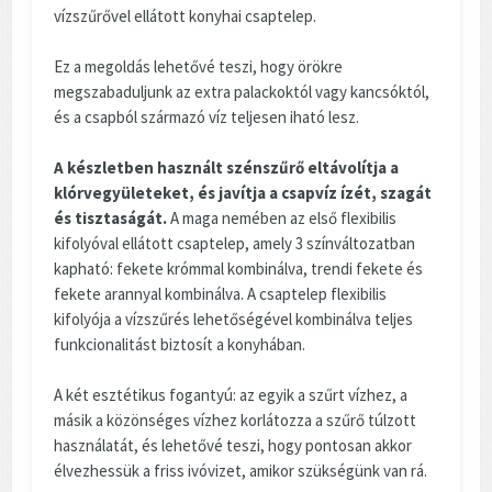
vízszűrővel ellátott konyhai csaptelep.
Ez a megoldás lehetővé teszi, hogy örökre
megszabaduljunk az extra palackoktól vagy kancsóktól,
és a csapból származó víz teljesen iható lesz.
A készletben használt szénszűrő eltávolítja a
klórvegyületeket, és javítja a csapvíz ízét, szagát
és tisztaságát.
A maga nemében az első flexibilis
kifolyóval ellátott csaptelep, amely 3 színváltozatban
kapható: fekete krómmal kombinálva, trendi fekete és
fekete arannyal kombinálva. A csaptelep flexibilis
kifolyója a vízszűrés lehetőségével kombinálva teljes
funkcionalitást biztosít a konyhában.
A két esztétikus fogantyú: az egyik a szűrt vízhez, a
másik a közönséges vízhez korlátozza a szűrő túlzott
használatát, és lehetővé teszi, hogy pontosan akkor
élvezhessük a friss ivóvizet, amikor szükségünk van rá.