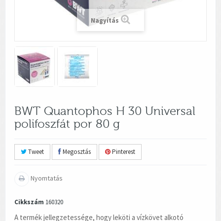
Nagyítás
BWT Quantophos H 30 Universal
polifoszfát por 80 g
Tweet
Megosztás
Pinterest
Nyomtatás
Cikkszám
160320
A termék jellegzetessége, hogy leköti a vízkövet alkotó