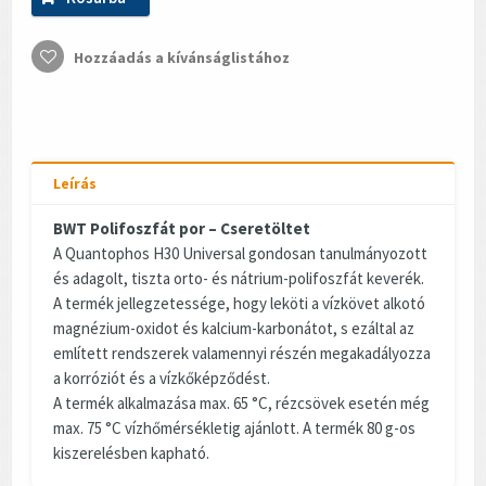
Hozzáadás a kívánságlistához
Leírás
BWT Polifoszfát por – Cseretöltet
A Quantophos H30 Universal gondosan tanulmányozott
és adagolt, tiszta orto- és nátrium-polifoszfát keverék.
A termék jellegzetessége, hogy leköti a vízkövet alkotó
magnézium-oxidot és kalcium-karbonátot, s ezáltal az
említett rendszerek valamennyi részén megakadályozza
a korróziót és a vízkőképződést.
A termék alkalmazása max. 65 °C, rézcsövek esetén még
max. 75 °C vízhőmérsékletig ajánlott. A termék 80 g-os
kiszerelésben kapható.