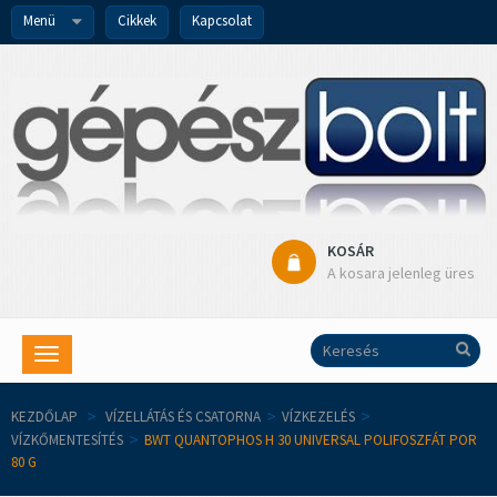
Menü
Cikkek
Kapcsolat
KOSÁR
A kosara jelenleg üres
Toggle
navigation
KEZDŐLAP
>
VÍZELLÁTÁS ÉS CSATORNA
>
VÍZKEZELÉS
>
VÍZKŐMENTESÍTÉS
>
BWT QUANTOPHOS H 30 UNIVERSAL POLIFOSZFÁT POR
80 G