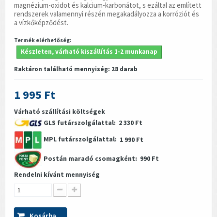
magnézium-oxidot és kalcium-karbonátot, s ezáltal az említett
rendszerek valamennyi részén megakadályozza a korróziót és
a vízkőképződést.
Termék elérhetőség:
Készleten, várható kiszállítás 1-2 munkanap
Raktáron található mennyiség:
28
darab
1 995 Ft
Várható szállítási költségek
GLS futárszolgálattal:
2 330 Ft
MPL futárszolgálattal:
1 990 Ft
Postán maradó csomagként:
990 Ft
Rendelni kívánt mennyiség
Kosárba