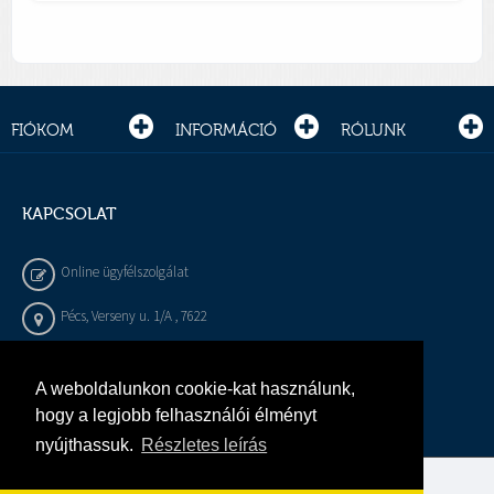
FIÓKOM
INFORMÁCIÓ
RÓLUNK
KAPCSOLAT
Online ügyfélszolgálat
Pécs, Verseny u. 1/A , 7622
+36 72 / 450 - 540
A weboldalunkon cookie-kat használunk,
info@gepeszbolt.hu
hogy a legjobb felhasználói élményt
nyújthassuk.
Részletes leírás
Árukereső, a hiteles vásárlási kalauz