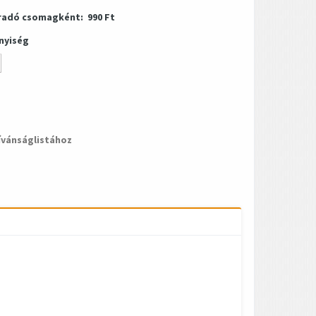
radó csomagként:
990 Ft
nyiség
ívánságlistához