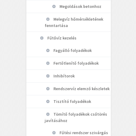
Megoldások betonhoz
Melegvíz hőmérsékletének
fenntartása
Fűtővíz kezelés
Fagyálló folyadékok
Fertőtlenítő folyadékok
Inhibítorok
Rendszervíz elemző készletek
Tisztító folyadékok
Tömítő folyadékok csőtörés
javításához
Fűtési rendszer szivárgás