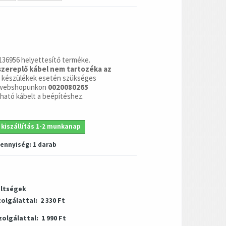
136956 helyettesítő terméke.
szereplő kábel nem tartozéka az
 készülékek esetén szükséges
a webshopunkon
0020080265
ható kábelt a beépítéshez.
 kiszállítás 1-2 munkanap
mennyiség:
1
darab
öltségek
zolgálattal:
2 330 Ft
zolgálattal:
1 990 Ft