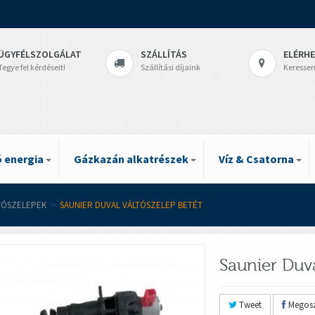
ÜGYFÉLSZOLGÁLAT
SZÁLLÍTÁS
ELÉRH
Tegye fel kérdéseit!
Szállítási díjaink
Keressen
 energia
Gázkazán alkatrészek
Víz & Csatorna
TÓSZELEPEK
>
SAUNIER DUVAL VÁLTÓSZELEP BETÉT
Saunier Duva
Tweet
Megosz