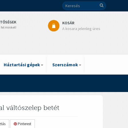
ETŐSÉGEK
KOSÁR
 fel minket!
A kosara jelenleg üres
Háztartási gépek
Szerszámok
l váltószelep betét
tás
Pinterest