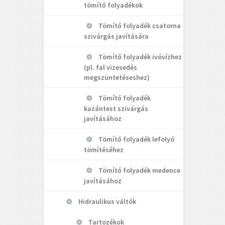
tömítő folyadékok
Tömítő folyadék csatorna
szivárgás javítására
Tömítő folyadék ivóvízhez
(pl. fal vizesedés
megszüntetéseshez)
Tömítő folyadék
kazántest szivárgás
javításához
Tömítő folyadék lefolyó
tömítéséhez
Tömítő folyadék medence
javításához
Hidraulikus váltók
Tartozékok