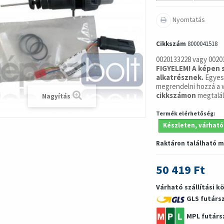
Nyomtatás
Cikkszám
8000041518
0020133228 vagy 0020
FIGYELEM! A képen 
alkatrésznek.
Egyes
megrendelni hozzá 
cikkszámon
megtalál
Nagyítás
Termék elérhetőség:
Készleten, várható
Raktáron található 
50 419 Ft
Várható szállítási k
GLS futárs
MPL futárs