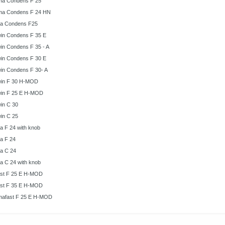
a Condens F 25
a Condens F 24 HN
a Condens F25
win Condens F 35 E
win Condens F 35 - A
win Condens F 30 E
win Condens F 30- A
win F 30 H-MOD
win F 25 E H-MOD
win C 30
win C 25
a F 24 with knob
a F 24
a C 24
a C 24 with knob
ast F 25 E H-MOD
ast F 35 E H-MOD
afast F 25 E H-MOD