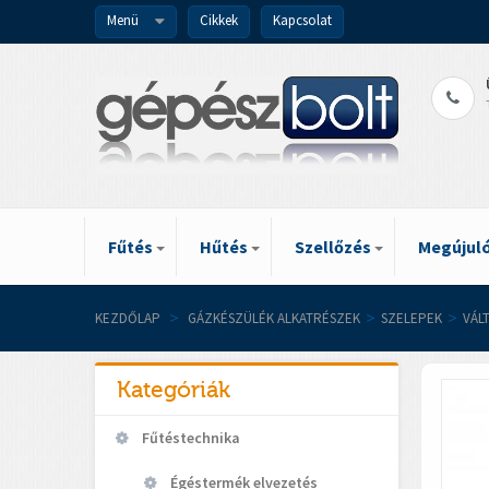
Menü
Cikkek
Kapcsolat
Fűtés
Hűtés
Szellőzés
Megújuló
KEZDŐLAP
>
GÁZKÉSZÜLÉK ALKATRÉSZEK
>
SZELEPEK
>
VÁL
Kategóriák
Fűtéstechnika
Égéstermék elvezetés