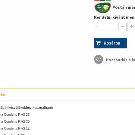
Postán ma
Rendelni kívánt men
Kosárba
Hozzáadás a k
rás
lábbi készülékekhez használható:
a Condens F AS 25
a Condens F AS 30
a Condens F AS 12