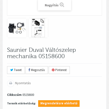
Nagyítás
Saunier Duval Váltószelep
mechanika 05158600
Tweet
Megosztás
Pinterest
Nyomtatás
Cikkszám
05158600
Megrendelésre elérhető
Termék elérhetőség: