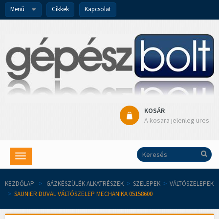
Menü
Cikkek
Kapcsolat
KOSÁR
A kosara jelenleg üres
Toggle
navigation
KEZDŐLAP
>
GÁZKÉSZÜLÉK ALKATRÉSZEK
>
SZELEPEK
>
VÁLTÓSZELEPEK
>
SAUNIER DUVAL VÁLTÓSZELEP MECHANIKA 05158600