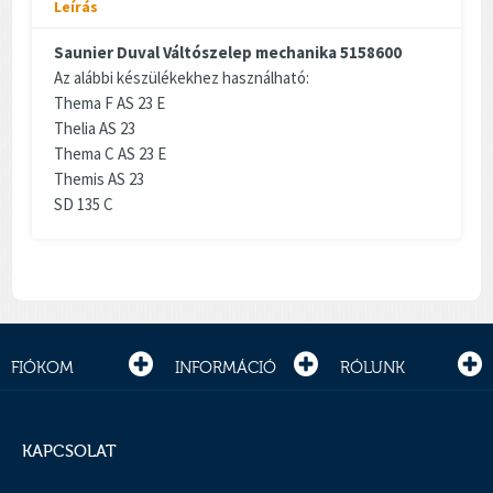
Leírás
Saunier Duval Váltószelep mechanika 5158600
Az alábbi készülékekhez használható:
Thema F AS 23 E
Thelia AS 23
Thema C AS 23 E
Themis AS 23
SD 135 C
FIÓKOM
INFORMÁCIÓ
RÓLUNK
KAPCSOLAT