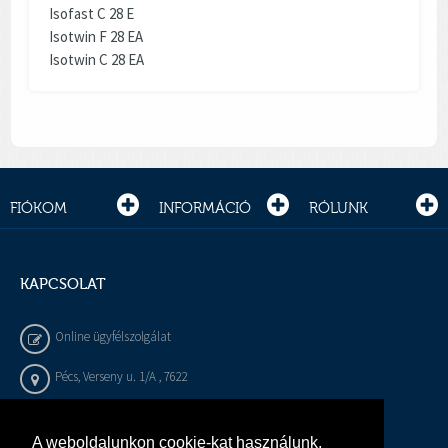
Isofast C 28 E
Isotwin F 28 EA
Isotwin C 28 EA
FIÓKOM
INFORMÁCIÓ
RÓLUNK
KAPCSOLAT
Online ügyfélszolgálat
Pécs, Verseny u. 1/A , 7622
+36 72 / 450 - 540
A weboldalunkon cookie-kat használunk,