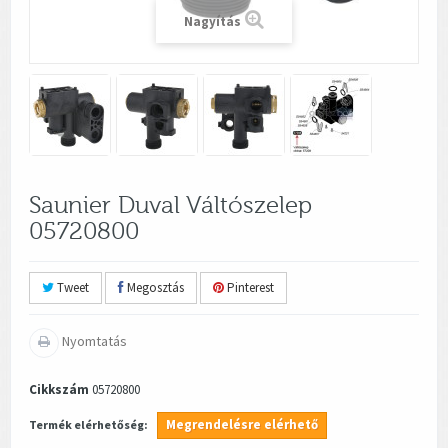
Nagyítás
Saunier Duval Váltószelep
05720800
Tweet
Megosztás
Pinterest
Nyomtatás
Cikkszám
05720800
Megrendelésre elérhető
Termék elérhetőség: