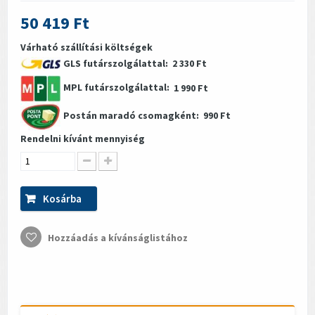
50 419 Ft
Várható szállítási költségek
GLS futárszolgálattal:
2 330 Ft
MPL futárszolgálattal:
1 990 Ft
Postán maradó csomagként:
990 Ft
Rendelni kívánt mennyiség
Kosárba
Hozzáadás a kívánságlistához