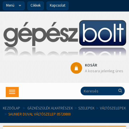
Menü
Cikkek
Kapcsolat
KOSÁR
A kosara jelenleg üres
Toggle
navigation
KEZDŐLAP
>
GÁZKÉSZÜLÉK ALKATRÉSZEK
>
SZELEPEK
>
VÁLTÓSZELEPEK
>
SAUNIER DUVAL VÁLTÓSZELEP 05720800