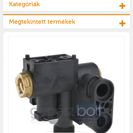
Kategóriák
Megtekintett termékek