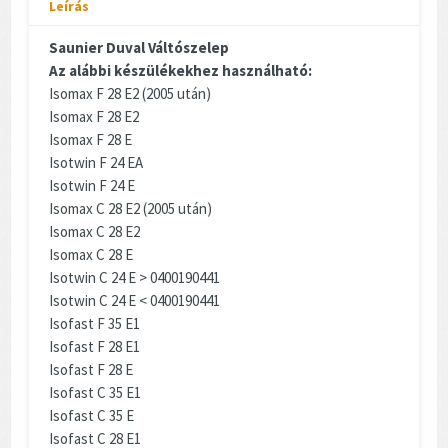
Leírás
Saunier Duval Váltószelep
Az alábbi készülékekhez használható:
Isomax F 28 E2 (2005 után)
Isomax F 28 E2
Isomax F 28 E
Isotwin F 24 EA
Isotwin F 24 E
Isomax C 28 E2 (2005 után)
Isomax C 28 E2
Isomax C 28 E
Isotwin C 24 E > 0400190441
Isotwin C 24 E < 0400190441
Isofast F 35 E1
Isofast F 28 E1
Isofast F 28 E
Isofast C 35 E1
Isofast C 35 E
Isofast C 28 E1