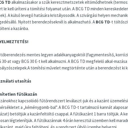
CG TD
alkalmazásakor a szűk keresztmetszetek eltömődhetnek (termoszt
rt le kell üríteni a tömítési folyamat után. A BCG TD minden kereskede
ek). A külső levegő hatására kristályosodik. A szivárgási helyen mechani
gedésálló. Nyitott berendezéseknél is alkalmazható. A
BCG TD
-t töltősz
ölteni a kazánba.
GYELMEZTETÉS!
űtőberendezés mentes legyen adalékanyagoktól (fagymentesítő, korrózió
 30-at vagy BCG 30 E-t kell alkalmazni. A BCG TD megfelelő alkal-mazása
bályzószelepek.A tömítési művelet megtörténte után a berendezést ki kell 
ználati utasítás
ítetlen fűtőkazán
azánokhoz kapcsolódó fűtőrendszert leválaszt-juk és a kazánt üzemelési hő
érsékletet a „kéménygomb-bal”. A BCG TD-t tartalmazó kannát alaposan f
ázat) betöltjük a kazánfeltöltő csappal. A fűtőkazánt 1 barra töltjük. A k
osan légtelenítjük. A fűtőkazánnak 4 órán keresztül üzemben kell maradnia
őkazánt, majd újra feltölteni, és a rendszert újból üzembe helyezni.