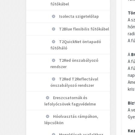
fűtőkábel
Töm
Isolecta szigetelőlap
A s
hőm
T2Blue flexibilis fűtőkábel
rad
A f
T2QuickNet öntapadó
fűtőháló
A
B
T2Red önszabályozó
A f
rendszer
A f
nap
T2Red T2Reflectával
Ame
önszabályozó rendszer
kri
Ereszcsatornák és
Biz
lefolyócsövek fagyvédelme
A v
Hóolvasztás rámpákon,
Gye
lépcsőkön
Kez
Megoldások aszfalthoz