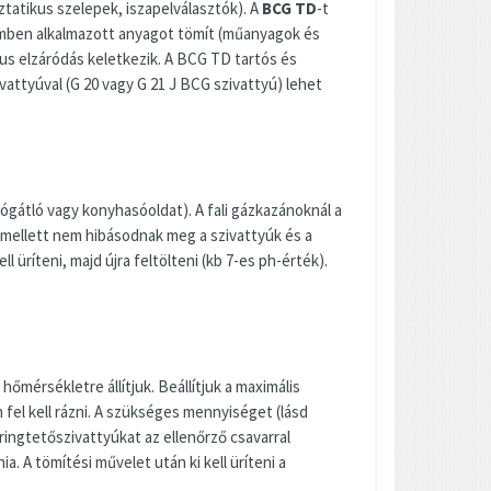
atikus szelepek, iszapelválasztók). A
BCG TD
-t
lemben alkalmazott anyagot tömít (műanyagok és
kus elzáródás keletkezik. A BCG TD tartós és
ivattyúval (G 20 vagy G 21 J BCG szivattyú) lehet
gátló vagy konyhasóoldat). A fali gázkazánoknál a
 mellett nem hibásodnak meg a szivattyúk és a
üríteni, majd újra feltölteni (kb 7-es ph-érték).
mérsékletre állítjuk. Beállítjuk a maximális
el kell rázni. A szükséges mennyiséget (lásd
eringtetőszivattyúkat az ellenőrző csavarral
. A tömítési művelet után ki kell üríteni a