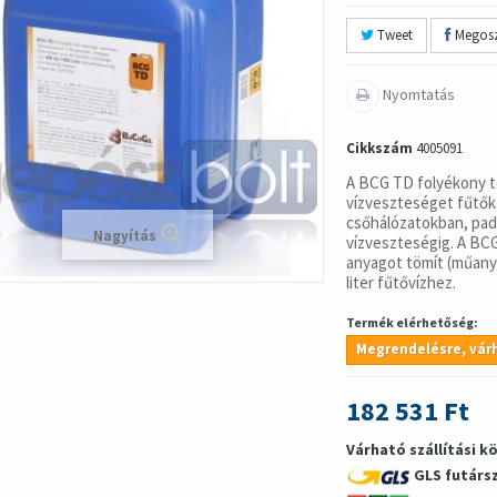
Tweet
Megosz
Nyomtatás
Cikkszám
4005091
A BCG TD folyékony t
vízveszteséget fűtő
csőhálózatokban, padl
Nagyítás
vízveszteségig. A BC
anyagot tömít (műanya
liter fűtővízhez.
Termék elérhetőség:
Megrendelésre, várh
182 531 Ft
Várható szállítási k
GLS futárs