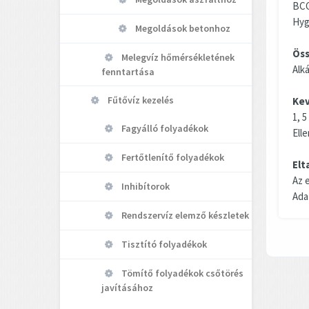
BCG
Hyg
Megoldások betonhoz
Öss
Melegvíz hőmérsékletének
Alká
fenntartása
Fűtővíz kezelés
Kev
1, 5
Fagyálló folyadékok
Ell
Fertőtlenítő folyadékok
Elt
Az e
Inhibítorok
Ada
Rendszervíz elemző készletek
Tisztító folyadékok
Tömítő folyadékok csőtörés
javításához