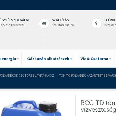
ÜGYFÉLSZOLGÁLAT
SZÁLLÍTÁS
ELÉRH
Tegye fel kérdéseit!
Szállítási díjaink
Keressen
 energia
Gázkazán alkatrészek
Víz & Csatorna
FOLYADÉKOK CSŐTÖRÉS JAVÍTÁSÁHOZ
>
TÖMÍTŐ FOLYADÉK KAZÁNTEST SZIVÁRG
BCG TD tömí
vízveszteség