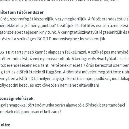
ítetlen fűtőrendszer
zűrőt, szennyfogót kiszereljük, vagy megkerüljük. A fűtőberendezést vízze
érsékletet a „kéménygombbal” beállítjuk. Padlófűtés esetén üzemelési h
iátorszelepet teljesen kinyitunk. A keringtetőszivattyút légtelenítjük é
űtővizet a szükséges BCG TD-mennyiséghez lecsökkentjük.
CG TD
-t tartalmazó kannát alaposan fel kell rázni. A szükséges mennyiség
űtőberendezést üzemi nyomásra töltjük. A keringtetőszivattyúkat az elle
űtőberendezéseknek a fenti feltételek mellett 7 órán keresztül üzemben 
ig tart az előfeltételektől függően. A tömítési művelet megtörténte után a
nnyiben a BCG TD bármilyen anyagra kerül (csempe, padlózat, mosdókagyló
stályosodni kezd, és ezt követően nem lehet eltávolítani.
tonsági előírások:
egyi anyagokkal történő munka során alapvető előírások betartandóak!
rmekek elől gondosan el kell zárni!
elés: