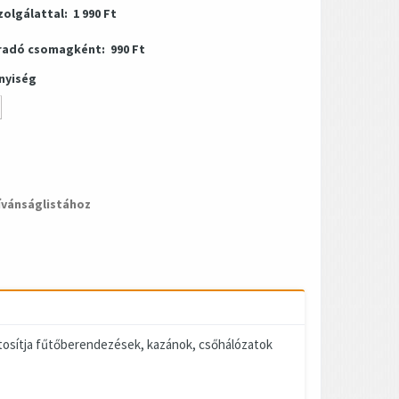
zolgálattal:
1 990 Ft
radó csomagként:
990 Ft
nyiség
ívánságlistához
tosítja fűtőberendezések, kazánok, csőhálózatok