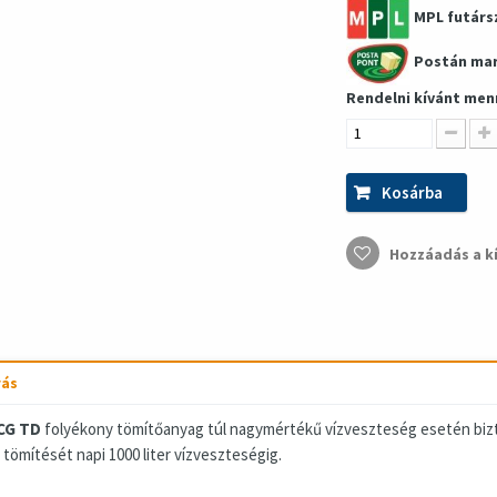
MPL futárs
Postán ma
Rendelni kívánt men
Kosárba
Hozzáadás a k
rás
CG TD
folyékony tömítőanyag túl nagymértékű vízveszteség esetén biz
 tömítését napi 1000 liter vízveszteségig.