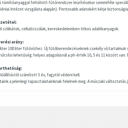
 tömítőanyaggal feltöltött fűtőrendszer leürítésekor semmiféle speciá
iéniai Intézet vizsgálata alapján). Pontosabb adatokért kérje biztonsági
zetétel:
li szilikátok, cellulózszálak, kereskedelemben titkos adalékanyagok.
erési arány:
 liter 100 liter fűtővízhez. Új fűtőberendezéseknek csekély víztartalmuk v
enőrzési lehetőség: helyes adagolásnál a ph-érték 10, 5 és 11 között van.
arthatóság:
lőállítástól számított 5 év, fagytól védeni kell.
taink a jelenlegi tapasztalatainknak felelnek meg. A műszaki változtatás 