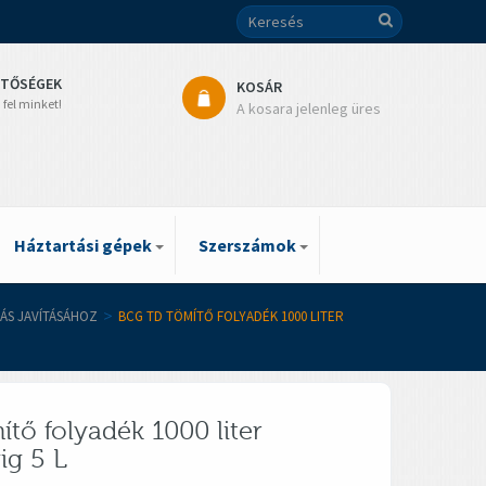
ETŐSÉGEK
KOSÁR
 fel minket!
A kosara jelenleg üres
Háztartási gépek
Szerszámok
ÁS JAVÍTÁSÁHOZ
>
BCG TD TÖMÍTŐ FOLYADÉK 1000 LITER
tő folyadék 1000 liter
ig 5 L