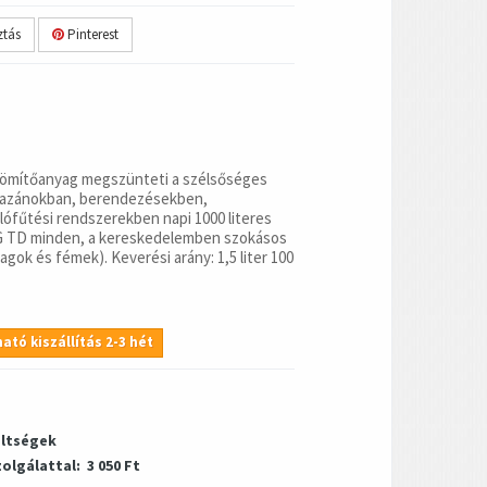
tás
Pinterest
ömítőanyag megszünteti a szélsőséges
kazánokban, berendezésekben,
ófűtési rendszerekben napi 1000 literes
G TD minden, a kereskedelemben szokásos
gok és fémek). Keverési arány: 1,5 liter 100
ató kiszállítás 2-3 hét
öltségek
zolgálattal:
3 050 Ft