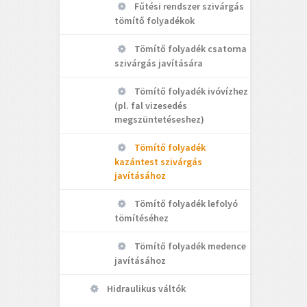
Fűtési rendszer szivárgás
tömítő folyadékok
Tömítő folyadék csatorna
szivárgás javítására
Tömítő folyadék ivóvízhez
(pl. fal vizesedés
megszüntetéseshez)
Tömítő folyadék
kazántest szivárgás
javításához
Tömítő folyadék lefolyó
tömítéséhez
Tömítő folyadék medence
javításához
Hidraulikus váltók