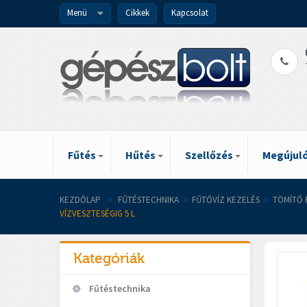
Menü
Cikkek
Kapcsolat
Fűtés
Hűtés
Szellőzés
Megújuló
KEZDŐLAP
>
FŰTÉSTECHNIKA
>
FŰTŐVÍZ KEZELÉS
>
TÖMÍTŐ 
VÍZVESZTESÉGIG 5 L
Kategóriák
Fűtéstechnika