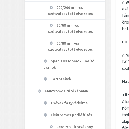
A
B
200/200 mm-es
ezé
szétválasztott elvezetés
fém
öre
60/60 mm-es
bet
szétválasztott elvezetés
FI
80/80 mm-es
szétválasztott elvezetés
A f
Speciális idomok, indító
BCG
idomok
sza
Tartozékok
Has
Elektromos fűtőkábelek
Töm
A k
Csövek fagyvédelme
hőm
tábl
Elektromos padlófűtés
alap
CeraPro ultravékony
fűt