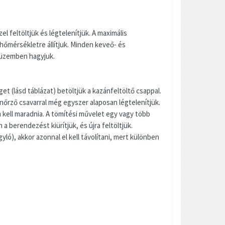
l feltöltjük és légtelenítjük. A maximális
őmérsékletre állítjuk. Minden keveő- és
s üzemben hagyjuk.
et (lásd táblázat) betöltjük a kazánfeltöltő csappal.
nőrző csavarral még egyszer alaposan légtelenítjük.
kell maradnia. A tömítési művelet egy vagy több
 berendezést kiürítjük, és újra feltöltjük.
), akkor azonnal el kell távolítani, mert különben