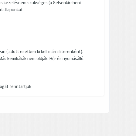
lis kezelésnem szükséges (a Gelsenkircheni
adatlapunkat.
an ( adott esetben ki kell márni literenként).
 Más kemikáliák nem oldják. Hő- és nyomásálló.
jogát fenntartjuk