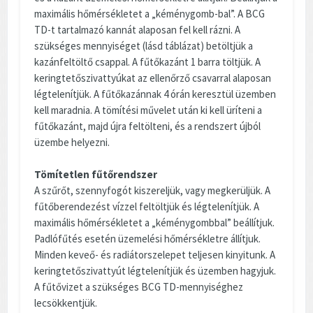
maximális hőmérsékletet a „kéménygomb-bal”. A BCG
TD-t tartalmazó kannát alaposan fel kell rázni. A
szükséges mennyiséget (lásd táblázat) betöltjük a
kazánfeltöltő csappal. A fűtőkazánt 1 barra töltjük. A
keringtetőszivattyúkat az ellenőrző csavarral alaposan
légtelenítjük. A fűtőkazánnak 4 órán keresztül üzemben
kell maradnia. A tömítési művelet után ki kell üríteni a
fűtőkazánt, majd újra feltölteni, és a rendszert újból
üzembe helyezni.
Tömítetlen fűtőrendszer
A szűrőt, szennyfogót kiszereljük, vagy megkerüljük. A
fűtőberendezést vízzel feltöltjük és légtelenítjük. A
maximális hőmérsékletet a „kéménygombbal” beállítjuk.
Padlófűtés esetén üzemelési hőmérsékletre állítjuk.
Minden keveő- és radiátorszelepet teljesen kinyitunk. A
keringtetőszivattyút légtelenítjük és üzemben hagyjuk.
A fűtővizet a szükséges BCG TD-mennyiséghez
lecsökkentjük.