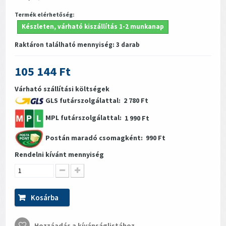
Termék elérhetőség:
Készleten, várható kiszállítás 1-2 munkanap
Raktáron található mennyiség:
3
darab
105 144 Ft
Várható szállítási költségek
GLS futárszolgálattal:
2 780 Ft
MPL futárszolgálattal:
1 990 Ft
Postán maradó csomagként:
990 Ft
Rendelni kívánt mennyiség
Kosárba
Hozzáadás a kívánságlistához