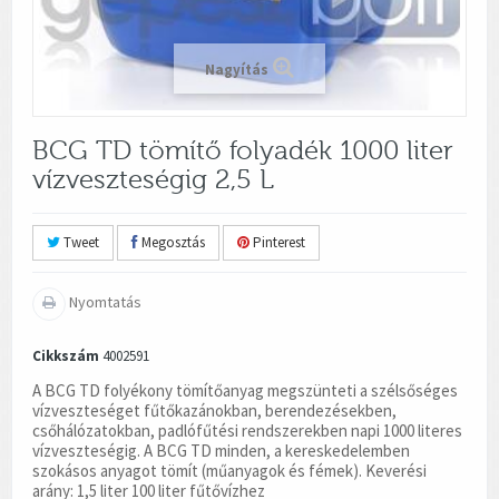
Nagyítás
BCG TD tömítő folyadék 1000 liter
vízveszteségig 2,5 L
Tweet
Megosztás
Pinterest
Nyomtatás
Cikkszám
4002591
A BCG TD folyékony tömítőanyag megszünteti a szélsőséges
vízveszteséget fűtőkazánokban, berendezésekben,
csőhálózatokban, padlófűtési rendszerekben napi 1000 literes
vízveszteségig. A BCG TD minden, a kereskedelemben
szokásos anyagot tömít (műanyagok és fémek). Keverési
arány: 1,5 liter 100 liter fűtővízhez