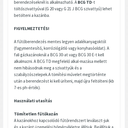
berendezéseknél is alkalmazható. A
BCG TD
-t
töltőszivattyúval (G 20 vagy G 21 J BCG szivattyú) lehet
betölteni a kazánba.
FIGYELMEZTETÉS!
A fűtőberendezés mentes legyen adalékanyagoktól
(fagymentesítő, korróziógátló vagy konyhasóoldat). A
fali gázkazánoknál a BCG 30-at vagy BCG 30 E-t kell
alkalmazni. A BCG TD megfelelő alkal-mazása mellett
nem hibásodnak meg a szivattyúk és a
szabályzószelepek.A tömítési művelet megtörténte
után a berendezést ki kell üríteni, majd újra feltölteni (kb
7-es ph-érték).
Használati utasítás
Tömítetlen fűtőkazán
A kazánokhoz kapcsolódó fűtőrendszert leválaszt-juk
és a kazánt üzemelési hőmérsékletre állítjuk. Beállítjuk a