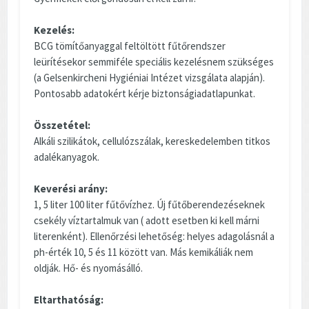
Kezelés:
BCG tömítőanyaggal feltöltött fűtőrendszer
leürítésekor semmiféle speciális kezelésnem szükséges
(a Gelsenkircheni Hygiéniai Intézet vizsgálata alapján).
Pontosabb adatokért kérje biztonságiadatlapunkat.
Összetétel:
Alkáli szilikátok, cellulózszálak, kereskedelemben titkos
adalékanyagok.
Keverési arány:
1, 5 liter 100 liter fűtővízhez. Új fűtőberendezéseknek
csekély víztartalmuk van ( adott esetben ki kell márni
literenként). Ellenőrzési lehetőség: helyes adagolásnál a
ph-érték 10, 5 és 11 között van. Más kemikáliák nem
oldják. Hő- és nyomásálló.
Eltarthatóság: