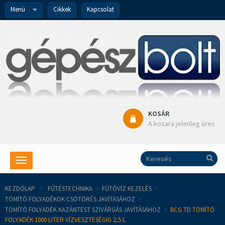
Menü
Cikkek
Kapcsolat
KOSÁR
A kosara jelenleg üres
Toggle
navigation
KEZDŐLAP
>
FŰTÉSTECHNIKA
>
FŰTŐVÍZ KEZELÉS
>
TÖMÍTŐ FOLYADÉKOK CSŐTÖRÉS JAVÍTÁSÁHOZ
>
TÖMÍTŐ FOLYADÉK KAZÁNTEST SZIVÁRGÁS JAVÍTÁSÁHOZ
>
BCG TD TÖMÍTŐ
FOLYADÉK 1000 LITER VÍZVESZTESÉGIG 2,5 L