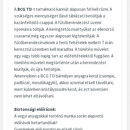
A
BCG TD
-t tartalmazó kannát alaposan fel kell rázni. A
szükséges mennyiséget (lásd táblázat) betöltjük a
kazánfeltöltő csappal. A fűtőberendezést üzemi
nyomásra töltjük. A keringtetőszivattyúkat az ellenőrző
csavarral még egyszer alaposan légtelenítjük. A
fűtőberendezéseknek a fenti feltételek mellett 7 órán
keresztül üzemben kell maradnia. A tömítési művelet
egy vagy több napig tart az előfeltételektől függően. A
tömítési művelet megtörténte után a berendezést
kiürítjük, és újra feltöltjük.
Amennyiben a BCG TD bármilyen anyagra kerül (csempe,
padlózat, mosdókagyló), akkor azonnal el kell távolítani,
mert különben kristályosodni kezd, és ezt követően
nem lehet eltávolítani.
Biztonsági előírások:
A vegyi anyagokkal történő munka során alapvető
előírások betartandóak!
Gyermekek elől gondosan el kell zárni!