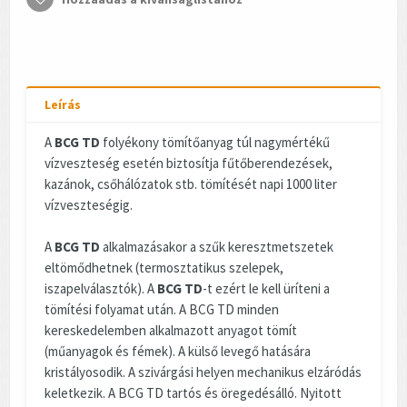
Leírás
A
BCG TD
folyékony tömítőanyag túl nagymértékű
vízveszteség esetén biztosítja fűtőberendezések,
kazánok, csőhálózatok stb. tömítését napi 1000 liter
vízveszteségig.
A
BCG TD
alkalmazásakor a szűk keresztmetszetek
eltömődhetnek (termosztatikus szelepek,
iszapelválasztók). A
BCG TD
-t ezért le kell üríteni a
tömítési folyamat után. A BCG TD minden
kereskedelemben alkalmazott anyagot tömít
(műanyagok és fémek). A külső levegő hatására
kristályosodik. A szivárgási helyen mechanikus elzáródás
keletkezik. A BCG TD tartós és öregedésálló. Nyitott