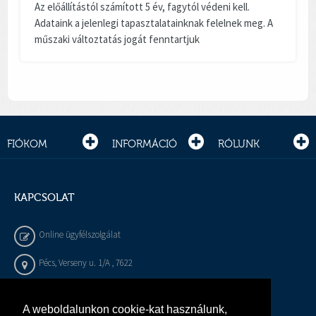
Az előállítástól számított 5 év, fagytól védeni kell.
Adataink a jelenlegi tapasztalatainknak felelnek meg. A
műszaki változtatás jogát fenntartjuk
FIÓKOM
INFORMÁCIÓ
RÓLUNK
KAPCSOLAT
Online ügyfélszolgálat
Pécs, Verseny u. 1/A , 7622
+36 72 / 450 - 540
A weboldalunkon cookie-kat használunk,