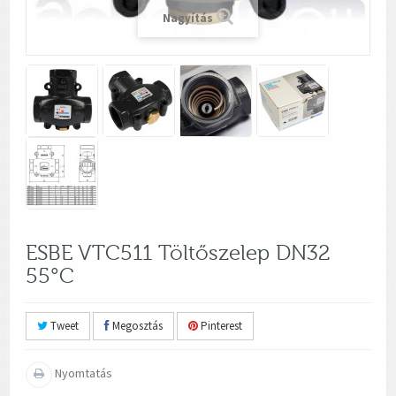
Nagyítás
ESBE VTC511 Töltőszelep DN32
55°C
Tweet
Megosztás
Pinterest
Nyomtatás