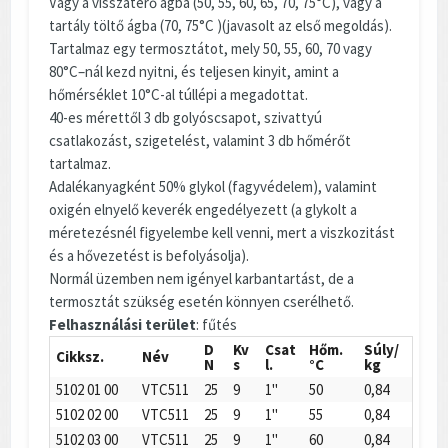
Vagy a visszatérő ágba (50, 55, 60, 65, 70, 75°C), vagy a
tartály töltő ágba (70, 75°C )(javasolt az első megoldás).
Tartalmaz egy termosztátot, mely 50, 55, 60, 70 vagy
80°C–nál kezd nyitni, és teljesen kinyit, amint a
hőmérséklet 10°C-al túllépi a megadottat.
40-es mérettől 3 db golyóscsapot, szivattyú
csatlakozást, szigetelést, valamint 3 db hőmérőt
tartalmaz.
Adalékanyagként 50% glykol (fagyvédelem), valamint
oxigén elnyelő keverék engedélyezett (a glykolt a
méretezésnél figyelembe kell venni, mert a viszkozitást
és a hővezetést is befolyásolja).
Normál üzemben nem igényel karbantartást, de a
termosztát szükség esetén könnyen cserélhető.
Felhasználási terület
: fűtés
D
Kv
Csat
Hőm.
Súly/
Cikksz.
Név
N
s
l.
°C
kg
5102 01 00
VTC511
25
9
1"
50
0,84
5102 02 00
VTC511
25
9
1"
55
0,84
5102 03 00
VTC511
25
9
1"
60
0,84