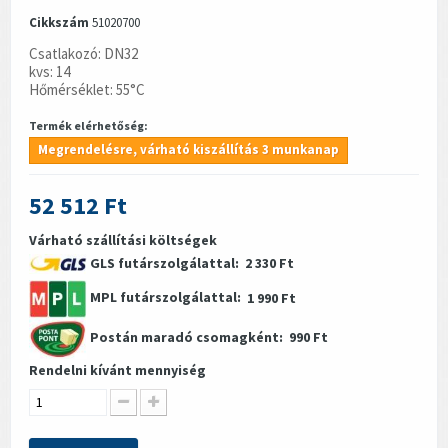
Cikkszám
51020700
Csatlakozó: DN32
kvs: 14
Hőmérséklet: 55°C
Termék elérhetőség:
Megrendelésre, várható kiszállítás 3 munkanap
52 512 Ft
Várható szállítási költségek
GLS futárszolgálattal:
2 330 Ft
MPL futárszolgálattal:
1 990 Ft
Postán maradó csomagként:
990 Ft
Rendelni kívánt mennyiség