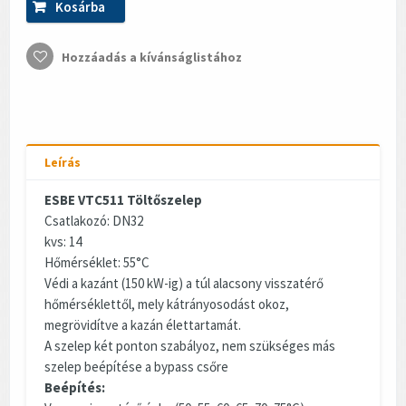
Kosárba
Hozzáadás a kívánságlistához
Leírás
ESBE VTC511 Töltőszelep
Csatlakozó: DN32
kvs: 14
Hőmérséklet: 55°C
Védi a kazánt (150 kW-ig) a túl alacsony visszatérő
hőmérséklettől, mely kátrányosodást okoz,
megrövidítve a kazán élettartamát.
A szelep két ponton szabályoz, nem szükséges más
szelep beépítése a bypass csőre
Beépítés: