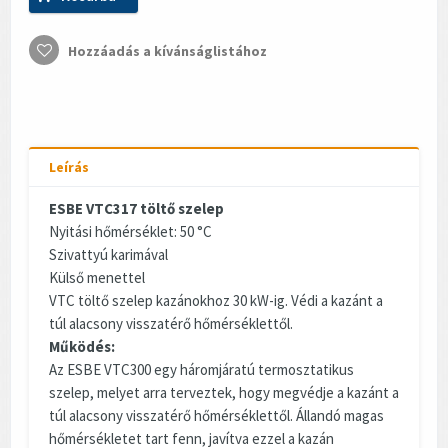
Hozzáadás a kívánságlistához
Leírás
ESBE VTC317 töltő szelep
Nyitási hőmérséklet: 50 °C
Szivattyú karimával
Külső menettel
VTC töltő szelep kazánokhoz 30 kW-ig. Védi a kazánt a
túl alacsony visszatérő hőmérséklettől.
Működés:
Az ESBE VTC300 egy háromjáratú termosztatikus
szelep, melyet arra terveztek, hogy megvédje a kazánt a
túl alacsony visszatérő hőmérséklettől. Állandó magas
hőmérsékletet tart fenn, javítva ezzel a kazán