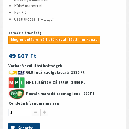
Külső menettel
Kvs 3.2
Csatlakozás: 1"– 1 1/2"
Termék elérhetőség:
Megrendelésre, várható kiszállítás 3 munkanap
49 867 Ft
Várható szállítási költségek
GLS futárszolgálattal:
2 330 Ft
MPL futárszolgálattal:
1 990 Ft
Postán maradó csomagként:
990 Ft
Rendelni kívánt mennyiség
Kosárba