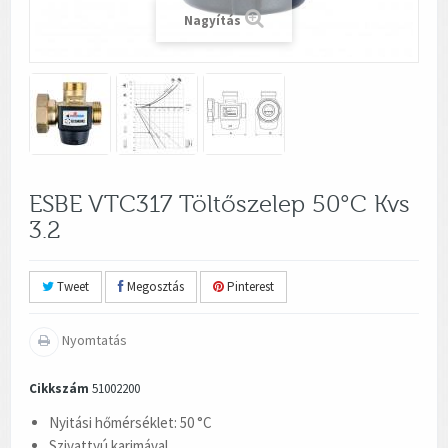
Nagyítás
ESBE VTC317 Töltőszelep 50°C Kvs
3.2
Tweet
Megosztás
Pinterest
Nyomtatás
Cikkszám
51002200
Nyitási hőmérséklet: 50 °C
Szivattyú karimával