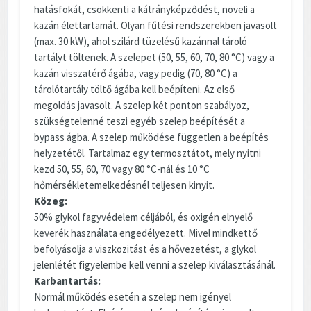
hatásfokát, csökkenti a kátrányképződést, növeli a
kazán élettartamát. Olyan fűtési rendszerekben javasolt
(max. 30 kW), ahol szilárd tüzelésű kazánnal tároló
tartályt töltenek. A szelepet (50, 55, 60, 70, 80 °C) vagy a
kazán visszatérő ágába, vagy pedig (70, 80 °C) a
tárolótartály töltő ágába kell beépíteni. Az első
megoldás javasolt. A szelep két ponton szabályoz,
szükségtelenné teszi egyéb szelep beépítését a
bypass ágba. A szelep működése független a beépítés
helyzetétől. Tartalmaz egy termosztátot, mely nyitni
kezd 50, 55, 60, 70 vagy 80 °C-nál és 10 °C
hőmérsékletemelkedésnél teljesen kinyit.
Közeg:
50% glykol fagyvédelem céljából, és oxigén elnyelő
keverék használata engedélyezett. Mivel mindkettő
befolyásolja a viszkozitást és a hővezetést, a glykol
jelenlétét figyelembe kell venni a szelep kiválasztásánál.
Karbantartás:
Normál működés esetén a szelep nem igényel