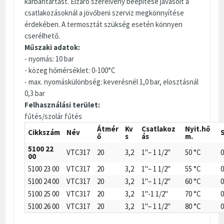
karbantartást. Elzáró szerelvény beépítése javasolt a
csatlakozásoknál a jövőbeni szerviz megkönnyítése
érdekében. A termosztát szükség esetén könnyen
cserélhető.
Műszaki adatok:
- nyomás: 10 bar
- közeg hőmérséklet: 0-100°C
- max. nyomáskülönbség: keverésnél 1,0 bar, elosztásnál
0,3 bar
Felhasználási terület:
fűtés/szolár fűtés
Átmér
Kv
Csatlakoz
Nyit.hő
Cikkszám
Név
ő
s
ás
m.
5100 22
VTC317
20
3,2
1"– 1 1/2"
50 °C
0
00
5100 23 00
VTC317
20
3,2
1"– 1 1/2"
55 °C
0
5100 24 00
VTC317
20
3,2
1"– 1 1/2"
60 °C
0
5100 25 00
VTC317
20
3,2
1"-1 1/2"
70 °C
0
5100 26 00
VTC317
20
3,2
1"– 1 1/2"
80 °C
0