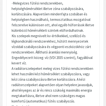
-Melegvizes fűtési rendszerekben,
helyiséghőmérséklet illetve zóna szabályozására,
korlátozására. Alapvetően mindenfajta szobában és
helyiségben használható, termosztatikus mozgatóval
felszerelve különösen ott, ahol egyéb hőforrások illetve
különböző hőmérsékleti szintek előfordulhatnak.
Kis szelepek megnövelt kv-értékekkel, szellőző és
légkondicináló rendszerekhez, hűtött mennyezetek
vízoldali szabályozására és végponti eszközökhöz zárt
rendszerekben. Állítható áramlási mennyiség.
Engedélyezett közeg: víz (VDI 2035 szerint), fagyállóval
kevert víz.
A radiátorszelepeket meleg vizes fűtési rendszerekben
lehet használni kézi hőmérséklet szabályozásra, vagy
kézi zóna szabályozásra illetve korlátozásra. A kézi
radiátorszelpeket alapvetően olyan helyekre javasoljuk,
ahol lényeges az ár és nincs szükség maximális energia
megtakarításra, illetve ahol nem szükséges magas
komfortú (automatikus) fűtés szabályozás.