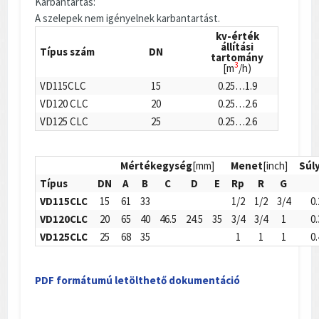
Karbantartás:
A szelepek nem igényelnek karbantartást.
kv-érték
állítási
Típus szám
DN
tartomány
3
[m
/h)
VD115CLC
15
0.25…1.9
VD120 CLC
20
0.25…2.6
VD125 CLC
25
0.25…2.6
Mértékegység
[mm]
Menet
[inch]
Súl
Típus
DN
A
B
C
D
E
Rp
R
G
VD115CLC
15
61
33
1/2
1/2
3/4
0.
VD120CLC
20
65
40
46.5
24.5
35
3/4
3/4
1
0.
VD125CLC
25
68
35
1
1
1
0.
PDF formátumú letölthető dokumentáció