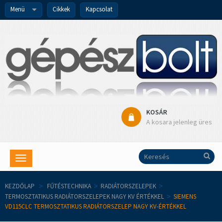
Menü
Cikkek
Kapcsolat
KOSÁR
A kosara jelenleg üres
Toggle
navigation
KEZDŐLAP
>
FŰTÉSTECHNIKA
>
RADIÁTORSZELEPEK
>
TERMOSZTATIKUS RADIÁTORSZELEPEK NAGY KV ÉRTÉKKEL
>
SIEMENS
VD115CLC TERMOSZTATIKUS RADIÁTORSZELEP NAGY KV-ÉRTÉKKEL