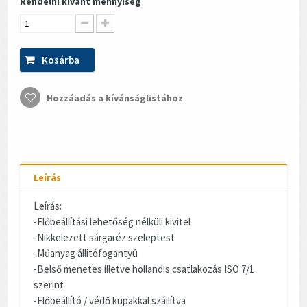
Rendelni kívánt mennyiség
Kosárba
Hozzáadás a kívánságlistához
Leírás
Leírás:
-Előbeállítási lehetőség nélküli kivitel
-Nikkelezett sárgaréz szeleptest
-Műanyag állítófogantyú
-Belső menetes illetve hollandis csatlakozás ISO 7/1
szerint
-Előbeállító / védő kupakkal szállítva