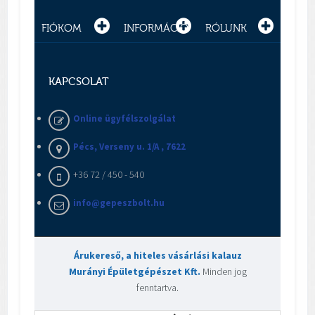
FIÓKOM
INFORMÁCIÓ
RÓLUNK
KAPCSOLAT
Online ügyfélszolgálat
Pécs, Verseny u. 1/A , 7622
+36 72 / 450 - 540
info@gepeszbolt.hu
Árukereső, a hiteles vásárlási kalauz
Murányi Épületgépészet Kft.
Minden jog
fenntartva.