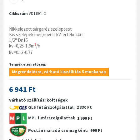
Cikkszám
VD115CLC
Nikkelezett sárgaréz szeleptest
Kis szelepek megnövelt kV-értékekkel
1/2" Dn15
3
kv=0,25-1,9m
/h
kv=0.13-0.77
Termék elérhetőség:
Megrendelésre, várható kiszállítás 5 munkanap
6 941 Ft
Várható szállítási költségek
GLS futárszolgálattal:
2 330 Ft
MPL futárszolgálattal:
1 990 Ft
Postán maradó csomagként:
990 Ft