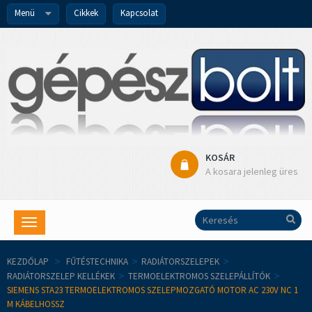
Menü
Cikkek
Kapcsolat
KOSÁR
A kosara jelenleg üres
Toggle
navigation
KEZDŐLAP
>
FŰTÉSTECHNIKA
>
RADIÁTORSZELEPEK
>
RADIÁTORSZELEP KELLÉKEK
>
TERMOELEKTROMOS SZELEPÁLLÍTÓK
>
SIEMENS STA23 TERMOELEKTROMOS SZELEPMOZGATÓ MOTOR AC 230V NC 1
M KÁBELHOSSZ