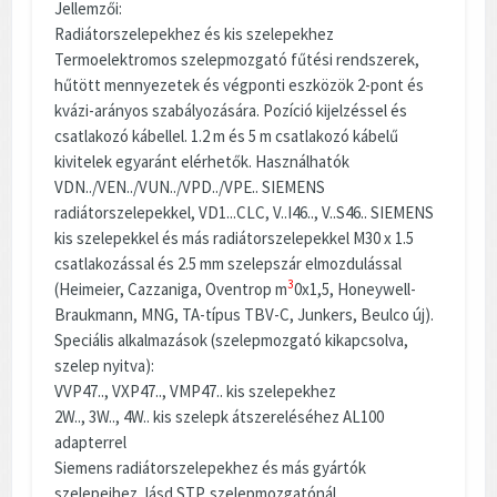
Jellemzői:
Radiátorszelepekhez és kis szelepekhez
Termoelektromos szelepmozgató fűtési rendszerek,
hűtött mennyezetek és végponti eszközök 2-pont és
kvázi-arányos szabályozására. Pozíció kijelzéssel és
csatlakozó kábellel. 1.2 m és 5 m csatlakozó kábelű
kivitelek egyaránt elérhetők. Használhatók
VDN../VEN../VUN../VPD../VPE.. SIEMENS
radiátorszelepekkel, VD1...CLC, V..I46.., V..S46.. SIEMENS
kis szelepekkel és más radiátorszelepekkel M30 x 1.5
csatlakozással és 2.5 mm szelepszár elmozdulással
3
(Heimeier, Cazzaniga, Oventrop m
0x1,5, Honeywell-
Braukmann, MNG, TA-típus TBV-C, Junkers, Beulco új).
Speciális alkalmazások (szelepmozgató kikapcsolva,
szelep nyitva):
VVP47.., VXP47.., VMP47.. kis szelepekhez
2W.., 3W.., 4W.. kis szelepk átszereléséhez AL100
adapterrel
Siemens radiátorszelepekhez és más gyártók
szelepeihez, lásd STP..szelepmozgatónál