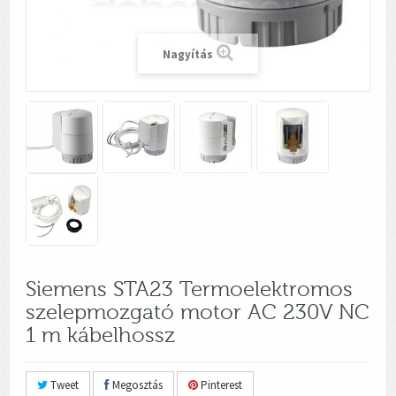
Nagyítás
Siemens STA23 Termoelektromos
szelepmozgató motor AC 230V NC
1 m kábelhossz
Tweet
Megosztás
Pinterest