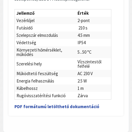
Jellemző
Érték
Vezérlőjel
2-pont
Futásidő
210 s
Szelepszár elmozdulás
4.5 mm
Védettség
IP54
Környezeti hőmérséklet,
5...50 °C
működés
Vízszintestől
Szerelési hely
felfelé
Működtető feszültség
AC 230 V
Energia felhasználás
2.5 W
Kábelhossz
1 m
Rugóvisszatérítési funkció
Zárva
PDF formátumú letölthető dokumentáció