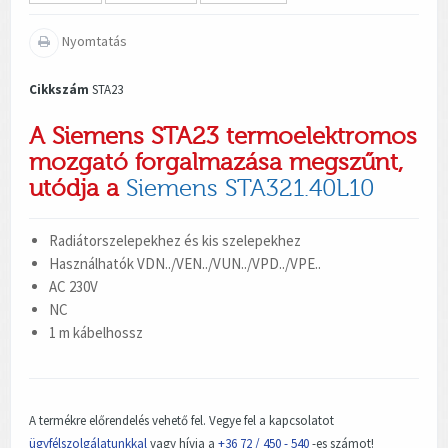
Nyomtatás
Cikkszám
STA23
A Siemens STA23 termoelektromos
mozgató forgalmazása megszűnt,
utódja a
Siemens STA321.40L10
Radiátorszelepekhez és kis szelepekhez
Használhatók VDN../VEN../VUN../VPD../VPE..
AC 230V
NC
1 m kábelhossz
A termékre előrendelés vehető fel. Vegye fel a kapcsolatot
ügyfélszolgálatunkkal
vagy hívja a
+36 72 / 450 - 540
-es számot!