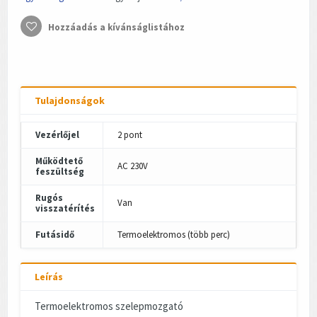
Hozzáadás a kívánságlistához
Tulajdonságok
Vezérlőjel
2 pont
Működtető
AC 230V
feszültség
Rugós
Van
visszatérítés
Futásidő
Termoelektromos (több perc)
Leírás
Termoelektromos szelepmozgató