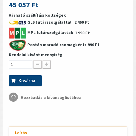
45 057 Ft
Várható szállítási költségek
GLS futárszolgálattal:
2 460 Ft
MPL futárszolgálattal:
1 990 Ft
Postán maradó csomagként:
990 Ft
Rendelni kívánt mennyiség
Kosárba
Hozzáadás a kívánságlistához
Leírás