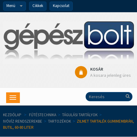
Menü
Cikkek
Kapcsolat
KOSÁR
A kosara jelenleg üres
Toggle
navigation
KEZDŐLAP
>
FŰTÉSTECHNIKA
>
TÁGULÁSI TARTÁLYOK
>
IVÓVÍZ RENDSZEREKBE
>
TARTOZÉKOK
>
ZILMET TARTALÉK GUMIMEMBRÁN,
BUTIL, 60-80 LITER