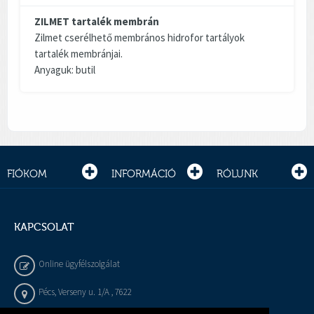
ZILMET tartalék membrán
Zilmet cserélhető membrános hidrofor tartályok
tartalék membránjai.
Anyaguk: butil
FIÓKOM
INFORMÁCIÓ
RÓLUNK
KAPCSOLAT
Online ügyfélszolgálat
Pécs, Verseny u. 1/A , 7622