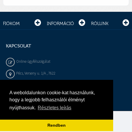
FIÓKOM
INFORMÁCIÓ
RÓLUNK
KAPCSOLAT
Online ügyfélszolgálat
Pécs, Verseny u. 1/A , 7622
+36 72 / 450 - 540
A weboldalunkon cookie-kat használunk,
info@gepeszbolt.hu
hogy a legjobb felhasználói élményt
nyújthassuk.
Részletes leírás
Árukereső, a hiteles vásárlási kalauz
Rendben
Murányi Épületgépészet Kft.
Minden jog fenntartva.