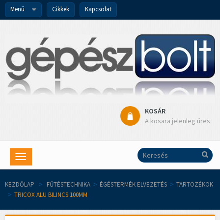
Menü
Cikkek
Kapcsolat
KOSÁR
A kosara jelenleg üres
Toggle
navigation
KEZDŐLAP
>
FŰTÉSTECHNIKA
>
ÉGÉSTERMÉK ELVEZETÉS
>
TARTOZÉKOK
>
TRICOX ALU BILINCS 100MM