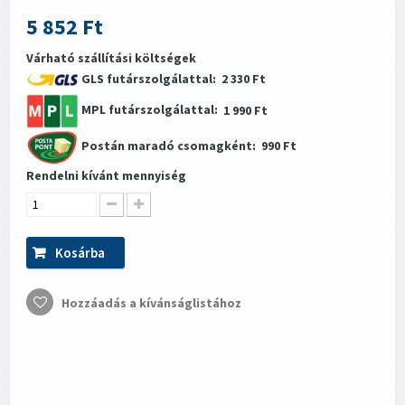
5 852 Ft
Várható szállítási költségek
GLS futárszolgálattal:
2 330 Ft
MPL futárszolgálattal:
1 990 Ft
Postán maradó csomagként:
990 Ft
Rendelni kívánt mennyiség
Kosárba
Hozzáadás a kívánságlistához