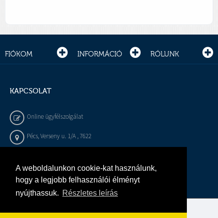
FIÓKOM
INFORMÁCIÓ
RÓLUNK
KAPCSOLAT
Online ügyfélszolgálat
Pécs, Verseny u. 1/A , 7622
+36 72 / 450 - 540
A weboldalunkon cookie-kat használunk,
info@gepeszbolt.hu
hogy a legjobb felhasználói élményt
nyújthassuk.
Részletes leírás
Árukereső, a hiteles vásárlási kalauz