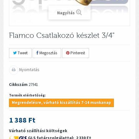
Nagyítás
Flamco Csatlakozó készlet 3/4"
Tweet
Megosztás
Pinterest
Nyomtatás
Cikkszám
27941
Termék elérhetőség:
Megrendelésre, várható kiszállítás 7-14 munkanap
1 388 Ft
Várható szállítási költségek
GLS futárszolgálattal:
2 330 Ft