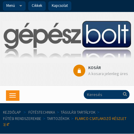
Menü
Cikkek
Kapcsolat
KOSÁR
A kosara jelenleg üres
Toggle
navigation
KEZDŐLAP
>
FŰTÉSTECHNIKA
>
TÁGULÁSI TARTÁLYOK
>
FŰTÉSI RENDSZEREKBE
>
TARTOZÉKOK
>
FLAMCO CSATLAKOZÓ KÉSZLET
3/4"