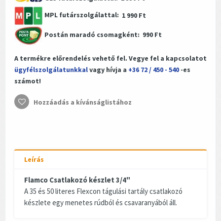
MPL futárszolgálattal:
1 990 Ft
Postán maradó csomagként:
990 Ft
A termékre előrendelés vehető fel. Vegye fel a kapcsolatot
ügyfélszolgálatunkkal
vagy hívja a
+36 72 / 450 - 540
-es
számot!
Hozzáadás a kívánságlistához
Leírás
Flamco Csatlakozó készlet 3/4"
A 35 és 50 literes Flexcon tágulási tartály csatlakozó
készlete egy menetes rúdból és csavaranyából áll.