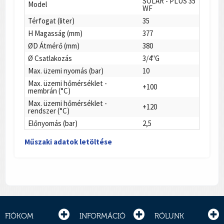
SOLAR - PLUS 35
Model
WF
Térfogat (liter)
35
H Magasság (mm)
377
ØD Átmérő (mm)
380
Ø Csatlakozás
3/4"G
Max. üzemi nyomás (bar)
10
Max. üzemi hőmérséklet -
+100
membrán (°C)
Max. üzemi hőmérséklet -
+120
rendszer (°C)
Előnyomás (bar)
2,5
Műszaki adatok letöltése
FIÓKOM
INFORMÁCIÓ
RÓLUNK