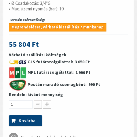
• Ø Csatlakozás: 3/4"G
• Max. üzemi nyomás (bar): 10
Termék elérhetőség:
Megrendelésre, várható kiszállítás 7 munkanap
55 804 Ft
Várható szállítási költségek
GLS futárszolgálattal:
3 050 Ft
MPL futárszolgálattal:
1 990 Ft
Postán maradó csomagként:
990 Ft
Rendelni kívánt mennyiség
Kosárba