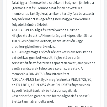
fallal, így a hőmérséklete csökkenni tud, nem jön létre a
„termosz-hatás”. Termosz-hatásnak nevezzük a
membrános tartályoknál, amikor a tartály fala és a szolár
folyadék között levegőréteg nem hagyja csökkenni a
folyadék hőmérsékletét.
A SOLAR-PLUS tágulási tartályokhoz a Zilmet
kifejlesztette a ZILAN membrán, ami képes ellenállni a
100 °C-os hőmérsékletnek, illetve az etilén vagy
propilén-glykol keveréknek is.
A ZILAN egy magas hőmérsékleteket is elviselni képes
szintetikus gumiból készült, fejlesztése során
felhasználták az évtizedes tapasztalatokat, amelyeket a
szolár rendszerek telepítése során szereztek. A
membrán a DIN 4807-3 által hitelesített.
A SOLAR-PLUS tartályok megfelelnek a PED/97/23/EC,
az EN 13831, a DIN 4757 és az EN 12977 irányelveknek.
Egyedi felépítésüknek és tulajdonságaiknak
köszönhetően garantáltan biztonságosak és hosszú
élettartammal rendelkeznek.