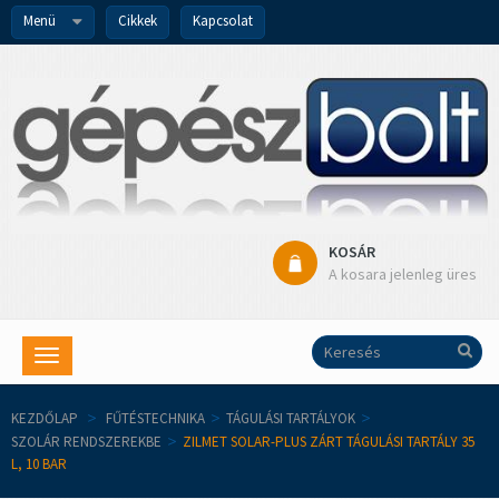
Menü
Cikkek
Kapcsolat
KOSÁR
A kosara jelenleg üres
Toggle
navigation
KEZDŐLAP
>
FŰTÉSTECHNIKA
>
TÁGULÁSI TARTÁLYOK
>
SZOLÁR RENDSZEREKBE
>
ZILMET SOLAR-PLUS ZÁRT TÁGULÁSI TARTÁLY 35
L, 10 BAR