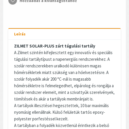
Hozzáadás a kívánságlistához
Leírás
ZILMET SOLAR-PLUS zárt tágulási tartály
A Zilmet szintén kifejlesztett egy innovatív és speciális
tágulási tartálytípust a napenergiás rendszerekhez. A
szolár rendszerekben uralkodó különösen magas
hőmérsékletek miatt szükség van a hőelvezetésre. A
szolár folyadék akár 200 °C-nál is magasabb
hőmérsékletre is felmelegedhet, elpárolog és rongálja a
szolár rendszer elemeit, mint a szivattyúk szerelvények,
tömítések és akár a tartályok membránjait is.
A tartályok illesztései hegesztettek, 10 bar maximális
nyomásig ellenállnak. Külső felületük tartós epoxy-
polyester porfestéssel kezelt.
A tartályban a folyadék közvetlenül érintkezik a belső