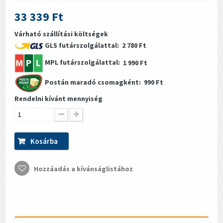
33 339 Ft
Várható szállítási költségek
GLS futárszolgálattal:
2 780 Ft
MPL futárszolgálattal:
1 990 Ft
Postán maradó csomagként:
990 Ft
Rendelni kívánt mennyiség
Kosárba
Hozzáadás a kívánságlistához