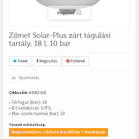
Nagyítás
Zilmet Solar-Plus zárt tágulási
tartály, 18 l, 10 bar
Tweet
Megosztás
Pinterest
Nyomtatás
Cikkszám
4-0302-018
• Térfogat (liter): 18
• Ø Csatlakozás: 3/4"G
• Max. üzemi nyomás (bar): 10
Termék elérhetőség:
Megrendelésre, várható kiszállítás 7 munkanap