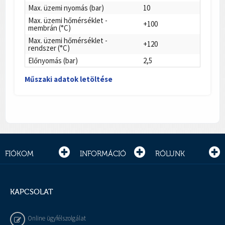
Max. üzemi nyomás (bar)
10
Max. üzemi hőmérséklet -
+100
membrán (°C)
Max. üzemi hőmérséklet -
+120
rendszer (°C)
Előnyomás (bar)
2,5
Műszaki adatok letöltése
FIÓKOM
INFORMÁCIÓ
RÓLUNK
KAPCSOLAT
Online ügyfélszolgálat