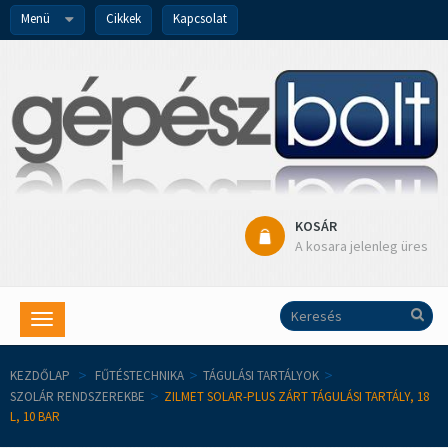
Menü
Cikkek
Kapcsolat
KOSÁR
A kosara jelenleg üres
Toggle
navigation
KEZDŐLAP
>
FŰTÉSTECHNIKA
>
TÁGULÁSI TARTÁLYOK
>
SZOLÁR RENDSZEREKBE
>
ZILMET SOLAR-PLUS ZÁRT TÁGULÁSI TARTÁLY, 18
L, 10 BAR