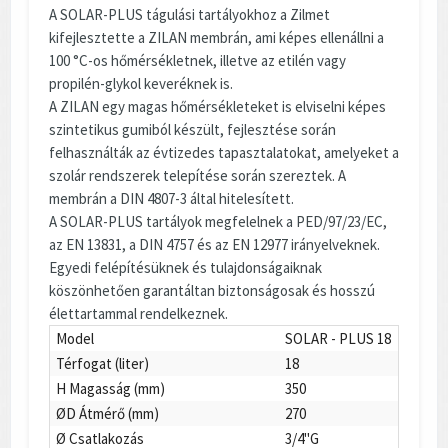
A SOLAR-PLUS tágulási tartályokhoz a Zilmet
kifejlesztette a ZILAN membrán, ami képes ellenállni a
100 °C-os hőmérsékletnek, illetve az etilén vagy
propilén-glykol keveréknek is.
A ZILAN egy magas hőmérsékleteket is elviselni képes
szintetikus gumiból készült, fejlesztése során
felhasználták az évtizedes tapasztalatokat, amelyeket a
szolár rendszerek telepítése során szereztek. A
membrán a DIN 4807-3 által hitelesített.
A SOLAR-PLUS tartályok megfelelnek a PED/97/23/EC,
az EN 13831, a DIN 4757 és az EN 12977 irányelveknek.
Egyedi felépítésüknek és tulajdonságaiknak
köszönhetően garantáltan biztonságosak és hosszú
élettartammal rendelkeznek.
Model
SOLAR - PLUS 18
Térfogat (liter)
18
H Magasság (mm)
350
ØD Átmérő (mm)
270
Ø Csatlakozás
3/4"G