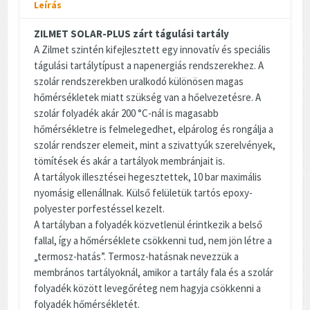
Leírás
ZILMET SOLAR-PLUS zárt tágulási tartály
A Zilmet szintén kifejlesztett egy innovatív és speciális
tágulási tartálytípust a napenergiás rendszerekhez. A
szolár rendszerekben uralkodó különösen magas
hőmérsékletek miatt szükség van a hőelvezetésre. A
szolár folyadék akár 200 °C-nál is magasabb
hőmérsékletre is felmelegedhet, elpárolog és rongálja a
szolár rendszer elemeit, mint a szivattyúk szerelvények,
tömítések és akár a tartályok membránjait is.
A tartályok illesztései hegesztettek, 10 bar maximális
nyomásig ellenállnak. Külső felületük tartós epoxy-
polyester porfestéssel kezelt.
A tartályban a folyadék közvetlenül érintkezik a belső
fallal, így a hőmérséklete csökkenni tud, nem jön létre a
„termosz-hatás”. Termosz-hatásnak nevezzük a
membrános tartályoknál, amikor a tartály fala és a szolár
folyadék között levegőréteg nem hagyja csökkenni a
folyadék hőmérsékletét.