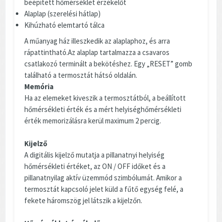
beépített hőmérséklet érzékelőt
Alaplap (szerelési hátlap)
Kihúzható elemtartó tálca
A műanyag ház illeszkedik az alaplaphoz, és arra
rápattintható.Az alaplap tartalmazza a csavaros
csatlakozó terminált a bekötéshez. Egy „RESET” gomb
található a termosztát hátsó oldalán.
Memória
Ha az elemeket kiveszik a termosztátból, a beállított
hőmérsékleti érték és a mért helyiséghőmérsékleti
érték memorizálásra kerül maximum 2 percig.
Kijelző
A digitális kijelző mutatja a pillanatnyi helyiség
hőmérsékleti értéket, az ON / OFF időket és a
pillanatnyilag aktív üzemmód szimbólumát. Amikor a
termosztát kapcsoló jelet küld a fűtő egység felé, a
fekete háromszög jel látszik a kijelzőn.