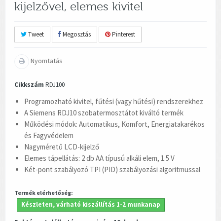
kijelzővel, elemes kivitel
Tweet
Megosztás
Pinterest
Nyomtatás
Cikkszám
RDJ100
Programozható kivitel, fűtési (vagy hűtési) rendszerekhez
A Siemens RDJ10 szobatermosztátot kiváltó termék
Működési módok: Automatikus, Komfort, Energiatakarékos
és Fagyvédelem
Nagyméretű LCD-kijelző
Elemes tápellátás: 2 db AA típusú alkáli elem, 1.5 V
Két-pont szabályozó TPI (PID) szabályozási algoritmussal
Termék elérhetőség:
Készleten, várható kiszállítás 1-2 munkanap