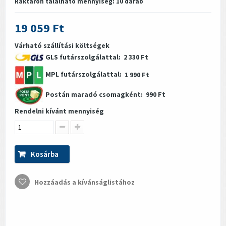
Raktáron található mennyiség:
10
darab
19 059 Ft
Várható szállítási költségek
GLS futárszolgálattal:
2 330 Ft
MPL futárszolgálattal:
1 990 Ft
Postán maradó csomagként:
990 Ft
Rendelni kívánt mennyiség
Kosárba
Hozzáadás a kívánságlistához