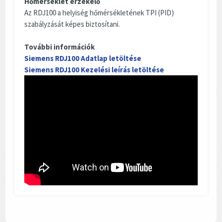
Hőmérséklet érzékelő
Az RDJ100 a helyiség hőmérsékletének TPI (PID)
szabályzását képes biztosítani.
További információk
Siemens RDJ100 Adatlap letöltése
Siemens RDJ100 Kezelési leírás letöltése