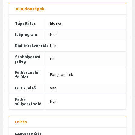
Tulajdonságok
Tápellátás
Elemes
Időprogram
Napi
Rádiófrekvenciás
Nem
Szabályozási
PID
jelleg
Felhasználói
Forgatógomb
felület
LCD kijelző
Van
Falba
Nem
süllyeszthető
Leírás
Felhasználás