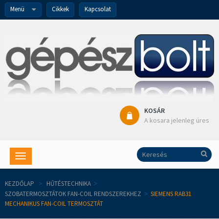
Menü
Cikkek
Kapcsolat
KOSÁR
A kosara jelenleg üres
Toggle
navigation
KEZDŐLAP
>
HŰTÉSTECHNIKA
>
SZOBATERMOSZTÁTOK FAN-COIL RENDSZEREKHEZ
>
SIEMENS RAB31
MECHANIKUS FAN-COIL TERMOSZTÁT