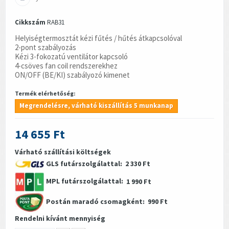
Cikkszám
RAB31
Helyiségtermosztát kézi fűtés / hűtés átkapcsolóval
2-pont szabályozás
Kézi 3-fokozatú ventilátor kapcsoló
4-csöves fan coil rendszerekhez
ON/OFF (BE/KI) szabályozó kimenet
Termék elérhetőség:
Megrendelésre, várható kiszállítás 5 munkanap
14 655 Ft
Várható szállítási költségek
GLS futárszolgálattal:
2 330 Ft
MPL futárszolgálattal:
1 990 Ft
Postán maradó csomagként:
990 Ft
Rendelni kívánt mennyiség