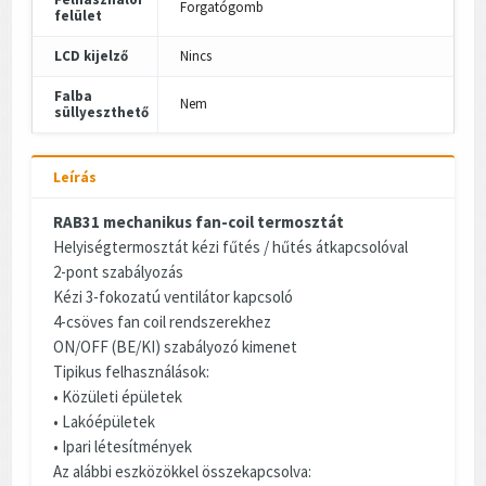
Forgatógomb
felület
LCD kijelző
Nincs
Falba
Nem
süllyeszthető
Leírás
RAB31 mechanikus fan-coil termosztát
Helyiségtermosztát kézi fűtés / hűtés átkapcsolóval
2-pont szabályozás
Kézi 3-fokozatú ventilátor kapcsoló
4-csöves fan coil rendszerekhez
ON/OFF (BE/KI) szabályozó kimenet
Tipikus felhasználások:
• Közületi épületek
• Lakóépületek
• Ipari létesítmények
Az alábbi eszközökkel összekapcsolva: