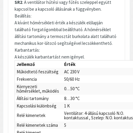
SR2
: A ventilátor hűtési vagy fűtés szeleppel együtt
kapcsol be a kapcsoló állásának a függvényben.
Beállítás:
A kívánt hőmérsékleti érték a készülék előlapján
található forgatógombbal beállítható. A hőmérséklet
állítási tartomány a termosztát burkolata alatt található
mechanikus kor-látozó segítségével lecsökkenthető.
Karbantartás:
A készülék karbantartást nem igényel.
Jellemző
Érték
Működtető feszültség
AC 230 V
Frekvencia
50/60 Hz
Környezeti
0…50 °C
hőmérséklet, működés
Állítási tartomány
8…30 °C
Kapcsolási különbség
1 K
Ventilátor: 4-állású kapcsoló N.O.
Relé kimenetek
kontaktussal , Szelep: N.O. kontaktu
Relé kimenetek száma
5
Relé kimenet,