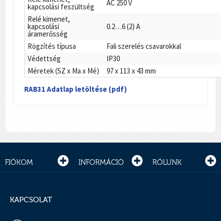
AC 250 V
kapcsolási feszültség
Relé kimenet,
kapcsolási
0.2…6 (2) A
áramerősség
Rögzítés típusa
Fali szerelés csavarokkal
Védettség
IP30
Méretek (SZ x Ma x Mé)
97 x 113 x 43 mm
RAB31 Adatlap letöltése (pdf)
FIÓKOM
INFORMÁCIÓ
RÓLUNK
KAPCSOLAT