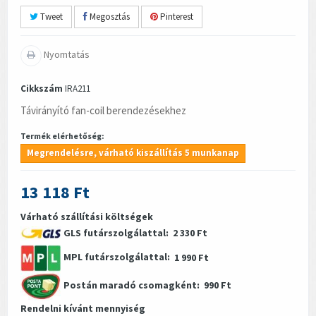
Tweet
Megosztás
Pinterest
Nyomtatás
Cikkszám
IRA211
Távirányító fan-coil berendezésekhez
Termék elérhetőség:
Megrendelésre, várható kiszállítás 5 munkanap
13 118 Ft
Várható szállítási költségek
GLS futárszolgálattal:
2 330 Ft
MPL futárszolgálattal:
1 990 Ft
Postán maradó csomagként:
990 Ft
Rendelni kívánt mennyiség