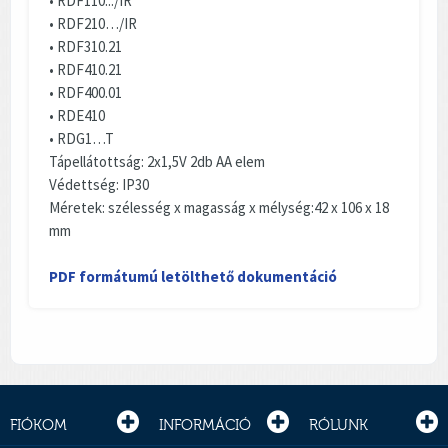
• RDF110.../IR
• RDF210…/IR
• RDF310.21
• RDF410.21
• RDF400.01
• RDE410
• RDG1…T
Tápellátottság: 2x1,5V 2db AA elem
Védettség: IP30
Méretek: szélesség x magasság x mélység:42 x 106 x 18
mm
PDF formátumú letölthető dokumentáció
FIÓKOM
INFORMÁCIÓ
RÓLUNK