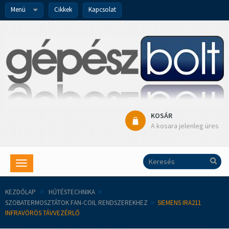
Menü
Cikkek
Kapcsolat
KOSÁR
A kosara jelenleg üres
Toggle
navigation
KEZDŐLAP
>
HŰTÉSTECHNIKA
>
SZOBATERMOSZTÁTOK FAN-COIL RENDSZEREKHEZ
>
SIEMENS IRA211
INFRAVÖRÖS TÁVVEZÉRLŐ