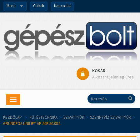
Menü
Cikkek
Kapcsolat
KOSÁR
A kosara jelenleg üres
Toggle
navigation
KEZDŐLAP
>
FŰTÉSTECHNIKA
>
SZIVATTYÚK
>
SZENNYVÍZ SZIVATTYÚK
>
GRUNDFOS UNILIFT AP 50B 50.08.1