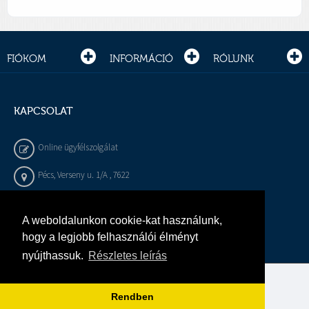
FIÓKOM
INFORMÁCIÓ
RÓLUNK
KAPCSOLAT
Online ügyfélszolgálat
Pécs, Verseny u. 1/A , 7622
+36 72 / 450 - 540
A weboldalunkon cookie-kat használunk,
info@gepeszbolt.hu
hogy a legjobb felhasználói élményt
nyújthassuk.
Részletes leírás
Árukereső, a hiteles vásárlási kalauz
Rendben
Murányi Épületgépészet Kft.
Minden jog fenntartva.