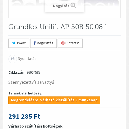
Nagyítás
Grundfos Unilift AP 50B 50.08.1
Tweet
Megosztás
Pinterest
Nyomtatás
Cikkszám
96004587
Szennyezettvíz szivattyú
Termék elérhetőség:
Megrendelésre, várható kiszállítás 3 munkanap
291 285 Ft
Várható szállítási költségek