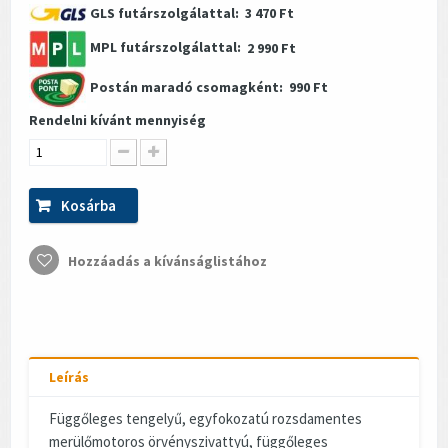
GLS futárszolgálattal:
3 470 Ft
MPL futárszolgálattal:
2 990 Ft
Postán maradó csomagként:
990 Ft
Rendelni kívánt mennyiség
Kosárba
Hozzáadás a kívánságlistához
Leírás
Függőleges tengelyű, egyfokozatú rozsdamentes
merülőmotoros örvényszivattyú, függőleges