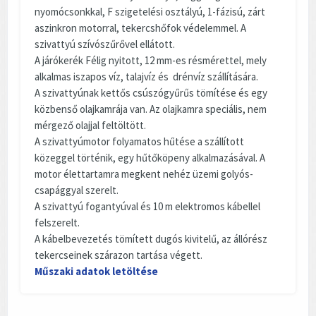
nyomócsonkkal, F szigetelési osztályú, 1-fázisú, zárt
aszinkron motorral, tekercshőfok védelemmel. A
szivattyú szívószűrővel ellátott.
A járókerék Félig nyitott, 12 mm-es résmérettel, mely
alkalmas iszapos víz, talajvíz és drénvíz szállítására.
A szivattyúnak kettős csúszógyűrűs tömítése és egy
közbenső olajkamrája van. Az olajkamra speciális, nem
mérgező olajjal feltöltött.
A szivattyúmotor folyamatos hűtése a szállított
közeggel történik, egy hűtőköpeny alkalmazásával. A
motor élettartamra megkent nehéz üzemi golyós-
csapággyal szerelt.
A szivattyú fogantyúval és 10 m elektromos kábellel
felszerelt.
A kábelbevezetés tömített dugós kivitelű, az állórész
tekercseinek szárazon tartása végett.
Műszaki adatok letöltése