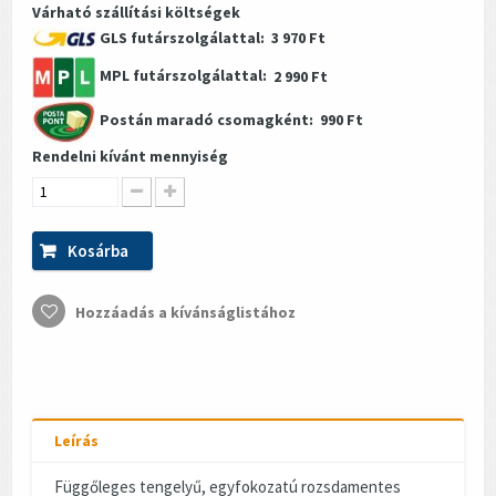
Várható szállítási költségek
GLS futárszolgálattal:
3 970 Ft
MPL futárszolgálattal:
2 990 Ft
Postán maradó csomagként:
990 Ft
Rendelni kívánt mennyiség
Kosárba
Hozzáadás a kívánságlistához
Leírás
Függőleges tengelyű, egyfokozatú rozsdamentes