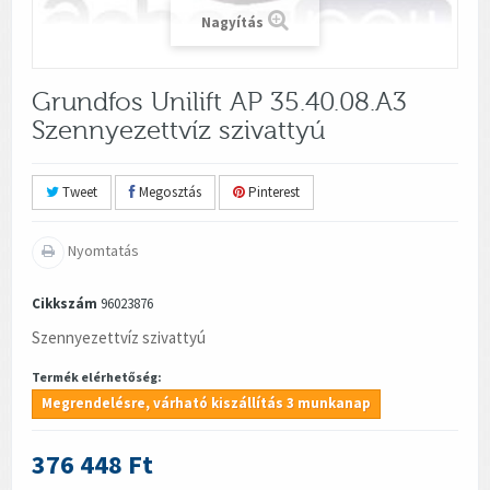
Nagyítás
Grundfos Unilift AP 35.40.08.A3
Szennyezettvíz szivattyú
Tweet
Megosztás
Pinterest
Nyomtatás
Cikkszám
96023876
Szennyezettvíz szivattyú
Termék elérhetőség:
Megrendelésre, várható kiszállítás 3 munkanap
376 448 Ft