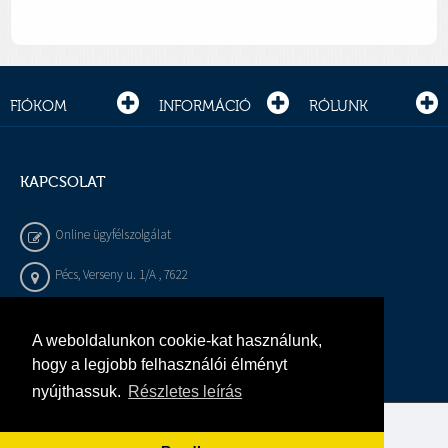
FIÓKOM
INFORMÁCIÓ
RÓLUNK
KAPCSOLAT
Online ügyfélszolgálat
Pécs, Verseny u. 1/A , 7622
+36 72 / 450 - 540
A weboldalunkon cookie-kat használunk,
info@gepeszbolt.hu
hogy a legjobb felhasználói élményt
nyújthassuk.
Részletes leírás
Árukereső, a hiteles vásárlási kalauz