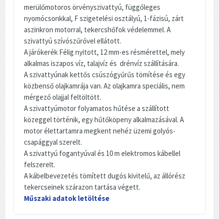
merülőmotoros örvényszivattyú, függőleges
nyomócsonkkal, F szigetelési osztályú, 1-fázisú, zárt
aszinkron motorral, tekercshőfok védelemmel. A
szivattyú szívószűrővel ellátott.
A járókerék Félig nyitott, 12 mm-es résmérettel, mely
alkalmas iszapos víz, talajvíz és drénvíz szállítására.
A szivattyúnak kettős csúszógyűrűs tömítése és egy
közbenső olajkamrája van. Az olajkamra speciális, nem
mérgező olajjal feltöltött.
A szivattyúmotor folyamatos hűtése a szállított
közeggel történik, egy hűtőköpeny alkalmazásával. A
motor élettartamra megkent nehéz üzemi golyós-
csapággyal szerelt.
A szivattyú fogantyúval és 10 m elektromos kábellel
felszerelt.
A kábelbevezetés tömített dugós kivitelű, az állórész
tekercseinek szárazon tartása végett.
Műszaki adatok letöltése