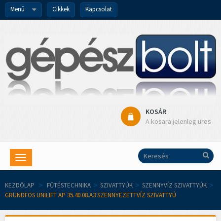
Menü
Cikkek
Kapcsolat
KOSÁR
A kosara jelenleg üres
Toggle
navigation
KEZDŐLAP
>
FŰTÉSTECHNIKA
>
SZIVATTYÚK
>
SZENNYVÍZ SZIVATTYÚK
>
GRUNDFOS UNILIFT AP 35.40.08.A3 SZENNYEZETTVÍZ SZIVATTYÚ