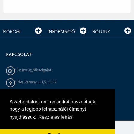
FIÓKOM
INFORMÁCIÓ
RÓLUNK
KAPCSOLAT
Online ügyfélszolgálat
Pécs, Verseny u. 1/A , 7622
+36 72 / 450 - 540
A weboldalunkon cookie-kat használunk,
info@gepeszbolt.hu
hogy a legjobb felhasználói élményt
nyújthassuk.
Részletes leírás
Árukereső, a hiteles vásárlási kalauz