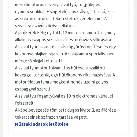
merülőmotoros örvényszivattyú, függőleges
nyomócsonkkal, F szigetelési osztályú, 1-fázisú, zárt
aszinkron motorral, tekercshőfok védelemmel. A
szivattyú szívószűrővel ellátott.
A járókerék Félig nyitott, 12 mm-es résmérettel, mely
alkalmas iszapos víz, talajvíz és drénvíz szállítására.
A szivattyúnak kettős csúszógyűrűs tömítése és egy
közbenső olajkamrája van. Az olajkamra speciális, nem
mérgező olajjal feltöltött.
A szivattyúmotor folyamatos hűtése a szállított
közeggel történik, egy hűtőköpeny alkalmazásával. A
motor élettartamra megkent nehéz üzemi golyós-
csapággyal szerelt.
A szivattyú fogantyúval és 10 m elektromos kábellel
felszerelt.
A kábelbevezetés tömített dugós kivitelű, az állórész
tekercseinek szárazon tartása végett.
Műszaki adatok letöltése