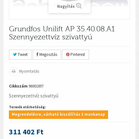
Nagyítás
Grundfos Unilift AP 35.40.08.A1
Szennyezettvíz szivattyú
Tweet
Megosztás
Pinterest
Nyomtatás
Cikkszám
96001897
Szennyezettvíz szivattyú
Termék elérhetőség:
Megrendelésre, várható kiszállítás 3 munkanap
311 402 Ft