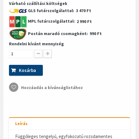
Várható szállítási költségek
GLS futárszolgálattal:
3 470 Ft
MPL futárszolgálattal:
2 990 Ft
Postán maradó csomagként:
990 Ft
Rendelni kívánt mennyiség
Kosárba
Hozzáadás a kívánságlistához
Leírás
Függőleges tengelyű, egyfokozatú rozsdamentes