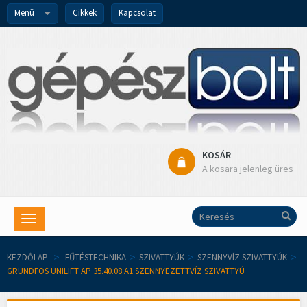
Menü
Cikkek
Kapcsolat
KOSÁR
A kosara jelenleg üres
Toggle
navigation
KEZDŐLAP
>
FŰTÉSTECHNIKA
>
SZIVATTYÚK
>
SZENNYVÍZ SZIVATTYÚK
>
GRUNDFOS UNILIFT AP 35.40.08.A1 SZENNYEZETTVÍZ SZIVATTYÚ