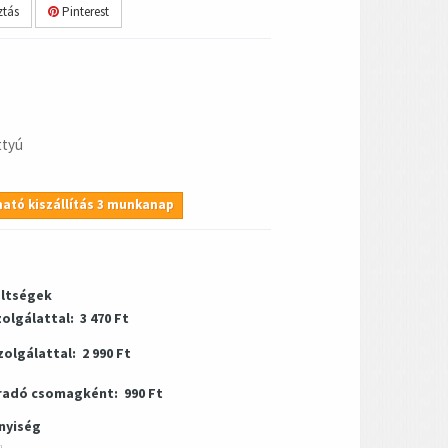
tás
Pinterest
ttyú
ató kiszállítás 3 munkanap
öltségek
zolgálattal:
3 470 Ft
zolgálattal:
2 990 Ft
radó csomagként:
990 Ft
nyiség