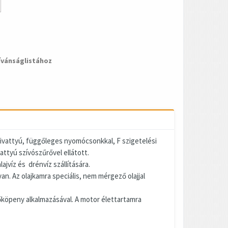
ívánságlistához
attyú, függőleges nyomócsonkkal, F szigetelési
attyú szívószűrővel ellátott.
ajvíz és drénvíz szállítására.
n. Az olajkamra speciális, nem mérgező olajjal
őköpeny alkalmazásával. A motor élettartamra