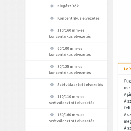
Kiegészítők
Koncentrikus elvezetés
110/160 mm-es
koncentrikus elvezetés
60/100 mm-es
koncentrikus elvezetés
80/125 mm-es
Leí
koncentrikus elvezetés
Füg
Szétválasztott elvezetés
osz
A já
110/110 mm-es
A s
szétválasztott elvezetés
felt
A s
160/160 mm-es
szétválasztott elvezetés
meg
A s