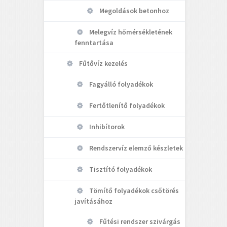
Megoldások betonhoz
Melegvíz hőmérsékletének
fenntartása
Fűtővíz kezelés
Fagyálló folyadékok
Fertőtlenítő folyadékok
Inhibítorok
Rendszervíz elemző készletek
Tisztító folyadékok
Tömítő folyadékok csőtörés
javításához
Fűtési rendszer szivárgás