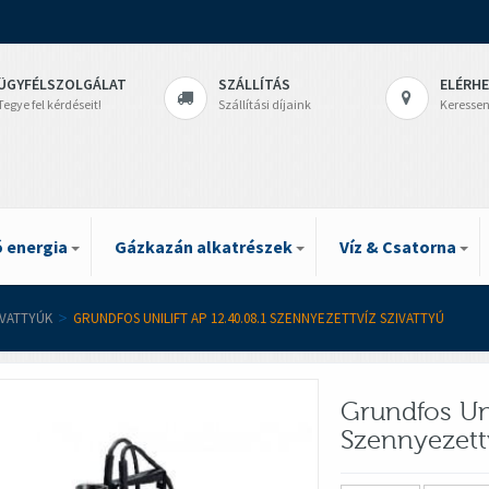
ÜGYFÉLSZOLGÁLAT
SZÁLLÍTÁS
ELÉRH
Tegye fel kérdéseit!
Szállítási díjaink
Keressen
 energia
Gázkazán alkatrészek
Víz & Csatorna
IVATTYÚK
>
GRUNDFOS UNILIFT AP 12.40.08.1 SZENNYEZETTVÍZ SZIVATTYÚ
Grundfos Uni
Szennyezettv