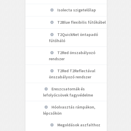
Isolecta szigetelőlap
T2Blue flexibilis fűtőkábel
T2QuickNet öntapadó
fűtőháló
T2Red önszabályozó
rendszer
T2Red T2Reflectával
önszabályozó rendszer
Ereszcsatornák és
lefolyócsövek fagyvédelme
Hóolvasztás rámpákon,
lépcsőkön
Megoldások aszfalthoz