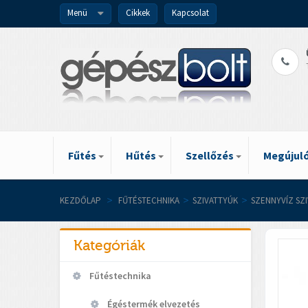
Menü
Cikkek
Kapcsolat
Fűtés
Hűtés
Szellőzés
Megújuló
KEZDŐLAP
>
FŰTÉSTECHNIKA
>
SZIVATTYÚK
>
SZENNYVÍZ SZ
Kategóriák
Fűtéstechnika
Égéstermék elvezetés