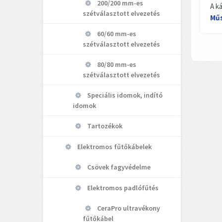
200/200 mm-es
A k
szétválasztott elvezetés
Műs
60/60 mm-es
szétválasztott elvezetés
80/80 mm-es
szétválasztott elvezetés
Speciális idomok, indító
idomok
Tartozékok
Elektromos fűtőkábelek
Csövek fagyvédelme
Elektromos padlófűtés
CeraPro ultravékony
fűtőkábel