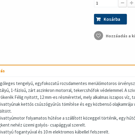
Kosárba
Hozzáadás a k
rás
gőleges tengelyű, egyfokozatú rozsdamentes merülőmotoros örvénysziv
tályú, 1-fázisú, zárt aszinkron motorral, tekercshőfok védelemmel. A sziv
rókerék Félig nyitott, 12 mm-es résmérettel, mely alkalmas iszapos víz, tal
zivattyúnak kettős csúszógyűrűs tömítése és egy közbenső olajkamrája va
öltött.
zivattyúmotor folyamatos hűtése a szállított közeggel történik, egy hűt
kent nehéz üzemi golyós- csapággyal szerelt.
zivattyú fogantyúval és 10 m elektromos kábellel felszerelt.