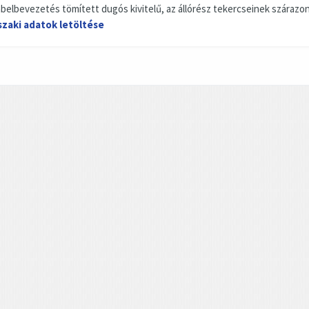
ábelbevezetés tömített dugós kivitelű, az állórész tekercseinek szárazon
zaki adatok letöltése