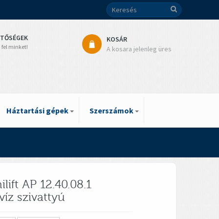
ETŐSÉGEK
KOSÁR
 fel minket!
A kosara jelenleg üres
Háztartási gépek
Szerszámok
lift AP 12.40.08.1
íz szivattyú