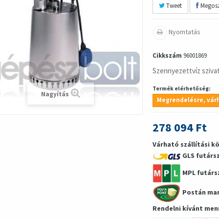
Tweet
Megosz
Nyomtatás
Cikkszám
96001869
Szennyezettvíz sziva
Termék elérhetőség:
Nagyítás
Megrendelésre, várh
278 094 Ft
Várható szállítási k
GLS futárs
MPL futárs
Postán ma
Rendelni kívánt men