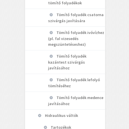
tömítő folyadékok
Tömítő folyadék csatorna
szivárgás javítására
Tömítő folyadék ivóvízhez
(pl. fal vizesedés
megszüntetéseshez)
Tömítő folyadék
kazántest szivárgás
javításához
Tömítő folyadék lefolyó
tömítéséhez
Tömítő folyadék medence
javításához
Hidraulikus váltók
Tartozékok