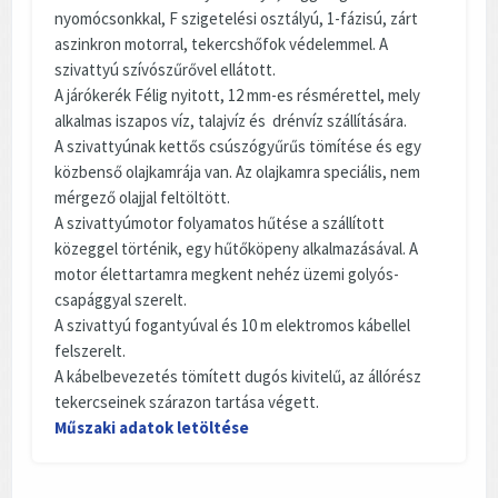
nyomócsonkkal, F szigetelési osztályú, 1-fázisú, zárt
aszinkron motorral, tekercshőfok védelemmel. A
szivattyú szívószűrővel ellátott.
A járókerék Félig nyitott, 12 mm-es résmérettel, mely
alkalmas iszapos víz, talajvíz és drénvíz szállítására.
A szivattyúnak kettős csúszógyűrűs tömítése és egy
közbenső olajkamrája van. Az olajkamra speciális, nem
mérgező olajjal feltöltött.
A szivattyúmotor folyamatos hűtése a szállított
közeggel történik, egy hűtőköpeny alkalmazásával. A
motor élettartamra megkent nehéz üzemi golyós-
csapággyal szerelt.
A szivattyú fogantyúval és 10 m elektromos kábellel
felszerelt.
A kábelbevezetés tömített dugós kivitelű, az állórész
tekercseinek szárazon tartása végett.
Műszaki adatok letöltése