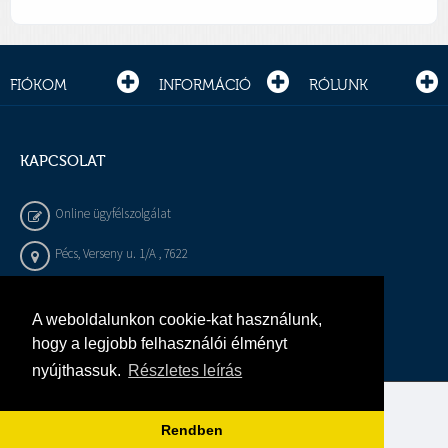
FIÓKOM
INFORMÁCIÓ
RÓLUNK
KAPCSOLAT
Online ügyfélszolgálat
Pécs, Verseny u. 1/A , 7622
+36 72 / 450 - 540
A weboldalunkon cookie-kat használunk,
info@gepeszbolt.hu
hogy a legjobb felhasználói élményt
nyújthassuk.
Részletes leírás
Árukereső, a hiteles vásárlási kalauz
Rendben
Murányi Épületgépészet Kft.
Minden jog fenntartva.