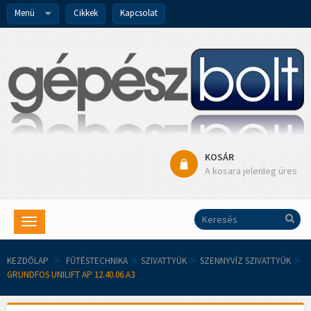
Menü
Cikkek
Kapcsolat
KOSÁR
A kosara jelenleg üres
Toggle
navigation
KEZDŐLAP
>
FŰTÉSTECHNIKA
>
SZIVATTYÚK
>
SZENNYVÍZ SZIVATTYÚK
>
GRUNDFOS UNILIFT AP 12.40.06.A3