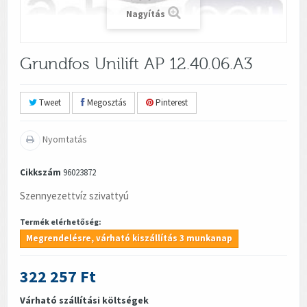
Nagyítás
Grundfos Unilift AP 12.40.06.A3
Tweet
Megosztás
Pinterest
Nyomtatás
Cikkszám
96023872
Szennyezettvíz szivattyú
Termék elérhetőség:
Megrendelésre, várható kiszállítás 3 munkanap
322 257 Ft
Várható szállítási költségek