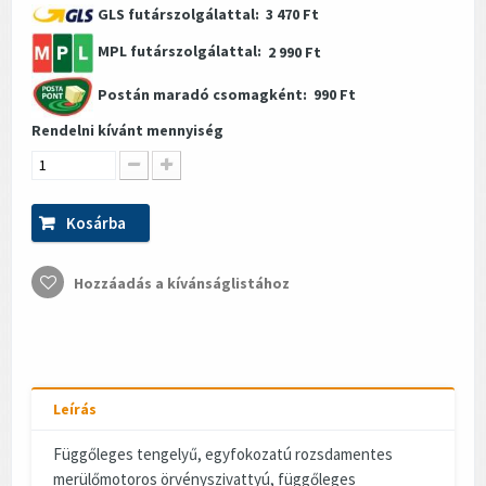
GLS futárszolgálattal:
3 470 Ft
MPL futárszolgálattal:
2 990 Ft
Postán maradó csomagként:
990 Ft
Rendelni kívánt mennyiség
Kosárba
Hozzáadás a kívánságlistához
Leírás
Függőleges tengelyű, egyfokozatú rozsdamentes
merülőmotoros örvényszivattyú, függőleges