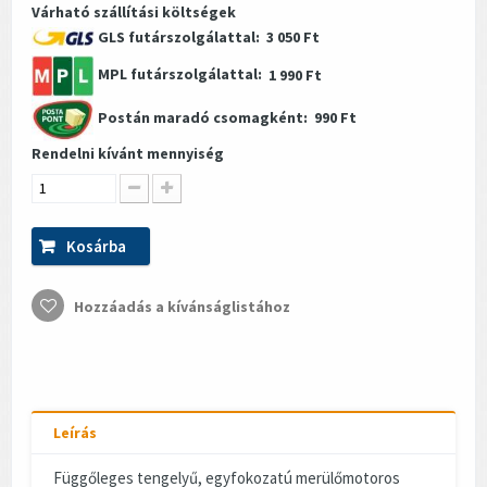
Várható szállítási költségek
GLS futárszolgálattal:
3 050 Ft
MPL futárszolgálattal:
1 990 Ft
Postán maradó csomagként:
990 Ft
Rendelni kívánt mennyiség
Kosárba
Hozzáadás a kívánságlistához
Leírás
Függőleges tengelyű, egyfokozatú merülőmotoros