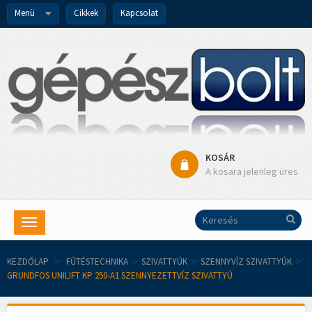
Menü
Cikkek
Kapcsolat
KOSÁR
A kosara jelenleg üres
Toggle
navigation
KEZDŐLAP
>
FŰTÉSTECHNIKA
>
SZIVATTYÚK
>
SZENNYVÍZ SZIVATTYÚK
>
GRUNDFOS UNILIFT KP 250-A1 SZENNYEZETTVÍZ SZIVATTYÚ