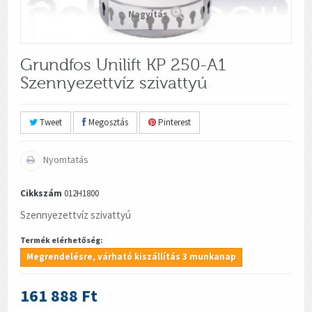
Nagyítás
Grundfos Unilift KP 250-A1
Szennyezettvíz szivattyú
Tweet
Megosztás
Pinterest
Nyomtatás
Cikkszám
012H1800
Szennyezettvíz szivattyú
Termék elérhetőség:
Megrendelésre, várható kiszállítás 3 munkanap
161 888 Ft