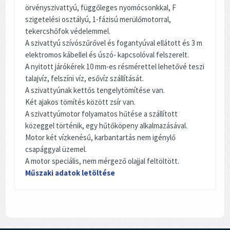
örvényszivattyú, függőleges nyomócsonkkal, F
szigetelési osztályú, 1-fázisú merülőmotorral,
tekercshőfok védelemmel.
A szivattyú szívószűrővel és fogantyúval ellátott és 3 m
elektromos kábellel és úszó- kapcsolóval felszerelt.
A nyitott járókérek 10 mm-es résmérettel lehetővé teszi
talajvíz, felszíni víz, esővíz szállítását.
A szivattyúnak kettős tengelytömítése van.
Két ajakos tömítés között zsír van.
A szivattyúmotor folyamatos hűtése a szállított
közeggel történik, egy hűtőköpeny alkalmazásával.
Motor két vízkenésű, karbantartás nem igénylő
csapággyal üzemel.
A motor speciális, nem mérgező olajjal feltöltött.
Műszaki adatok letöltése